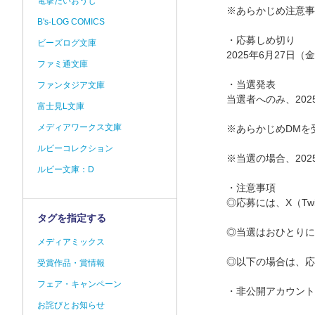
電撃だいおうじ
※あらかじめ注意事
B's-LOG COMICS
・応募しめ切り
ビーズログ文庫
2025年6月27日（金
ファミ通文庫
・当選発表
ファンタジア文庫
当選者へのみ、2025
富士見L文庫
メディアワークス文庫
※あらかじめDMを
ルビーコレクション
※当選の場合、20
ルビー文庫：D
・注意事項
◎応募には、X（Tw
タグを指定する
◎当選はおひとりに
メディアミックス
◎以下の場合は、応
受賞作品・賞情報
フェア・キャンペーン
・非公開アカウント
お詫びとお知らせ