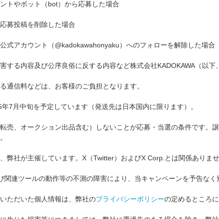
ントやボット（bot）から応募した場合
応募投稿を削除した場合
式アカウント（@kadokawahonyaku）へのフォローを解除した場合
害する内容及び公序良俗に反する内容など株式会社KADOKAWA（以
る通信料などは、お客様のご負担となります。
25年7月中旬を予定しています（発送先は日本国内に限ります）。
転売、オークション出品含む）しないことが応募・当選の条件です。譲
。
弊社が主催しています。X（Twitter）およびX Corp.とは関係ありま
r）および関連ツールの動作等の不測の障害により、当キャンペーンを予告
いただいた個人情報は、弊社の
プライバシーポリシー
の定めるところに