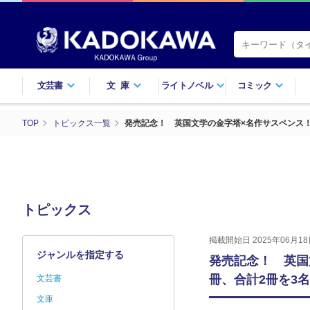
文芸書
文庫
ライトノベル
コミック
TOP
トピックス一覧
発売記念！ 英国文学の金字塔×名作サスペンス！『
トピックス
掲載開始日 2025年06月18
ジャンルを指定する
発売記念！ 英国
冊、合計2冊を3名様
文芸書
文庫