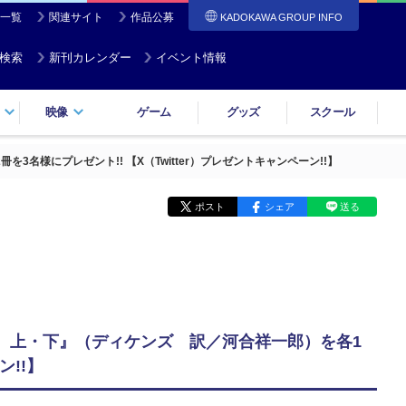
一覧
関連サイト
作品公募
KADOKAWA GROUP INFO
検索
新刊カレンダー
イベント情報
映像
ゲーム
グッズ
スクール
様にプレゼント!! 【X（Twitter）プレゼントキャンペーン!!】
ポスト
シェア
送る
 上・下』（ディケンズ 訳／河合祥一郎）を各1
ン!!】