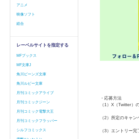
アニメ
映像ソフト
総合
レーベルサイトを指定する
MFブックス
MF文庫J
角川ビーンズ文庫
角川ルビー文庫
月刊コミックアライブ
・応募方法
月刊コミックジーン
（1）X（Twitte
月刊コミック電撃大王
（2）所定のキャン
月刊コミックフラッパー
シルフコミックス
（3）エントリー完