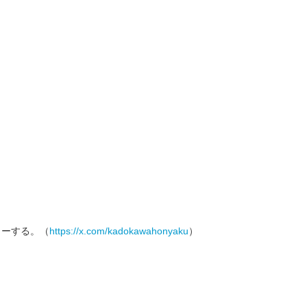
ォローする。（
https://x.com/kadokawahonyaku
）