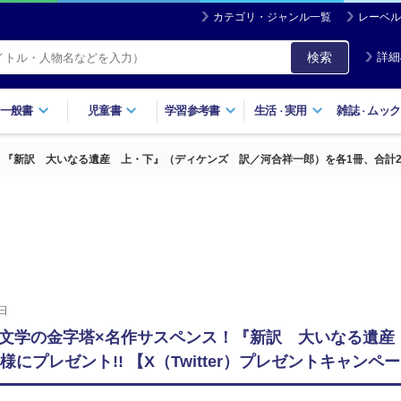
カテゴリ・ジャンル一覧
レーベル
検索
詳細
一般書
児童書
学習参考書
生活
実用
雑誌
ムック
・
・
新訳 大いなる遺産 上・下』（ディケンズ 訳／河合祥一郎）を各1冊、合計2冊を3名
日
文学の金字塔×名作サスペンス！『新訳 大いなる遺産
にプレゼント!! 【X（Twitter）プレゼントキャンペー