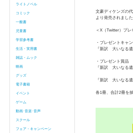
ライトノベル
文豪ディケンズの代
コミック
より発売されました。
一般書
＜X（Twitter
児童書
学習参考書
・プレゼントキャン
『新訳 大いなる遺
生活・実用書
雑誌・ムック
・プレゼント賞品
映画
『新訳 大いなる遺
グッズ
『新訳 大いなる遺
電子書籍
各1冊、合計2冊を
イベント
ゲーム
動画･音楽･音声
スクール
フェア・キャンペーン