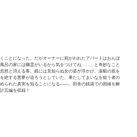
くことになった。だがオーナーに宛がわれたアパートはおんぼ
風呂の家には幽霊がいるから気をつけてね……」と奇妙なこと
忽然と消える客。鏡には見知らぬ女の姿が浮かび、湯船の底を
を絶する悪夢が迫ろうとしていた。果たしてまいなを狙う者の
められた真実を知ることになる――。田舎の銭湯での因縁を解
計五編を収録！