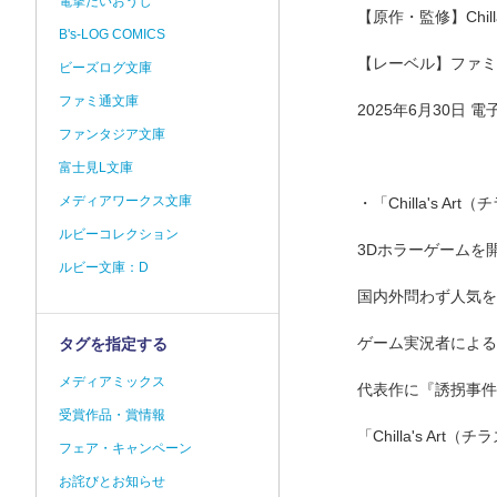
電撃だいおうじ
【原作・監修】Chill
B's-LOG COMICS
【レーベル】ファミ
ビーズログ文庫
ファミ通文庫
2025年6月30日 
ファンタジア文庫
富士見L文庫
メディアワークス文庫
・「Chilla's A
ルビーコレクション
3Dホラーゲームを
ルビー文庫：D
国内外問わず人気を
ゲーム実況者による
タグを指定する
メディアミックス
代表作に『誘拐事件
受賞作品・賞情報
「Chilla's Ar
フェア・キャンペーン
お詫びとお知らせ