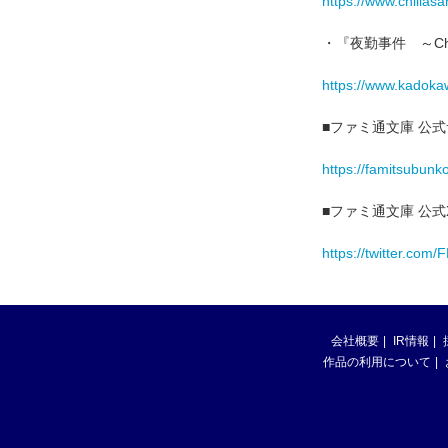
https://www.chillasar
・『夜勤事件 ～Chi
https://www.kadoka
■ファミ通文庫 公
https://famitsubunko
■ファミ通文庫 公式
https://twitter.com/
会社概要
IR情報
作品の利用について