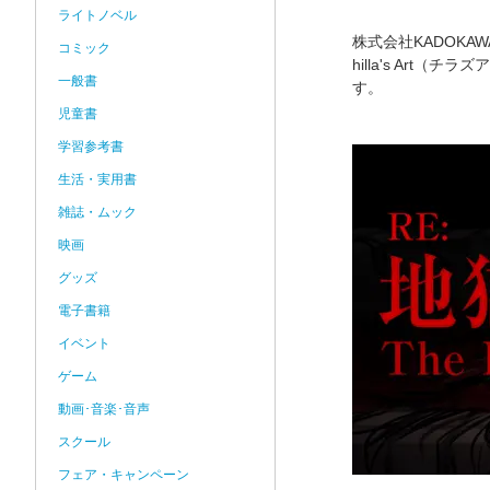
ライトノベル
株式会社KADOKA
コミック
hilla's Art
一般書
す。
児童書
学習参考書
生活・実用書
雑誌・ムック
映画
グッズ
電子書籍
イベント
ゲーム
動画･音楽･音声
スクール
フェア・キャンペーン