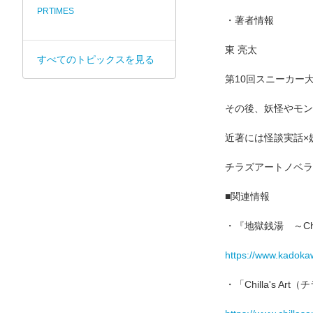
PRTIMES
・著者情報
東 亮太
すべてのトピックスを見る
第10回スニーカー
その後、妖怪やモン
近著には怪談実話×
チラズアートノベライ
■関連情報
・『地獄銭湯 ～Chi
https://www.kadoka
・「Chilla's A