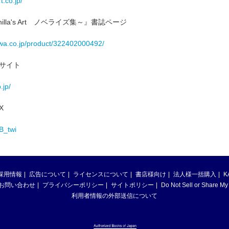
t.co.jp/
lla's Art ノベライズ集～』書誌ページ
wa.co.jp/product/322402000492/
式サイト
.jp/
X
FB_twi
採用情報
広告について
ライセンスについて
書店様向け
法人様一括購入
K
お問い合わせ
プライバシーポリシー
サイトポリシー
Do Not Sell or Share My
利用者情報の外部送信について