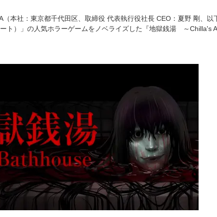
WA（本社：東京都千代田区、取締役 代表執行役社長 CEO：夏野 剛、以
（チラズアート）」の人気ホラーゲームをノベライズした『地獄銭湯 ～Chilla'