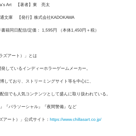
a's Art 【著者】東 亮太
通文庫 【発行】株式会社KADOKAWA
電子書籍同日配信/定価： 1,595円 （本体1,450円＋税）
rt（チラズアート）」とは
開発しているインディーホラーゲームメーカー。
博しており、ストリーミングサイト等を中心に、
配信でも人気コンテンツとして盛んに取り扱われている。
』『パラソーシャル』『夜間警備』など
t（チラズアート）」公式サイト：
https://www.chillasart.co.jp/