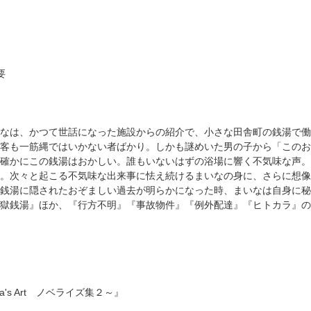
要
なは、かつて世話になった施設からの紹介で、小さな田舎町の銭湯で働
客も一筋縄ではいかない者ばかり。しかも謎めいた男の子から「このお
確かにこの銭湯はおかしい。誰もいないはずの浴場に響く不気味な声。
。次々と起こる不気味な出来事に怯え続けるまいなの身に、さらに想像
銭湯に隠されたおぞましい過去が明らかになった時、まいなは自身に秘
獄銭湯』ほか、『行方不明』『事故物件』『例外配達』『ヒトカラ』の
a's Art ノベライズ集２～』