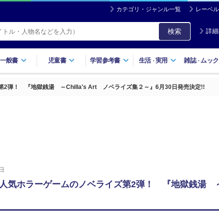
カテゴリ・ジャンル一覧
レーベル
検索
詳細
一般書
児童書
学習参考書
生活
実用
雑誌
ムック
・
・
 『地獄銭湯 ～Chilla's Art ノベライズ集２～』6月30日発売決定!!
日
気ホラーゲームのノベライズ第2弾！ 『地獄銭湯 ～Chil