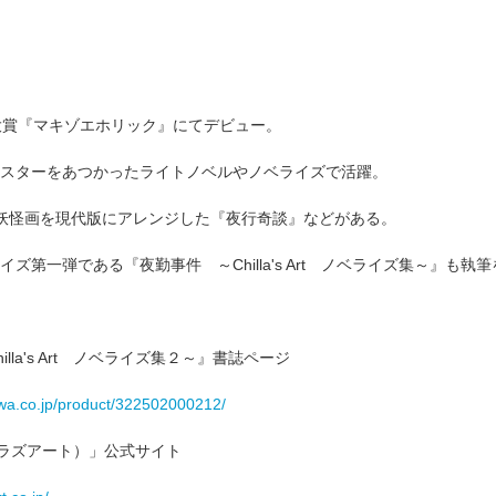
大賞『マキゾエホリック』にてデビュー。
スターをあつかったライトノベルやノベライズで活躍。
妖怪画を現代版にアレンジした『夜行奇談』などがある。
ズ第一弾である『夜勤事件 ～Chilla's Art ノベライズ集～』も執
lla's Art ノベライズ集２～』書誌ページ
wa.co.jp/product/322502000212/
rt（チラズアート）」公式サイト