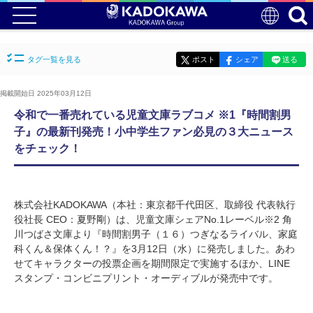
タグ一覧を見る
ポスト
シェア
送る
掲載開始日 2025年03月12日
令和で一番売れている児童文庫ラブコメ ※1『時間割男
子』の最新刊発売！小中学生ファン必見の３大ニュース
をチェック！
株式会社KADOKAWA（本社：東京都千代田区、取締役 代表執行
役社長 CEO：夏野剛）は、児童文庫シェアNo.1レーベル※2 角
川つばさ文庫より『時間割男子（１６）つぎなるライバル、家庭
科くん＆保体くん！？』を3月12日（水）に発売しました。あわ
せてキャラクターの投票企画を期間限定で実施するほか、LINE
スタンプ・コンビニプリント・オーディブルが発売中です。