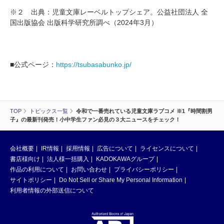
※２ 出典：児童文庫レーベルトップシェア。公益社団法人 全
国出版協会 出版科学研究所調べ（2024年3月）
■公式ページ：
https://tsubasabunko.jp/
TOP
トピックス一覧
令和で一番売れている児童文庫ラブコメ ※1『時間割男
子』の最新刊発売！小中学生ファン必見の３大ニュースをチェック！
会社概要
IR情報
採用情報
広告について
ライセンスについて
書店様向け
法人様一括購入
KADOKAWAグループ
作品の利用について
お問い合わせ
プライバシーポリシー
サイトポリシー
Do Not Sell or Share My Personal Information
利用者情報の外部送信について