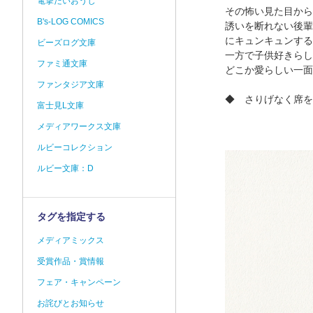
電撃だいおうじ
その怖い見た目から
B's-LOG COMICS
誘いを断れない後輩
にキュンキュンする
ビーズログ文庫
一方で子供好きらし
ファミ通文庫
どこか愛らしい一面
ファンタジア文庫
◆ さりげなく席を
富士見L文庫
メディアワークス文庫
ルビーコレクション
ルビー文庫：D
タグを指定する
メディアミックス
受賞作品・賞情報
フェア・キャンペーン
お詫びとお知らせ