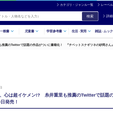
カテゴリ・ジャンル一覧
レーベル
検索
詳細
一般書
児童書
学習参考書
生活
実用
雑誌
ムック
・
・
推薦のTwitterで話題の作品がついに書籍化！ 『チベットスナギツネの砂岡さん』
日
、心は超イケメン!? 糸井重里も推薦のTwitterで
0日発売！