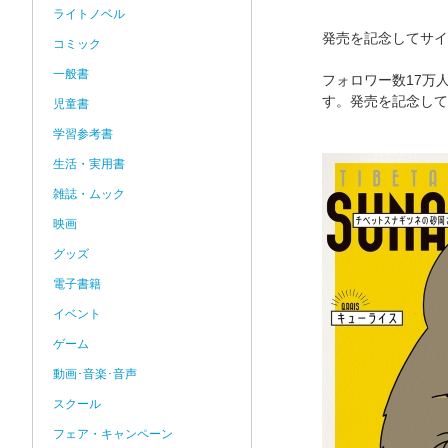
ライトノベル
発売を記念してサイ
コミック
一般書
フォロワー数17万
す。発売を記念して
児童書
学習参考書
生活・実用書
雑誌・ムック
映画
グッズ
電子書籍
イベント
ゲーム
動画･音楽･音声
スクール
フェア・キャンペーン