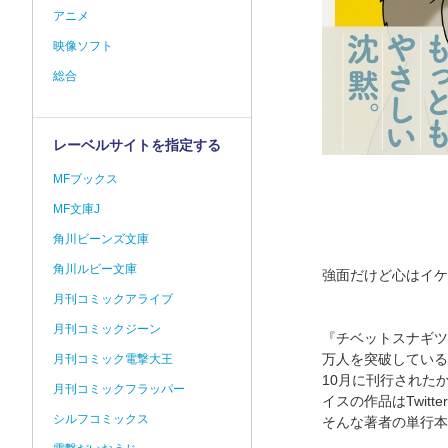
アニメ
映像ソフト
総合
レーベルサイトを指定する
MFブックス
MF文庫J
角川ビーンズ文庫
角川ルビー文庫
強面だけど心はイケメ
月刊コミックアライブ
月刊コミックジーン
『チベットスナギツ
万人を突破している
月刊コミック電撃大王
10月に刊行された
月刊コミックフラッパー
イスの作品はTwit
シルフコミックス
そんな著者の単行本