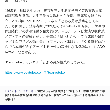
葉一（はいち）
1985年、福岡県生まれ。東京学芸大学教育学部初等教育教員養
成課程数学選修。大学卒業後は教材の営業職、塾講師を経て独
立。2012年にYouTubeチャンネル「とある男が授業をしてみ
た」を開設し、登録者数は209万人（2024年12月現在）。学生や
保護者向けの講演活動を精力的に行うほか、テレビ出演や教育系
メディアへの寄稿も多い。著書に『塾へ行かなくても成績が超ア
ップ！自宅学習の強化書』（フォレスト出版）、『やる気ゼロか
らでも成績が必ずアップする 一生の武器になる勉強法』（KADO
KAWA）などがある。
▼YouTubeチャンネル「とある男が授業をしてみた」
https://www.youtube.com/@toaruotoko
TOP
トピックス一覧
算数ギライが“算数好き”に変わる！ 中学入学前に小学
校6学年分の算数を1冊で総復習できる、教育YouTuber・葉一による渾身のドリル
が刊行！