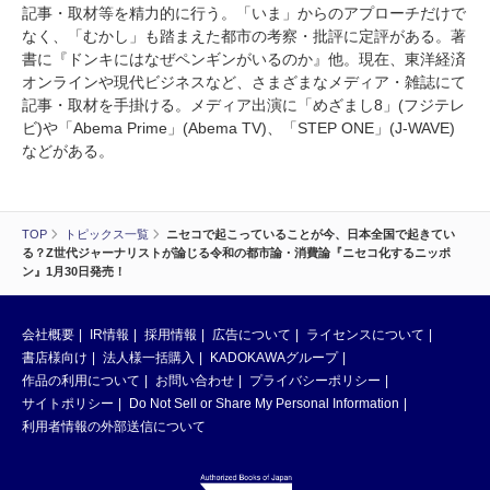
記事・取材等を精力的に行う。「いま」からのアプローチだけで
なく、「むかし」も踏まえた都市の考察・批評に定評がある。著
書に『ドンキにはなぜペンギンがいるのか』他。現在、東洋経済
オンラインや現代ビジネスなど、さまざまなメディア・雑誌にて
記事・取材を手掛ける。メディア出演に「めざまし8」(フジテレ
ビ)や「Abema Prime」(Abema TV)、「STEP ONE」(J-WAVE)
などがある。
TOP
トピックス一覧
ニセコで起こっていることが今、日本全国で起きてい
る？Z世代ジャーナリストが論じる令和の都市論・消費論『ニセコ化するニッポ
ン』1月30日発売！
会社概要
IR情報
採用情報
広告について
ライセンスについて
書店様向け
法人様一括購入
KADOKAWAグループ
作品の利用について
お問い合わせ
プライバシーポリシー
サイトポリシー
Do Not Sell or Share My Personal Information
利用者情報の外部送信について