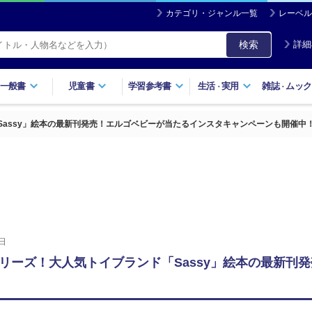
カテゴリ・ジャンル一覧
レーベル
検索
詳細
一般書
児童書
学習参考書
生活
実用
雑誌
ムック
・
・
assy」絵本の最新刊発売！エルゴベビーが当たるインスタキャンペーンも開催中
日
リーズ！大人気トイブランド「Sassy」絵本の最新刊