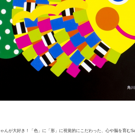
ゃんが大好き！「色」に「形」に視覚的にこだわった、心や脳を育むSa