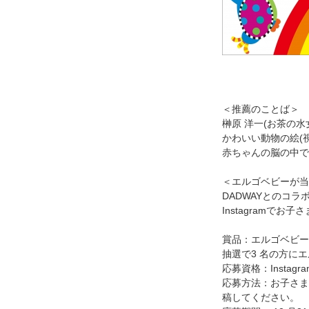
＜推薦のことば＞
榊原 洋一(お茶の
かわいい動物の絵(
赤ちゃんの脳の中で
＜エルゴベビーが当た
DADWAYとのコラ
Instagramで
賞品：エルゴベビー
抽選で3 名の方に
応募資格：Instag
応募方法：お子さま
稿してください。