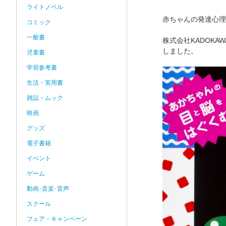
ライトノベル
赤ちゃんの発達心理
コミック
一般書
株式会社KADOK
しました。
児童書
学習参考書
生活・実用書
雑誌・ムック
映画
グッズ
電子書籍
イベント
ゲーム
動画･音楽･音声
スクール
フェア・キャンペーン