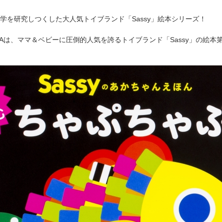
学を研究しつくした大人気トイブランド「Sassy」絵本シリーズ！
AWAは、ママ＆ベビーに圧倒的人気を誇るトイブランド「Sassy」の絵本