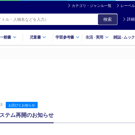
カテゴリ・ジャンル一覧
レーベル
検索
詳細
一般書
児童書
学習参考書
生活
実用
雑誌
ムック
・
・
日
お詫びとお知らせ
ステム再開のお知らせ