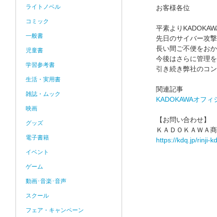
ライトノベル
お客様各位
コミック
平素よりKADOK
一般書
先日のサイバー攻撃
長い間ご不便をおか
児童書
今後はさらに管理を
学習参考書
引き続き弊社のコン
生活・実用書
関連記事
雑誌・ムック
KADOKAWAオ
映画
【お問い合わせ】
グッズ
ＫＡＤＯＫＡＷＡ商
電子書籍
https://kdq.jp/rinji-
イベント
ゲーム
動画･音楽･音声
スクール
フェア・キャンペーン