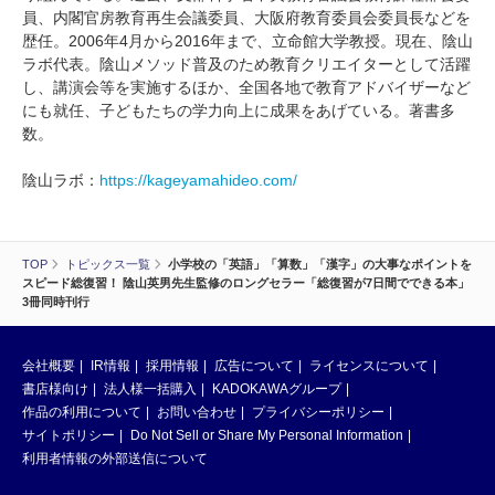
員、内閣官房教育再生会議委員、大阪府教育委員会委員長などを
歴任。2006年4月から2016年まで、立命館大学教授。現在、陰山
ラボ代表。陰山メソッド普及のため教育クリエイターとして活躍
し、講演会等を実施するほか、全国各地で教育アドバイザーなど
にも就任、子どもたちの学力向上に成果をあげている。著書多
数。
陰山ラボ：
https://kageyamahideo.com/
TOP
トピックス一覧
小学校の「英語」「算数」「漢字」の大事なポイントを
スピード総復習！ 陰山英男先生監修のロングセラー「総復習が7日間でできる本」
3冊同時刊行
会社概要
IR情報
採用情報
広告について
ライセンスについて
書店様向け
法人様一括購入
KADOKAWAグループ
作品の利用について
お問い合わせ
プライバシーポリシー
サイトポリシー
Do Not Sell or Share My Personal Information
利用者情報の外部送信について