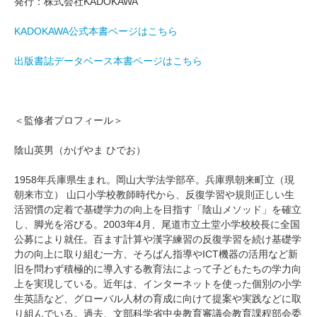
発行：株式会社KADOKAWA
KADOKAWA公式本書ページはこちら
出版書誌データベース本書ページはこちら
＜監修者プロフィール＞
陰山英男（かげやま ひでお）
1958年兵庫県生まれ。岡山大学法学部卒。兵庫県朝来町立（現
朝来市立） 山口小学校教師時代から、反復学習や規則正しい生
活習慣の定着で基礎学力の向上を目指す「陰山メソッド」を確立
し、脚光を浴びる。2003年4月、尾道市立土堂小学校校長に全国
公募により就任。百ます計算や漢字練習の反復学習を続け基礎学
力の向上に取り組む一方、そろばん指導やICT機器の活用など新
旧を問わず積極的に導入する教育法によって子どもたちの学力向
上を実現している。近年は、インターネットを使った個別の小学
生英語など、グローバル人材の育成に向けて提案や実践などに取
り組んでいる。過去、文部科学省中央教育審議会教育課程部会委