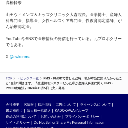
高橋怜奈
山王ウィメンズ＆キッズクリニック大森院長。医学博士、産婦人
科専門医、指導医、女性ヘルスケア専門医、性教育認定講師、が
ん治療認定医。
YouTubeやSNSで医療情報の発信を行っている。元プロボクサー
でもある。
X:
@swkcrena
TOP
トピックス一覧
PMS・PMDDで苦しんだ時、私が本当に知りたかったこ
と”全部”聞きます。『生理前モンスターだった私が産婦人科医に聞く PMS・
PMDD攻略法』2024年11月5日（火）発売
会社概要
IR情報
採用情報
広告について
ライセンスについて
書店様向け
法人様一括購入
KADOKAWAグループ
作品の利用について
お問い合わせ
プライバシーポリシー
サイトポリシー
Do Not Sell or Share My Personal Information