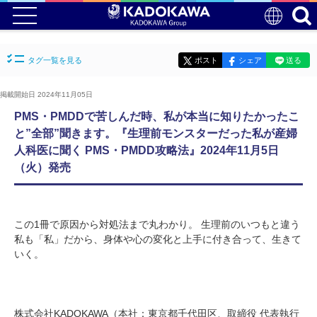
タグ一覧を見る
ポスト
シェア
送る
掲載開始日 2024年11月05日
PMS・PMDDで苦しんだ時、私が本当に知りたかったこ
と”全部”聞きます。『生理前モンスターだった私が産婦
人科医に聞く PMS・PMDD攻略法』2024年11月5日
（火）発売
この1冊で原因から対処法まで丸わかり。 生理前のいつもと違う
私も「私」だから、身体や心の変化と上手に付き合って、生きて
いく。
株式会社KADOKAWA（本社：東京都千代田区、取締役 代表執行