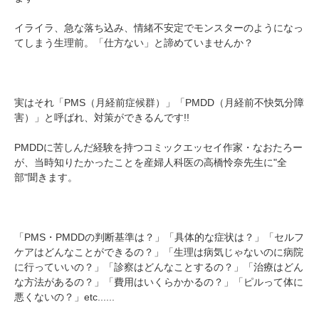
イライラ、急な落ち込み、情緒不安定でモンスターのようになっ
てしまう生理前。「仕方ない」と諦めていませんか？
実はそれ「PMS（月経前症候群）」「PMDD（月経前不快気分障
害）」と呼ばれ、対策ができるんです!!
PMDDに苦しんだ経験を持つコミックエッセイ作家・なおたろー
が、当時知りたかったことを産婦人科医の高橋怜奈先生に"全
部"聞きます。
「PMS・PMDDの判断基準は？」「具体的な症状は？」「セルフ
ケアはどんなことができるの？」「生理は病気じゃないのに病院
に行っていいの？」「診察はどんなことするの？」「治療はどん
な方法があるの？」「費用はいくらかかるの？」「ピルって体に
悪くないの？」etc......