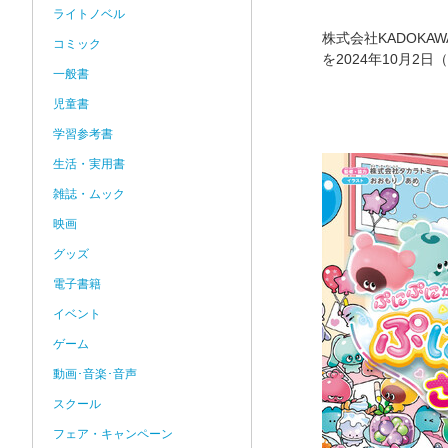
ライトノベル
株式会社KADOKA
コミック
を2024年10月2
一般書
児童書
学習参考書
生活・実用書
雑誌・ムック
映画
グッズ
電子書籍
イベント
ゲーム
動画･音楽･音声
スクール
フェア・キャンペーン