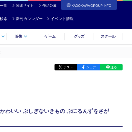
一覧
関連サイト
作品公募
KADOKAWA GROUP INFO
検索
新刊カレンダー
イベント情報
映像
ゲーム
グッズ
スクール
！
ポスト
シェア
送る
かわいい ぷしぎないきもの ぷにるんずをさが