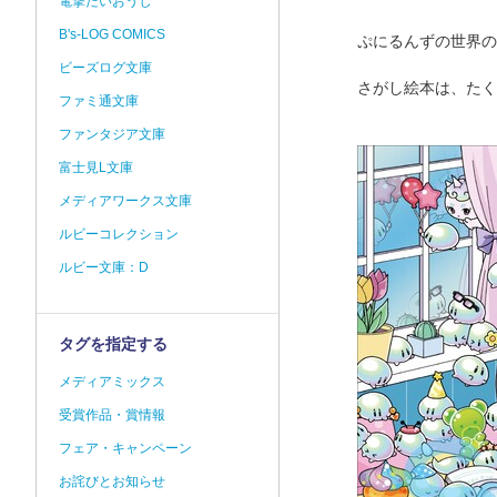
電撃だいおうじ
B's-LOG COMICS
ぷにるんずの世界の
ビーズログ文庫
さがし絵本は、たく
ファミ通文庫
ファンタジア文庫
富士見L文庫
メディアワークス文庫
ルビーコレクション
ルビー文庫：D
タグを指定する
メディアミックス
受賞作品・賞情報
フェア・キャンペーン
お詫びとお知らせ