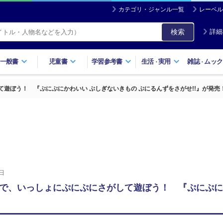
カテゴリ・ジャンル一覧
レーベル
検索
詳細
一般書
児童書
学習参考書
生活
実用
雑誌
ムック
・
・
遊ぼう！ 『ぷにぷにかわいい ぷしぎないきもの ぷにるんずをさがせ!!』が発売
日
で、いっしょにぷにぷにさがして遊ぼう！ 『ぷにぷに