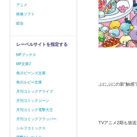
アニメ
映像ソフト
総合
レーベルサイトを指定する
MFブックス
MF文庫J
角川ビーンズ文庫
角川ルビー文庫
ぷにぷにの新”触感
月刊コミックアライブ
月刊コミックジーン
月刊コミック電撃大王
月刊コミックフラッパー
TVアニメ2期も放
シルフコミックス