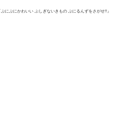
『ぷにぷにかわいい ぷしぎないきもの ぷにるんずをさがせ!!』