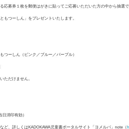
る応募券１枚を郵便はがきに貼ってご応募いただいた方の中から抽選で
ともつーしん」をプレゼントいたします。
もつーしん（ピンク／ブルー／パープル）
様
いただけません。
日（当日消印有効）
ど、詳しくはKADOKAWA児童書ポータルサイト「ヨメルバ」note（