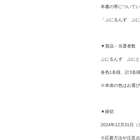
本書の帯についてい
「ぷにるんず ぷに
▼賞品・当選者数
ぷにるんず ぷにと
各色1名様、計3名
※本体の色はお選び
▼締切
2024年12月31
※応募方法や注意点な