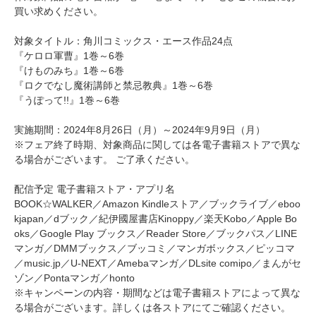
買い求めください。
対象タイトル：角川コミックス・エース作品24点
『ケロロ軍曹』1巻～6巻
『けものみち』1巻～6巻
『ロクでなし魔術講師と禁忌教典』1巻～6巻
『うぽって!!』1巻～6巻
実施期間：2024年8月26日（月）～2024年9月9日（月）
※フェア終了時期、対象商品に関しては各電子書籍ストアで異な
る場合がございます。 ご了承ください。
配信予定 電子書籍ストア・アプリ名
BOOK☆WALKER／Amazon Kindleストア／ブックライブ／eboo
kjapan／dブック／紀伊國屋書店Kinoppy／楽天Kobo／Apple Bo
oks／Google Play ブックス／Reader Store／ブックパス／LINE
マンガ／DMMブックス／ブッコミ／マンガボックス／ピッコマ
／music.jp／U-NEXT／Amebaマンガ／DLsite comipo／まんがセ
ゾン／Pontaマンガ／honto
※キャンペーンの内容・期間などは電子書籍ストアによって異な
る場合がございます。詳しくは各ストアにてご確認ください。