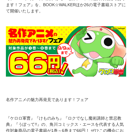
ます！フェア』を、BOOK☆WALKERほか26の電子書籍ストアに
て開催いたします。
名作アニメの魅力再発見であります！フェア
『ケロロ軍曹』『けものみち』『ロクでなし魔術講師と禁忌教
典』『うぽって!!』の、角川コミックス・エースを代表する人気
作対象商品の電子書籍が1巻～6巻まで66円！ ぜひこの機会にお