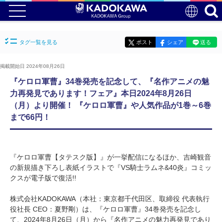
タグ一覧を見る
ポスト
シェア
送る
掲載開始日 2024年08月26日
『ケロロ軍曹』34巻発売を記念して、『名作アニメの魅
力再発見であります！フェア』本日2024年8月26日
（月）より開催！ 『ケロロ軍曹』や人気作品が1巻～6巻
まで66円！
『ケロロ軍曹【タテスク版】』が一挙配信になるほか、吉崎観音
の新規描き下ろし表紙イラストで『VS騎士ラムネ&40炎』コミッ
クスが電子版で復活!!
株式会社KADOKAWA（本社：東京都千代田区、取締役 代表執行
役社長 CEO：夏野剛）は、『ケロロ軍曹』34巻発売を記念し
て、2024年8月26日（月）から『名作アニメの魅力再発見であり