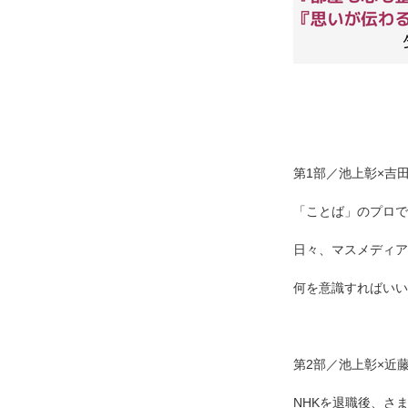
第1部／池上彰×吉
「ことば」のプロで
日々、マスメディア
何を意識すればいい
第2部／池上彰×近
NHKを退職後、さ