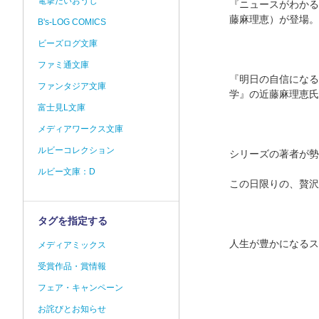
電撃だいおうじ
『ニュースがわかる
藤麻理恵）が登場。
B's-LOG COMICS
ビーズログ文庫
ファミ通文庫
『明日の自信になる
ファンタジア文庫
学』の近藤麻理恵氏
富士見L文庫
メディアワークス文庫
ルビーコレクション
シリーズの著者が勢
ルビー文庫：D
この日限りの、贅沢
タグを指定する
人生が豊かになるス
メディアミックス
受賞作品・賞情報
フェア・キャンペーン
お詫びとお知らせ