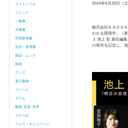
2024年6月29日（
ライトノベル
コミック
一般書
株式会社ＫＡＤＯＫ
児童書
わかる国境学』（著
学習参考書
３ 池上 彰 責任
の発売を記念し、池
生活・実用書
雑誌・ムック
映画
グッズ
電子書籍
イベント
ゲーム
動画･音楽･音声
スクール
フェア・キャンペーン