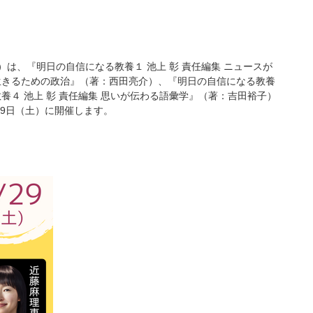
は、『明日の自信になる教養１ 池上 彰 責任編集 ニュースが
に生きるための政治』（著：西田亮介）、『明日の自信になる教養
養４ 池上 彰 責任編集 思いが伝わる語彙学』（著：吉田裕子）
29日（土）に開催します。