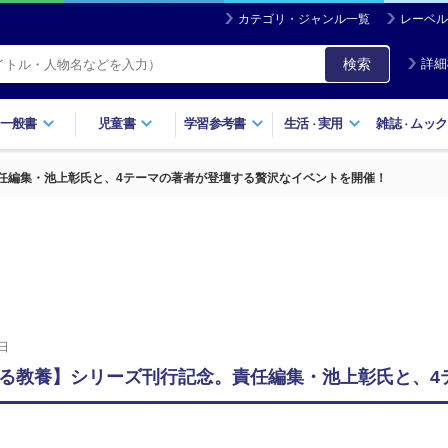
カテゴリ・ジャンル一覧
レーベル
検索
詳細
一般書
児童書
学習参考書
生活
実用
雑誌
ムック
・
・
任編集・池上彰氏と、4テーマの著者が登壇する贅沢なイベントを開催！
日
る教養】シリーズ刊行記念。責任編集・池上彰氏と、4