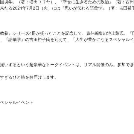
国境学』（著：増田ユリヤ）、『幸せに生きるための政治』（著：西田
来たる2024年7月2日（火）には『思いが伝わる語彙学』（著：吉田裕
教養』シリーズ4冊が揃ったことを記念して、責任編集の池上彰氏、『
、『語彙学』の吉田裕子氏を迎えて、「人生が豊かになるスペシャルイベ
揃いするという超豪華なトークイベントは、リアル開催のみ。参加でき
すぎるひと時をお届けします。
ペシャルイベント