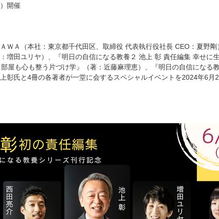
土）開催
ＡＷＡ（本社：東京都千代田区、取締役 代表執行役社長 CEO：夏野剛）
：増田ユリヤ）、『明日の自信になる教養２ 池上 彰 責任編集 幸せ
編集 部屋も心も整う片づけ学』（著：近藤麻理恵）、『明日の自信になる教
上彰氏と4冊の各著者が一堂に会するスペシャルイベントを2024年6月