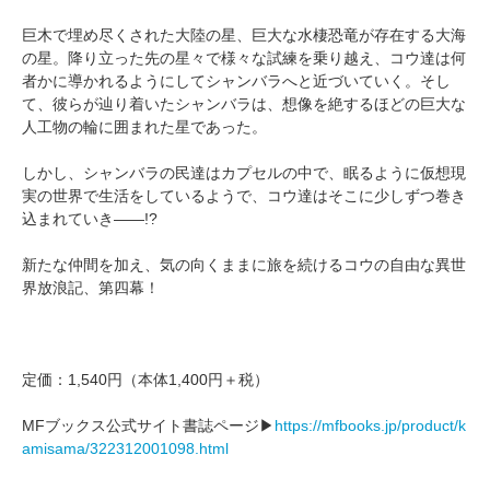
巨木で埋め尽くされた大陸の星、巨大な水棲恐竜が存在する大海
の星。降り立った先の星々で様々な試練を乗り越え、コウ達は何
者かに導かれるようにしてシャンバラへと近づいていく。そし
て、彼らが辿り着いたシャンバラは、想像を絶するほどの巨大な
人工物の輪に囲まれた星であった。
しかし、シャンバラの民達はカプセルの中で、眠るように仮想現
実の世界で生活をしているようで、コウ達はそこに少しずつ巻き
込まれていき――!?
新たな仲間を加え、気の向くままに旅を続けるコウの自由な異世
界放浪記、第四幕！
定価：1,540円（本体1,400円＋税）
MFブックス公式サイト書誌ページ▶
https://mfbooks.jp/product/k
amisama/322312001098.html