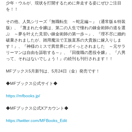
少年・ウルが、現状を打開するために奔走する姿にぜひご注目
を！！
その他、人気シリーズ『無職転生 ～蛇足編～』（通常版＆特装
版）、『蔑まれた令嬢は、第二の人生で憧れの錬金術師の道を選
ぶ ～夢を叶えた見習い錬金術師の第一歩～』、『理不尽に婚約
破棄されましたが、雑用魔法で王族直系の大貴族に嫁入りしま
す！』、『神様のミスで異世界にポイっとされました ～元サラ
リーマンは自由を謳歌する～』、『回復職の悪役令嬢』、『八男
って、それはないでしょう！』の続刊も刊行されます！！
MFブックス5月新刊は、5月24日（金）発売です！
◆MFブックス公式サイト◆
https://mfbooks.jp/
◆MFブックス公式Xアカウント◆
https://twitter.com/MFBooks_Edit