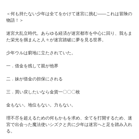
＜何も持たない少年は全てをかけて迷宮に挑む――これは冒険の
物語！＞
迷宮大乱立時代。あらゆる経済が迷宮都市を中心に回り、我もま
た栄光を掴まんと人々が迷宮踏破に夢を見る世界。
少年ウルは窮地に立たされていた。
一．借金を残して親が他界
二．妹が借金の担保にされる
三．買い戻したいなら金貨一〇〇〇枚
金もない。地位もない。力もない。
理不尽を超えるための何もかもを求め、全てを打開するため、迷
宮で出会った魔法使いシズクと共に少年は迷宮へと足を踏み入れ
る。