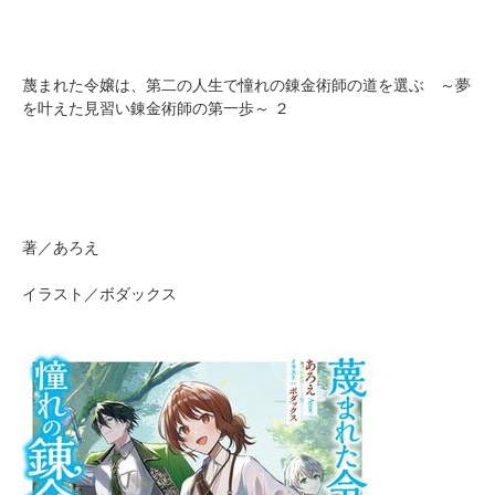
蔑まれた令嬢は、第二の人生で憧れの錬金術師の道を選ぶ ～夢
を叶えた見習い錬金術師の第一歩～ ２
著／あろえ
イラスト／ボダックス