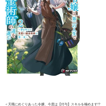
＜天職にめぐりあった令嬢、今度は【付与】スキルを極めます!?