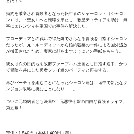
とは！＞
婚約を破棄され冒険者となった転生者のシャーロット（シャロ
ン）は、〈聖女〉へと転職を果たし、教皇ティティアを助け、無
事にエレンツィ神聖国での事件を解決した。
フローディアとの戦いで得た鍵でさらなる冒険を目指すシャロン
だったが、兄・ルーディットから婚約破棄の一件による国外追放
が撤回されたため、実家に顔を出すようにとの手紙をもらう。
彼女は次の目的地を故郷ファーブルム王国とし目指す途中、かつ
て冒険を共にした勇者フレイ達のパーティと再会する。
再びパーティを組むことになったシャロン達は、途中で新たなダ
ンジョン攻略に挑むことになり……。
ついに元婚約者とも決着!? 元悪役令嬢の自由な冒険者ライフ、
第五幕！
定価：1,540円（本体1,400円＋税）