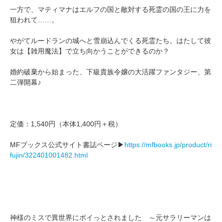
一方で、マティマナはエルフの国と敵対する死霊の国の王に力を
狙われて……。
やがてルードランの城へと雪崩込んでくる死霊たち。はたして彼
女は【雑用魔法】で立ち向かうことができるのか？
婚約破棄から始まった、下級貴族令嬢の大活躍ファンタジー、第
二弾開幕♪
定価：1,540円（本体1,400円＋税）
MFブックス公式サイト書誌ページ▶
https://mfbooks.jp/product/ri
fujin/322401001482.html
神様のミスで異世界にポイっとされました ～元サラリーマンは