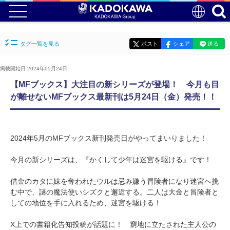
タグ一覧を見る
ポスト
シェア
送る
掲載開始日 2024年05月24日
【MFブックス】大注目の新シリーズが登場！ 今月も目
が離せないMFブックス最新刊は5月24日（金）発売！！
2024年5月のMFブックス新刊発売日がやってまいりました！
今月の新シリーズは、『かくして少年は迷宮を駆ける』です！
借金のカタに妹を奪われたウルは忌み嫌う冒険者になり迷宮へ挑
む中で、謎の魔法使いシズクと邂逅する。二人は大金と冒険者と
しての地位を手に入れるため、迷宮を駆ける！
X上での書籍化告知投稿が話題に！ 窮地に立たされた主人公の