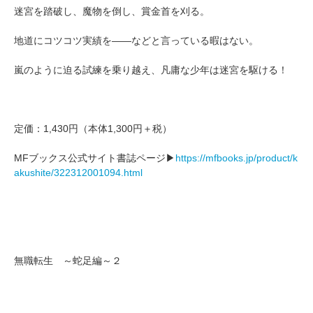
迷宮を踏破し、魔物を倒し、賞金首を刈る。
地道にコツコツ実績を――などと言っている暇はない。
嵐のように迫る試練を乗り越え、凡庸な少年は迷宮を駆ける！
定価：1,430円（本体1,300円＋税）
MFブックス公式サイト書誌ページ▶
https://mfbooks.jp/product/k
akushite/322312001094.html
無職転生 ～蛇足編～２