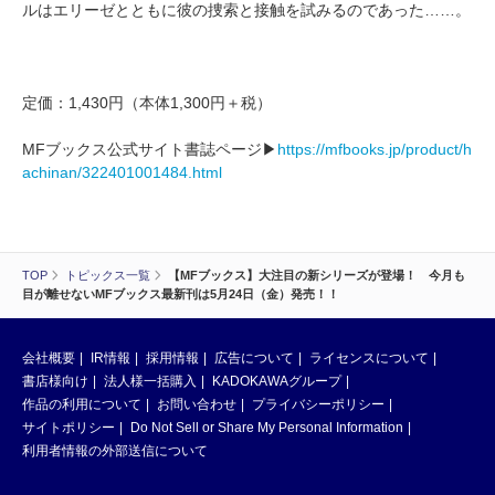
ルはエリーゼとともに彼の捜索と接触を試みるのであった……。
定価：1,430円（本体1,300円＋税）
MFブックス公式サイト書誌ページ▶
https://mfbooks.jp/product/h
achinan/322401001484.html
TOP
トピックス一覧
【MFブックス】大注目の新シリーズが登場！ 今月も
目が離せないMFブックス最新刊は5月24日（金）発売！！
会社概要
IR情報
採用情報
広告について
ライセンスについて
書店様向け
法人様一括購入
KADOKAWAグループ
作品の利用について
お問い合わせ
プライバシーポリシー
サイトポリシー
Do Not Sell or Share My Personal Information
利用者情報の外部送信について