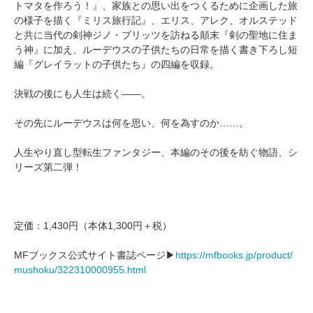
トマタを作ろう！』、家族との思い出をつくるために企画した旅
の様子を描く『ミリス旅行記』、エリス、アレク、オルステッド
と共に当代の剣神ジノ・ブリッツを訪ねる顛末『剣の聖地に住ま
う神』に加え、ルーデウスの子供たちの日常を描く書き下ろし短
編『グレイラットの子供たち』の四編を収録。
決戦の後にも人生は続く――。
その先にルーデウスは何を思い、何を為すのか……。
人生やり直し型転生ファンタジー、本編のその後を紡ぐ物語、シ
リーズ第二弾！
定価：1,430円（本体1,300円＋税）
MFブックス公式サイト書誌ページ▶
https://mfbooks.jp/product/
mushoku/322310000955.html