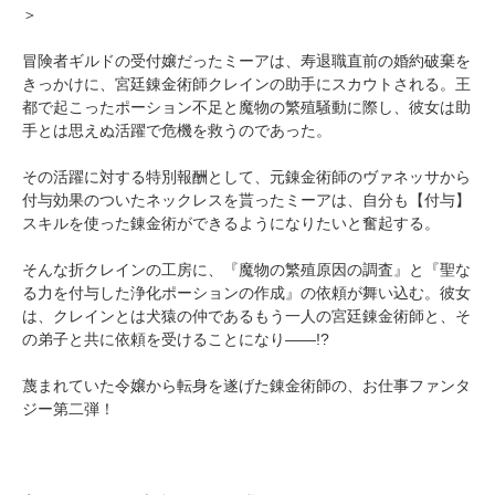
＞
冒険者ギルドの受付嬢だったミーアは、寿退職直前の婚約破棄を
きっかけに、宮廷錬金術師クレインの助手にスカウトされる。王
都で起こったポーション不足と魔物の繁殖騒動に際し、彼女は助
手とは思えぬ活躍で危機を救うのであった。
その活躍に対する特別報酬として、元錬金術師のヴァネッサから
付与効果のついたネックレスを貰ったミーアは、自分も【付与】
スキルを使った錬金術ができるようになりたいと奮起する。
そんな折クレインの工房に、『魔物の繁殖原因の調査』と『聖な
る力を付与した浄化ポーションの作成』の依頼が舞い込む。彼女
は、クレインとは犬猿の仲であるもう一人の宮廷錬金術師と、そ
の弟子と共に依頼を受けることになり――!?
蔑まれていた令嬢から転身を遂げた錬金術師の、お仕事ファンタ
ジー第二弾！