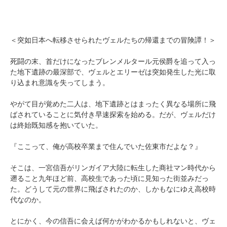
＜突如日本へ転移させられたヴェルたちの帰還までの冒険譚！＞
死闘の末、首だけになったブレンメルタール元侯爵を追って入っ
た地下遺跡の最深部で、ヴェルとエリーゼは突如発生した光に取
り込まれ意識を失ってしまう。
やがて目が覚めた二人は、地下遺跡とはまったく異なる場所に飛
ばされていることに気付き早速探索を始める。だが、ヴェルだけ
は終始既知感を抱いていた。
『ここって、俺が高校卒業まで住んでいた佐東市だよな？』
そこは、一宮信吾がリンガイア大陸に転生した商社マン時代から
遡ること九年ほど前、高校生であった頃に見知った街並みだっ
た。どうして元の世界に飛ばされたのか、しかもなにゆえ高校時
代なのか。
とにかく、今の信吾に会えば何かがわかるかもしれないと、ヴェ