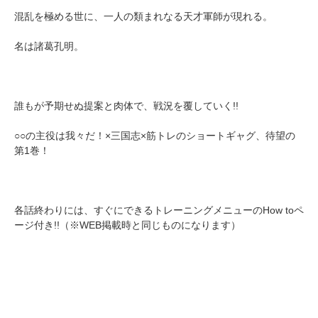
混乱を極める世に、一人の類まれなる天才軍師が現れる。
名は諸葛孔明。
誰もが予期せぬ提案と肉体で、戦況を覆していく!!
○○の主役は我々だ！×三国志×筋トレのショートギャグ、待望の
第1巻！
各話終わりには、すぐにできるトレーニングメニューのHow toペ
ージ付き!!（※WEB掲載時と同じものになります）