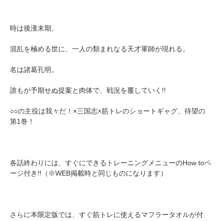
時は後漢末期。
混乱を極める世に、一人の類まれなる天才軍師が現れる。
名は諸葛孔明。
誰もが予期せぬ提案と肉体で、戦況を覆していく!!
○○の主役は我々だ！×三国志×筋トレのショートギャグ、待望の
第1巻！
各話終わりには、すぐにできるトレーニングメニューのHow toペ
ージ付き!!（※WEB掲載時と同じものになります）
さらに本限定版では、すぐ筋トレに使えるマフラータオルが付