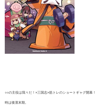
○○の主役は我々だ！×三国志×筋トレのショートギャグ開幕！
時は後漢末期。