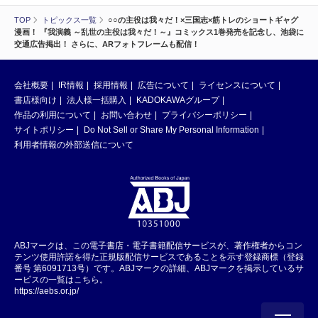
TOP
トピックス一覧
○○の主役は我々だ！×三国志×筋トレのショートギャグ
漫画！ 『我演義 ～乱世の主役は我々だ！～』コミックス1巻発売を記念し、池袋に
交通広告掲出！ さらに、ARフォトフレームも配信！
会社概要
IR情報
採用情報
広告について
ライセンスについて
書店様向け
法人様一括購入
KADOKAWAグループ
作品の利用について
お問い合わせ
プライバシーポリシー
サイトポリシー
Do Not Sell or Share My Personal Information
利用者情報の外部送信について
ABJマークは、この電子書店・電子書籍配信サービスが、著作権者からコン
テンツ使用許諾を得た正規版配信サービスであることを示す登録商標（登録
番号 第6091713号）です。ABJマークの詳細、ABJマークを掲示しているサ
ービスの一覧はこちら。
https://aebs.or.jp/