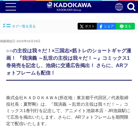
タグ一覧を見る
ポスト
シェア
送る
掲載開始日 2024年04月29日
○○の主役は我々だ！×三国志×筋トレのショートギャグ漫
画！ 『我演義 ～乱世の主役は我々だ！～』コミックス1
巻発売を記念し、池袋に交通広告掲出！ さらに、ARフ
ォトフレームも配信！
株式会社ＫＡＤＯＫＡＷＡ(所在地：東京都千代田区／代表取締
役社長：夏野剛）は、『我演義 ～乱世の主役は我々だ！～』コ
ミックス1巻刊行を記念して、アニメイト池袋本店・JR池袋駅に
て広告を掲出いたします。さらに、ARフォトフレームを期間限
定で配信いたします。