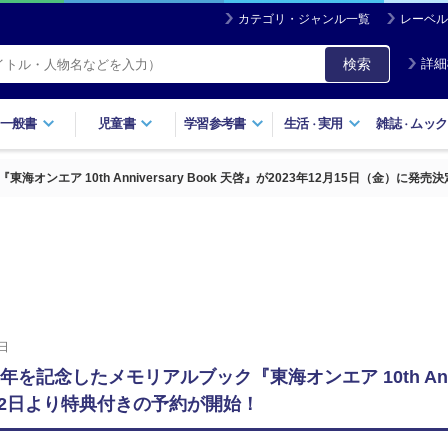
カテゴリ・ジャンル一覧
レーベル
検索
詳細
一般書
児童書
学習参考書
生活
実用
雑誌
ムック
・
・
ンエア 10th Anniversary Book 天啓』が2023年12月15日（金）に発
日
を記念したメモリアルブック『東海オンエア 10th Annive
12日より特典付きの予約が開始！