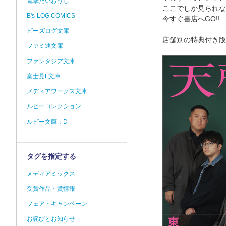
電撃だいおうじ
ここでしか見られな
B's-LOG COMICS
今すぐ書店へGO!!
ビーズログ文庫
店舗別の特典付き版
ファミ通文庫
ファンタジア文庫
富士見L文庫
メディアワークス文庫
ルビーコレクション
ルビー文庫：D
タグを指定する
メディアミックス
受賞作品・賞情報
フェア・キャンペーン
お詫びとお知らせ