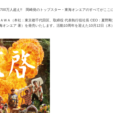
700万人超え!! 岡崎発のトップスター・東海オンエアのすべてがここ
ＷＡ（本社：東京都千代田区、取締役 代表執行役社長 CEO：夏野剛）は、202
』（東海オンエア 著）を発売いたします。活動10周年を迎えた10月12