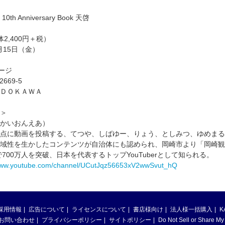
 Anniversary Book 天啓
体2,400円＋税）
月15日（金）
ージ
2669-5
ＤＯＫＡＷＡ
＞
かいおんえあ）
点に動画を投稿する、てつや、しばゆー、りょう、としみつ、ゆめまる、虫眼鏡
域性を生かしたコンテンツが自治体にも認められ、岡崎市より「岡崎観
で700万人を突破、日本を代表するトップYouTuberとして知られる。
/www.youtube.com/channel/UCutJqz56653xV2wwSvut_hQ
採用情報
広告について
ライセンスについて
書店様向け
法人様一括購入
K
お問い合わせ
プライバシーポリシー
サイトポリシー
Do Not Sell or Share My