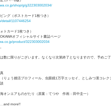
kawa.co.jp/shop/g/g322303002034/
ピング（ポストカード1枚つき）
jp/detail/1107446254
ォトカード1枚つき）
DOKAWAオフィシャルサイト書誌ページ
wa.co.jp/product/322303002034
。
は数に限りがございます。なくなり次第終了となりますので、予めご了
真
（りょう婚活プロフィール、虫眼鏡1万字エッセイ、としみつ漢コレク
談
海オンエアものがたり（原案：てつや 作画：田中圭一）
d more!!