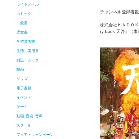
ライトノベル
チャンネル登録者数
コミック
一般書
株式会社ＫＡＤＯＫＡ
ry Book 天啓
児童書
学習参考書
生活・実用書
雑誌・ムック
映画
グッズ
電子書籍
イベント
ゲーム
動画･音楽･音声
スクール
フェア・キャンペーン