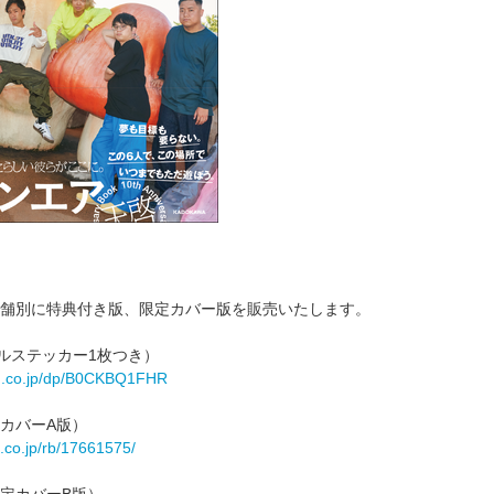
舗別に特典付き版、限定カバー版を販売いたします。
ナルステッカー1枚つき）
n.co.jp/dp/B0CKBQ1FHR
カバーA版）
n.co.jp/rb/17661575/
定カバーB版）