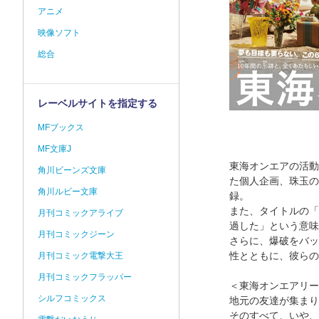
アニメ
映像ソフト
総合
レーベルサイトを指定する
MFブックス
MF文庫J
東海オンエアの活動
角川ビーンズ文庫
た個人企画、珠玉の
角川ルビー文庫
録。
また、タイトルの「
月刊コミックアライブ
過した」という意味
月刊コミックジーン
さらに、爆破をバッ
性とともに、彼らの
月刊コミック電撃大王
月刊コミックフラッパー
＜東海オンエアリー
シルフコミックス
地元の友達が集まり
そのすべて、いや、