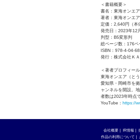
＜書籍概要＞
書名：東海オンエア 10th
著者：東海オンエア
定価：2,640円（本
発売日：2023年12
判型：B5変形判
総ページ数：176ペ
ISBN：978-4-04-68
発行：株式会社ＫＡ
＜著者プロフィール
東海オンエア（とう
愛知県・岡崎市を拠
ャンネルを開設。地
者数は2023年時点
YouTube：
https:/
会社概要
IR情報
作品の利用について