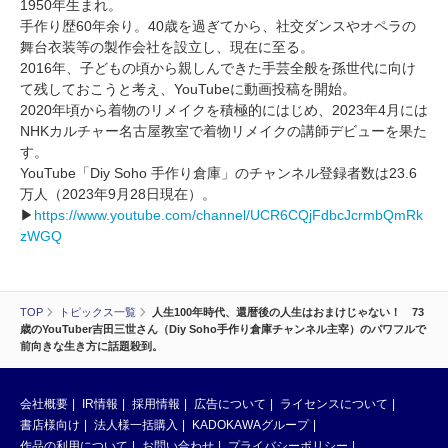
1950年生まれ。
手作り歴60年余り。40歳を過ぎてから、社交ダンスやオペラの
舞台衣装等の製作会社を設立し、現在に至る。
2016年、子どもの頃から親しんできた手芸全般を孫世代に向け
て残しておこうと考え、YouTubeに動画投稿を開始。
2020年頃から着物のリメイクを積極的にはじめ、2023年4月には
NHKカルチャー名古屋教室で着物リメイクの講師デビューを果た
す。
YouTube「Diy Soho 手作り倉庫」のチャンネル登録者数は23.6
万人（2023年9月28日現在）。
▶
https://www.youtube.com/channel/UCR6CQjFdbcJcrmbQmRk
zWGQ
TOP
トピックス一覧
人生100年時代、還暦後の人生はおまけじゃない！ 73
歳のYouTuber吉田三世さん（Diy Soho手作り倉庫チャンネル主宰）のパワフルで
前向きな生き方に話題殺到。
会社概要
IR情報
採用情報
広告について
ライセンスについて
書店様向け
法人様一括購入
KADOKAWAグループ
作品の利用について
お問い合わせ
プライバシーポリシー