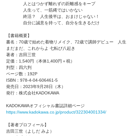
人とはつかず離れずの距離感をキープ
人生って、一筋縄ではいかない
終活？ 人生後半は、おまけじゃない！
自分に誠意を持って、自分を生きるだけ
【書籍概要】
書名：70歳で始めた着物リメイク、72歳で講師デビュー 人生
まだまだ、これからよ 七転び八起き
著者：吉田三世
定価：1,540円（本体1,400円＋税）
判型：四六判
ページ数：192P
ISBN：978-4-04-606461-5
発売日：2023年9月28日（木）
発行：株式会社KADOKAWA
KADOKAWAオフィシャル書誌詳細ページ
https://www.kadokawa.co.jp/product/322304001334/
【著者プロフィール】
吉田三世（よしだ みよ）