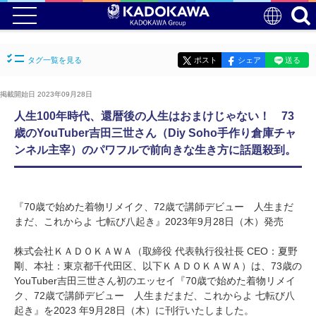
タグ一覧を見る
ポスト
シェア
送る
掲載開始日 2023年09月28日
人生100年時代、還暦後の人生はおまけじゃない！ 73
歳のYouTuber吉田三世さん（Diy Soho手作り倉庫チャ
ンネル主宰）のパワフルで前向きな生き方に話題殺到。
『70歳で始めた着物リメイク、72歳で講師デビュー 人生まだ
まだ、これからよ 七転び八起き』2023年9月28日（木）発売
株式会社ＫＡＤＯＫＡＷＡ（取締役 代表執行役社長 CEO：夏野
剛、本社：東京都千代田区、以下ＫＡＤＯＫＡＷＡ）は、73歳の
YouTuber吉田三世さん初のエッセイ『70歳で始めた着物リメイ
ク、72歳で講師デビュー 人生まだまだ、これからよ 七転び八
起き』を2023 年9月28日（木）に刊行いたしました。