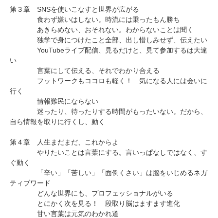
第３章 SNSを使いこなすと世界が広がる
食わず嫌いはしない。時流には乗ったもん勝ち
あきらめない、おそれない。わからないことは聞く
独学で身につけたこと全部、出し惜しみせず、伝えたい
YouTubeライブ配信、見るだけと、見て参加するは大違
い
言葉にして伝える、それでわかり合える
フットワークもココロも軽く！ 気になる人には会いに
行く
情報難民にならない
迷ったり、待ったりする時間がもったいない。だから、
自ら情報を取りに行くし、動く
第４章 人生まだまだ、これからよ
やりたいことは言葉にする。言いっぱなしではなく、す
ぐ動く
「辛い」「苦しい」「面倒くさい」は脳をいじめるネガ
ティブワード
どんな世界にも、プロフェッショナルがいる
とにかく次を見る！ 段取り脳はますます進化
甘い言葉は元気のわかれ道