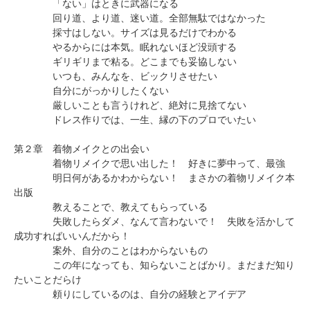
「ない」はときに武器になる
回り道、より道、迷い道。全部無駄ではなかった
採寸はしない。サイズは見るだけでわかる
やるからには本気。眠れないほど没頭する
ギリギリまで粘る。どこまでも妥協しない
いつも、みんなを、ビックリさせたい
自分にがっかりしたくない
厳しいことも言うけれど、絶対に見捨てない
ドレス作りでは、一生、縁の下のプロでいたい
第２章 着物メイクとの出会い
着物リメイクで思い出した！ 好きに夢中って、最強
明日何があるかわからない！ まさかの着物リメイク本
出版
教えることで、教えてもらっている
失敗したらダメ、なんて言わないで！ 失敗を活かして
成功すればいいんだから！
案外、自分のことはわからないもの
この年になっても、知らないことばかり。まだまだ知り
たいことだらけ
頼りにしているのは、自分の経験とアイデア