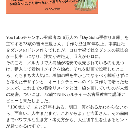
YouTubeチャンネル登録者23.6万人の「Diy Soho手作り倉庫」を
主宰する73歳の吉田三世さん。手作り歴は60年以上。本業は社
交ダンスのドレス作りでしたが、コロナ禍で社交ダンスの競技会
が一切中止になり、注文が途絶え、収入がゼロに。
そのころ、メルカリで大島紬が格安で販売されているのを見つ
け、購入して着物リメイクを始め、それを動画で投稿したとこ
ろ、たちまち大人気に。着物の幅を生かしてなるべく裁断せずに
と考えたデザインと、オートクチュールのドレス作りで培ったセ
ンスが、これまでの着物リメイクとは一線を画していたのが人気
の秘密。ついには、72歳でNHKカルチャー名古屋教室で講師デ
ビューも果たしました。
「100歳まで、あと27年もある。明日、何があるかわからないか
ら、面白い。人生まだまだ、これからよ」と吉田さん。その前向
きでパワフルな生き方・考え方から、人生後半生を生きるヒント
が見つかるはずです。