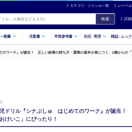
カテゴリ・ジャンル一覧
レーベル
検索
詳細
一般書
児童書
学習参考書
生活
実用
雑誌
ムック
・
・
てのワーク』が誕生！ 正しい鉛筆の持ち方・運筆の基本が身につく、2歳からの「
日
児ドリル『シナぷしゅ はじめてのワーク』が誕生！ 
おけいこ」にぴったり！