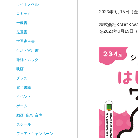
ライトノベル
2023年9月15日
コミック
一般書
株式会社KADOK
を2023年9月1
児童書
学習参考書
生活・実用書
雑誌・ムック
映画
グッズ
電子書籍
イベント
ゲーム
動画･音楽･音声
スクール
フェア・キャンペーン