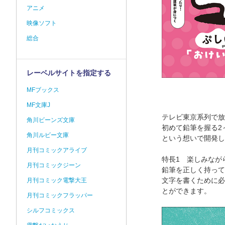
アニメ
映像ソフト
総合
レーベルサイトを指定する
MFブックス
MF文庫J
テレビ東京系列で放
角川ビーンズ文庫
初めて鉛筆を握る2
角川ルビー文庫
という想いで開発し
月刊コミックアライブ
特長1 楽しみなが
月刊コミックジーン
鉛筆を正しく持って
文字を書くために必
月刊コミック電撃大王
とができます。
月刊コミックフラッパー
シルフコミックス