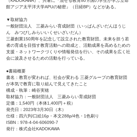
（KADOKAWA）、共著に『混ぜる教育80ヵ国の学生が学ぶ立命
館アジア太平洋大学APUの秘密』（日経BP）などがある。
▼取材協力
一般財団法人 三菱みらい育成財団（いっぱんざいだんほうじ
ん みつびしみらいいくせいざいだん）
三菱創業150周年を記念して設立された教育財団。未来を担う若
者の育成を目指す教育活動への助成と、活動成果を高めるための
支援・ネットワークづくりや情報発信を行い、その成果を広く社
会に波及させるための活動を行っている。
●書籍概要
書名：教育が変われば、社会が変わる 三菱グループの教育財団
が本気で教育に取り組んで見えてきたこと
構成・執筆：崎谷実穂
取材協力：一般財団法人 三菱みらい育成財団
定価：1,540円（本体1,400円＋税）
発売日：2023年3月30日（木）
仕様：四六判/口絵16p・本文288p/4色・1色刷り
ISBN：978-4-04-606090-7
発行：株式会社KADOKAWA