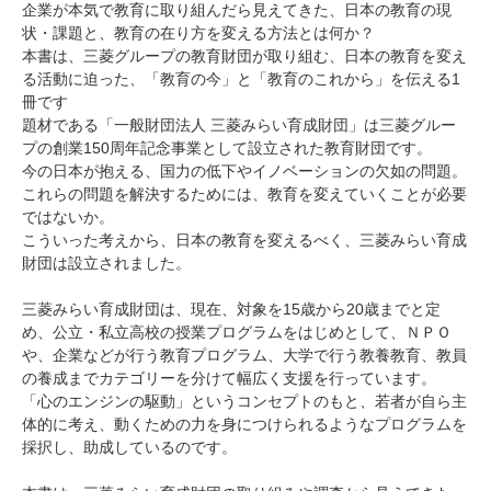
企業が本気で教育に取り組んだら見えてきた、日本の教育の現
状・課題と、教育の在り方を変える方法とは何か？
本書は、三菱グループの教育財団が取り組む、日本の教育を変え
る活動に迫った、「教育の今」と「教育のこれから」を伝える1
冊です
題材である「一般財団法人 三菱みらい育成財団」は三菱グルー
プの創業150周年記念事業として設立された教育財団です。
今の日本が抱える、国力の低下やイノベーションの欠如の問題。
これらの問題を解決するためには、教育を変えていくことが必要
ではないか。
こういった考えから、日本の教育を変えるべく、三菱みらい育成
財団は設立されました。
三菱みらい育成財団は、現在、対象を15歳から20歳までと定
め、公立・私立高校の授業プログラムをはじめとして、ＮＰＯ
や、企業などが行う教育プログラム、大学で行う教養教育、教員
の養成までカテゴリーを分けて幅広く支援を行っています。
「心のエンジンの駆動」というコンセプトのもと、若者が自ら主
体的に考え、動くための力を身につけられるようなプログラムを
採択し、助成しているのです。