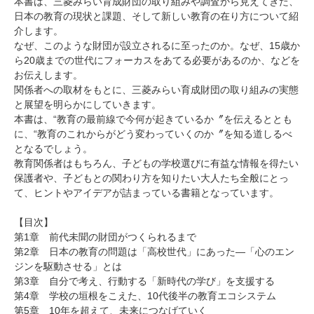
本書は、三菱みらい育成財団の取り組みや調査から見えてきた、
日本の教育の現状と課題、そして新しい教育の在り方について紹
介します。
なぜ、このような財団が設立されるに至ったのか。なぜ、15歳か
ら20歳までの世代にフォーカスをあてる必要があるのか、などを
お伝えします。
関係者への取材をもとに、三菱みらい育成財団の取り組みの実態
と展望を明らかにしていきます。
本書は、“教育の最前線で今何が起きているか〞を伝えるととも
に、“教育のこれからがどう変わっていくのか〞を知る道しるべ
となるでしょう。
教育関係者はもちろん、子どもの学校選びに有益な情報を得たい
保護者や、子どもとの関わり方を知りたい大人たち全般にとっ
て、ヒントやアイデアが詰まっている書籍となっています。
【目次】
第1章 前代未聞の財団がつくられるまで
第2章 日本の教育の問題は「高校世代」にあった―「心のエン
ジンを駆動させる」とは
第3章 自分で考え、行動する「新時代の学び」を支援する
第4章 学校の垣根をこえた、10代後半の教育エコシステム
第5章 10年を超えて、未来につなげていく