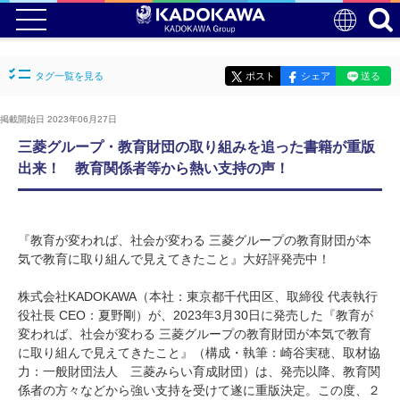
タグ一覧を見る
ポスト
シェア
送る
掲載開始日 2023年06月27日
三菱グループ・教育財団の取り組みを追った書籍が重版
出来！ 教育関係者等から熱い支持の声！
『教育が変われば、社会が変わる 三菱グループの教育財団が本
気で教育に取り組んで見えてきたこと』大好評発売中！
株式会社KADOKAWA（本社：東京都千代田区、取締役 代表執行
役社長 CEO：夏野剛）が、2023年3月30日に発売した『教育が
変われば、社会が変わる 三菱グループの教育財団が本気で教育
に取り組んで見えてきたこと』（構成・執筆：崎谷実穂、取材協
力：一般財団法人 三菱みらい育成財団）は、発売以降、教育関
係者の方々などから強い支持を受けて遂に重版決定。この度、２