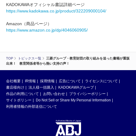
KADOKAWAオフィシャル書誌詳細ページ
https://www.kadokawa.co.jp/product/322209000104/
Amazon（商品ページ）
https://www.amazon.co.jp/dp/4046060905/
TOP
トピックス一覧
三菱グループ・教育財団の取り組みを追った書籍が重版
出来！ 教育関係者等から熱い支持の声！
会社概要
IR情報
採用情報
広告について
ライセンスについて
書店様向け
法人様一括購入
KADOKAWAグループ
作品の利用について
お問い合わせ
プライバシーポリシー
サイトポリシー
Do Not Sell or Share My Personal Information
利用者情報の外部送信について