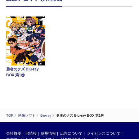
勇者のクズ Blu-ray
BOX 第1巻
TOP
映像ソフト
Blu-ray
勇者のクズ Blu-ray BOX 第1巻
会社概要
IR情報
採用情報
広告について
ライセンスについて