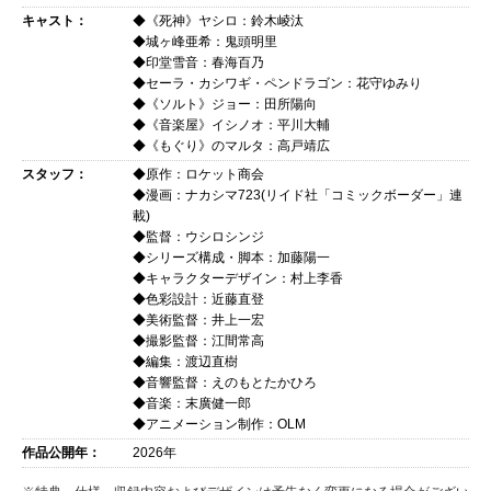
キャスト：
◆《死神》ヤシロ：鈴木崚汰
◆城ヶ峰亜希：鬼頭明里
◆印堂雪音：春海百乃
◆セーラ・カシワギ・ペンドラゴン：花守ゆみり
◆《ソルト》ジョー：田所陽向
◆《音楽屋》イシノオ：平川大輔
◆《もぐり》のマルタ：高戸靖広
スタッフ：
◆原作：ロケット商会
◆漫画：ナカシマ723(リイド社「コミックボーダー」連
載)
◆監督：ウシロシンジ
◆シリーズ構成・脚本：加藤陽一
◆キャラクターデザイン：村上李香
◆色彩設計：近藤直登
◆美術監督：井上一宏
◆撮影監督：江間常高
◆編集：渡辺直樹
◆音響監督：えのもとたかひろ
◆音楽：末廣健一郎
◆アニメーション制作：OLM
作品公開年：
2026年