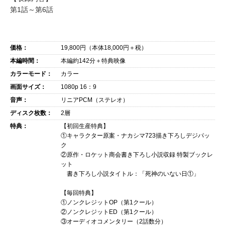
第1話～第6話
価格：
19,800
円（本体
18,000
円＋税）
本編時間：
本編約142分＋特典映像
カラーモード：
カラー
画面サイズ：
1080p 16：9
音声：
リニアPCM（ステレオ）
ディスク枚数：
2層
特典：
【初回生産特典】
①キャラクター原案・ナカシマ723描き下ろしデジパッ
ク
②原作・ロケット商会書き下ろし小説収録 特製ブックレ
ット
書き下ろし小説タイトル：「死神のいない日①」
【毎回特典】
①ノンクレジットOP（第1クール）
②ノンクレジットED（第1クール）
③オーディオコメンタリー（2話数分）