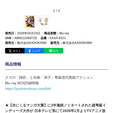
1
/
2
発売日：
2026年04月24日
商品形態：
Blu-ray
JAN：
4988111669728
品番：
KAXA-9321
発売元：
株式会社KADOKAWA
販売元：
株式会社KADOKAWA
ポスト
シェア
送る
商品情報
クズの「師匠」と自称「弟子」弩級現代異能アクション
​Blu-ray BOX詳細情報
https://yushanokuzu.com/bd/
★【次にくるマンガ大賞】に2年連続ノミネートされた超弩級イ
ンディーズ大作が 日本テレビ系にて2026年1月よりTVアニメ放