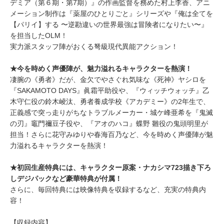
デミア（第６期・第7期）』の作画監督を務めた村上李香、アニ
メーション制作は『薬屋のひとりごと』シリーズや『俺は全てを
【パリイ】する 〜逆勘違いの世界最強は冒険者になりたい〜』
を担当したOLM！
実力派スタッフ陣がおくる弩級現代異能アクション！
★今を時めく声優陣が、魅力溢れるキャラクターを熱演！
凄腕の《勇者》だが、金欠でやさぐれ気味な《死神》ヤシロを
『SAKAMOTO DAYS』眞霜平助役や、『ウィッチウォッチ』乙
木守仁役の鈴木崚汰、勇者養成学校《アカデミー》の2年生で、
正義感で突っ走りがちなトラブルメーカー・城ケ峰亜希を『鬼滅
の刃』竈門禰󠄀豆子役や、『アオのハコ』蝶野 雛役の鬼頭明里が
担当！さらに花守みゆりや春海百乃など、今を時めく声優陣が魅
力溢れるキャラクターを熱演！
★初回生産特典には、キャラクター原案・ナカシマ723描き下ろ
しデジパックなど豪華特典が付属！
さらに、毎回特典には映像特典を収録するなど、充実の特典内
容！
【収録内容】