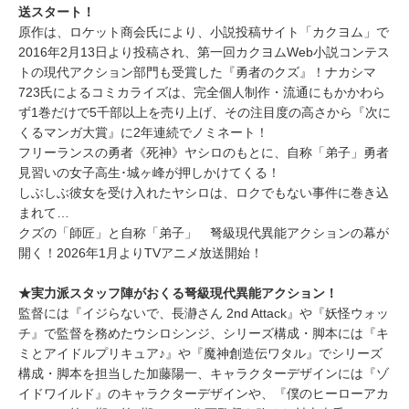
送スタート！
原作は、ロケット商会氏により、小説投稿サイト「カクヨム」で
2016年2月13日より投稿され、第一回カクヨムWeb小説コンテス
トの現代アクション部門も受賞した『勇者のクズ』！ナカシマ
723氏によるコミカライズは、完全個人制作・流通にもかかわら
ず1巻だけで5千部以上を売り上げ、その注目度の高さから『次に
くるマンガ大賞』に2年連続でノミネート！
フリーランスの勇者《死神》ヤシロのもとに、自称「弟子」勇者
見習いの女子高生･城ヶ峰が押しかけてくる！
しぶしぶ彼女を受け入れたヤシロは、ロクでもない事件に巻き込
まれて…
クズの「師匠」と自称「弟子」 弩級現代異能アクションの幕が
開く！2026年1月よりTVアニメ放送開始！
★実力派スタッフ陣がおくる弩級現代異能アクション！
監督には『イジらないで、長瀞さん 2nd Attack』や『妖怪ウォッ
チ』で監督を務めたウシロシンジ、シリーズ構成・脚本には『キ
ミとアイドルプリキュア♪』や『魔神創造伝ワタル』でシリーズ
構成・脚本を担当した加藤陽一、キャラクターデザインには『ゾ
イドワイルド』のキャラクターデザインや、『僕のヒーローアカ