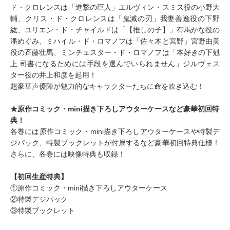
ド・クロレンスは「進撃の巨人」エルヴィン・スミス役の小野大
輔、クリス・ド・クロレンスは「鬼滅の刃」我妻善逸役の下野
紘、ユリエン・ド・チャイルドは「【推しの子】」有馬かな役の
潘めぐみ、ミハイル・ド・ロマノフは「佐々木と宮野」宮野由美
役の斉藤壮馬、ミンチェスター・ド・ロマノフは「本好きの下剋
上 司書になるためには手段を選んでいられません」ジルヴェス
ター役の井上和彦を起用！
超豪華声優陣が魅力的なキャラクターたちに命を吹き込む！
★原作コミック・mini描き下ろしアウターケースなど豪華初回特
典！
各巻には原作コミック・mini描き下ろしアウターケースや特製デ
ジパック、特製ブックレットが付属するなど豪華初回特典仕様！
さらに、各巻には映像特典も収録！
【初回生産特典】
①原作コミック・mini描き下ろしアウターケース
②特製デジパック
③特製ブックレット