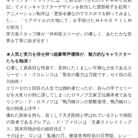
キャラクターデザインには「とあるおっさんのＶＲＭＭＯ活動
記」でメインキャラクターデザインを担当した渡部裕子を起用！
アニメーション制作は「悪役令嬢なのでラスボスを飼ってみまし
た」、「リアデイルの大地にて」を手掛けたＭＡＨＯ ＦＩＬＭ
が担当！
実力派スタッフ陣が『外科医エリーゼ』の優しく、あたたかな世
界を丁寧に紡ぎ出す！
★人気と実力を併せ持つ超豪華声優陣が、魅力的なキャラクター
たちを熱演！
心優しく真面目な性格で、意外にたくましい可憐な少女であるエ
リーゼ・ド・クロレンスは「聖女の魔力は万能です」セイ役の石
川由依！
エリーゼの１回目の人生では婚約者だったが、自らの手でエリー
ゼを火炙りの刑に課してしまったロマノフ王家王位継承者である
リンデン・ド・ロマノフは「鴨乃橋ロンの禁断推理」鴨乃橋ロン
役の阿座上洋平！
優れた医術を持ち、若くして天才医師と呼ばれているテレサ病院
の医者であるグレアム・ド・ファロンは「文豪ストレイドッグ
ス」国木田独歩役の細谷佳正！
そのほか、ロンは「鬼滅の刃」煉󠄁獄杏寿郎役の日野聡、レン・