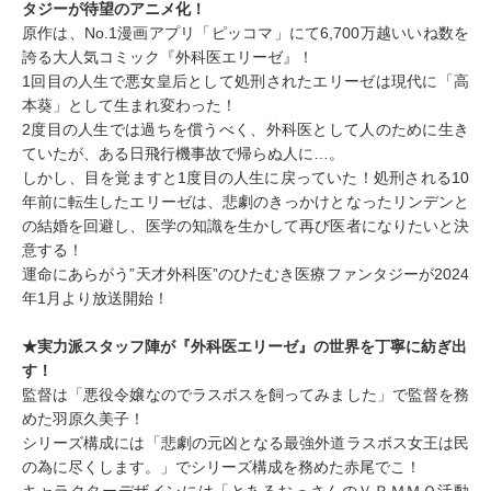
タジーが待望のアニメ化！
原作は、No.1漫画アプリ「ピッコマ」にて6,700万越いいね数を
誇る大人気コミック『外科医エリーゼ』！
1回目の人生で悪女皇后として処刑されたエリーゼは現代に「高
本葵」として生まれ変わった！
2度目の人生では過ちを償うべく、外科医として人のために生き
ていたが、ある日飛行機事故で帰らぬ人に…。
しかし、目を覚ますと1度目の人生に戻っていた！処刑される10
年前に転生したエリーゼは、悲劇のきっかけとなったリンデンと
の結婚を回避し、医学の知識を生かして再び医者になりたいと決
意する！
運命にあらがう”天才外科医”のひたむき医療ファンタジーが2024
年1月より放送開始！
★実力派スタッフ陣が『外科医エリーゼ』の世界を丁寧に紡ぎ出
す！
監督は「悪役令嬢なのでラスボスを飼ってみました」で監督を務
めた羽原久美子！
シリーズ構成には「悲劇の元凶となる最強外道ラスボス女王は民
の為に尽くします。」でシリーズ構成を務めた赤尾でこ！