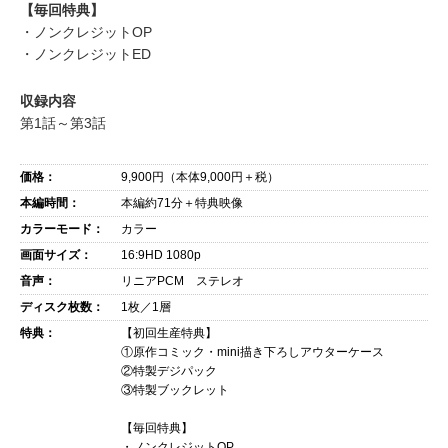
【毎回特典】
・ノンクレジットOP
・ノンクレジットED
収録内容
第1話～第3話
価格：
9,900
円（本体
9,000
円＋税）
本編時間：
本編約71分＋特典映像
カラーモード：
カラー
画面サイズ：
16:9HD 1080p
音声：
リニアPCM ステレオ
ディスク枚数：
1枚／1層
特典：
【初回生産特典】
①原作コミック・mini描き下ろしアウターケース
②特製デジパック
③特製ブックレット
【毎回特典】
・ノンクレジットOP