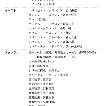
・ノンクレジットED
キャスト：
エリーゼ・ド・クロレンス：石川由依
リンデン・ド・ロマノフ：阿座上洋平
ロン：日野聡
グレアム・ド・ファロン：細谷佳正
レン・ド・クロレンス：小野大輔
クリス・ド・クロレンス：下野紘
ユリエン・ド・チャイルド：潘めぐみ
ミハイル・ド・ロマノフ：斉藤壮馬
ミンチェスター・ド・ロマノフ：井上和彦
スタッフ：
原作：yuin 小説版「外科医エリーゼ」（KWBOOKS）
mini 漫画版「外科医エリーゼ」
（KidariStudio,Inc.）
監督：羽原久美子
シリーズ構成：赤尾でこ
キャラクターデザイン：渡部裕子
美術監督：柴田聡
色彩設計：渡辺亜紀
撮影監督：野村雪菜
音響監督：小沼則義
音響効果：安藤由衣
音響制作：Simplicity