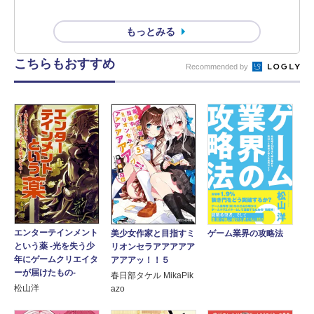
もっとみる
こちらもおすすめ
Recommended by
エンターテインメント
ゲーム業界の攻略法
美少女作家と目指すミ
という薬 -光を失う少
リオンセラアアアアア
年にゲームクリエイタ
アアアッ！！５
ーが届けたもの-
春日部タケル MikaPik
松山洋
azo