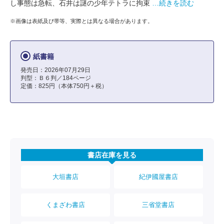
し事態は急転、石井は謎の少年テトラに拘束
…続きを読む
※画像は表紙及び帯等、実際とは異なる場合があります。
紙書籍
発売日：2026年07月29日
判型：Ｂ６判／184ページ
定価：825円（本体750円＋税）
書店在庫を見る
大垣書店
紀伊國屋書店
くまざわ書店
三省堂書店