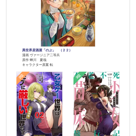
異世界居酒屋「のぶ」 （２２）
漫画 ヴァージニア二等兵
原作 蝉川 夏哉
キャラクター原案 転
2位
3位