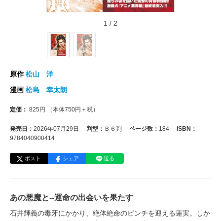
1
/
2
原作
松山 洋
漫画
松島 幸太朗
定価：
825
円
（本体
750
円＋税）
発売日：
2026年07月29日
判型：
Ｂ６判
ページ数：
184
ISBN：
9784040900414
ポスト
シェア
送る
あの悪魔と--運命の出会いを果たす
石井輝義の毒牙にかかり、絶体絶命のピンチを迎える蓮実。しか