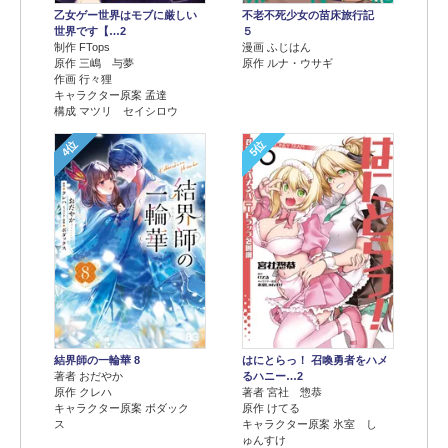
乙女ゲー世界はモブに厳しい
不老不死少女の苗床旅行記
世界です【…2
５
制作 FTops
漫画 ふじはん
原作 三嶋 与夢
原作 ルナ・ウサギ
作画 行々狸
キャラクター原案 孟達
構成 マツリ セイシロウ
4位
5位
結界師の一輪華 8
はにとらっ！ 召喚勇者をハメ
著者 おだやか
るハニー…2
原作 クレハ
著者 宮社 惣恭
キャラクター原案 ボダック
原作 けてる
ス
キャラクター原案 氷室 し
ゅんすけ