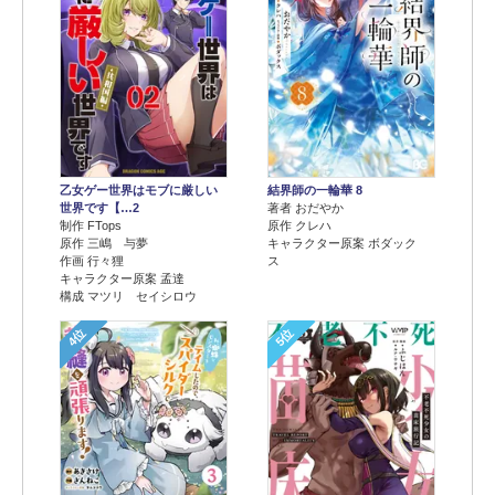
乙女ゲー世界はモブに厳しい
結界師の一輪華 8
世界です【…2
著者 おだやか
制作 FTops
原作 クレハ
原作 三嶋 与夢
キャラクター原案 ボダック
作画 行々狸
ス
キャラクター原案 孟達
構成 マツリ セイシロウ
4位
5位