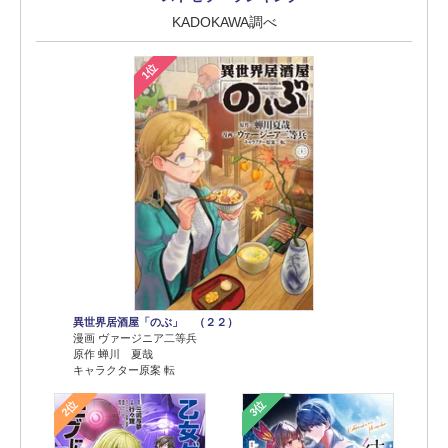
KADOKAWA調べ
1位
異世界居酒屋「のぶ」 （２２）
漫画 ヴァージニア二等兵
原作 蝉川 夏哉
キャラクター原案 転
2位
3位