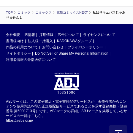
TOP
コミック
コミックス
電撃コミックスNEXT
私はサキュバスじゃあ
りません１
会社概要
IR情報
採用情報
広告について
ライセンスについて
書店様向け
法人様一括購入
KADOKAWAグループ
作品の利用について
お問い合わせ
プライバシーポリシー
サイトポリシー
Do Not Sell or Share My Personal Information
利用者情報の外部送信について
ABJマークは、この電子書店・電子書籍配信サービスが、著作権者からコン
テンツ使用許諾を得た正規版配信サービスであることを示す登録商標（登録
番号 第6091713号）です。ABJマークの詳細、ABJマークを掲示しているサ
ービスの一覧はこちら。
https://aebs.or.jp/