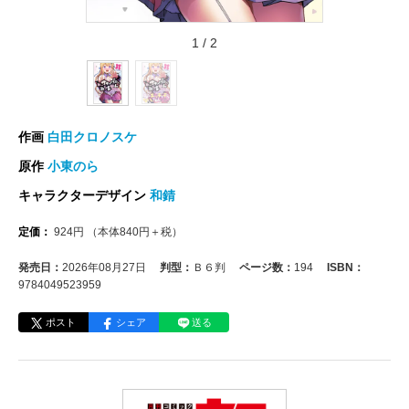
1
/
2
作画
白田クロノスケ
原作
小東のら
キャラクターデザイン
和錆
定価：
924
円
（本体
840
円＋税）
発売日：
2026年08月27日
判型：
Ｂ６判
ページ数：
194
ISBN：
9784049523959
ポスト
シェア
送る