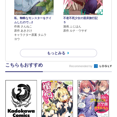
不老不死少女の苗床旅行記
私、蜘蛛なモンスターをテイ
５
ムしたので…2
漫画 ふじはん
作画 さんねこ
原作 ルナ・ウサギ
原作 あきさけ
キャラクター原案 タムラ
ヨウ
もっとみる
こちらもおすすめ
Recommended by