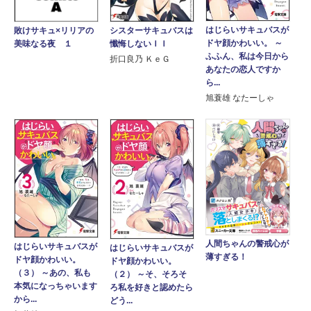
はじらいサキュバスが
シスターサキュバスは
敗けサキュ×リリアの
ドヤ顔かわいい。 ～
懺悔しないＩＩ
美味なる夜 １
ふふん、私は今日から
折口良乃 ＫｅＧ
あなたの恋人ですか
ら...
旭蓑雄 なたーしゃ
人間ちゃんの警戒心が
はじらいサキュバスが
はじらいサキュバスが
薄すぎる！
ドヤ顔かわいい。
ドヤ顔かわいい。
（３） ～あの、私も
（２） ～そ、そろそ
本気になっちゃいます
ろ私を好きと認めたら
から...
どう...