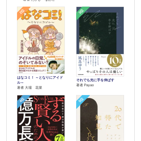
2位
3位
はなコミ！ ～となりにアイド
それでも光に手を伸ばす
ル～
著者 Payao
著者 大場 花菜
4位
5位