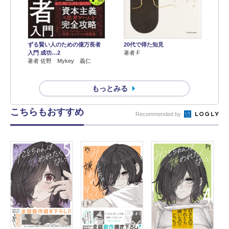
ずる賢い人のための億万長者
20代で得た知見
入門 成功…2
著者 F
著者 佐野 Mykey 義仁
もっとみる
こちらもおすすめ
Recommended by