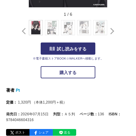
1
/
6
試し読みをする
※電子書籍ストアBOOK☆WALKERへ移動します。
購入する
著者
Pt
定価：
1,320
円
（本体
1,200
円＋税）
発売日：
2026年07月15日
判型：
Ａ５判
ページ数：
136
ISBN：
9784046604316
ポスト
シェア
送る