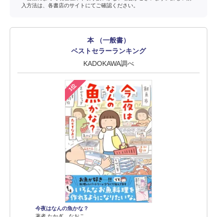
入方法は、各書店のサイトにてご確認ください。
本 （一般書）
ベストセラーランキング
KADOKAWA調べ
1位
今夜はなんの魚かな？
著者 たかぎ なおこ