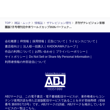
TOP
雑誌・ムック
情報誌
ザテレビジョン増刊
月刊ザテレビジョン首都
圏版7月号増刊北中米ワールドカップ2026パーフェク…
会社概要
IR情報
採用情報
広告について
ライセンスについて
書店様向け
法人様一括購入
KADOKAWAグループ
作品の利用について
お問い合わせ
プライバシーポリシー
サイトポリシー
Do Not Sell or Share My Personal Information
利用者情報の外部送信について
ABJマークは、この電子書店・電子書籍配信サービスが、著作権者からコン
テンツ使用許諾を得た正規版配信サービスであることを示す登録商標（登録
番号 第6091713号）です。ABJマークの詳細、ABJマークを掲示しているサ
ービスの一覧はこちら。