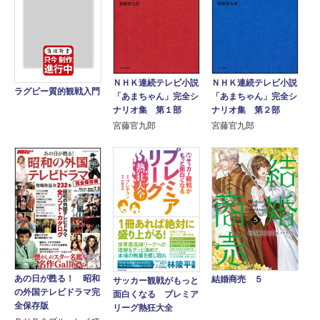
ＮＨＫ連続テレビ小説
ＮＨＫ連続テレビ小説
ラグビー質的観戦入門
「あまちゃん」完全シ
「あまちゃん」完全シ
ナリオ集 第１部
ナリオ集 第２部
宮藤官九郎
宮藤官九郎
あの日が甦る！ 昭和
結婚商売 ５
サッカー観戦がもっと
の外国テレビドラマ完
面白くなる プレミア
全保存版
リーグ熱狂大全