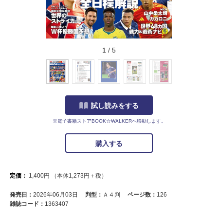
1
/
5
試し読みをする
※電子書籍ストアBOOK☆WALKERへ移動します。
購入する
定価：
1,400
円
（本体
1,273
円＋税）
発売日：
2026年06月03日
判型：
Ａ４判
ページ数：
126
雑誌コード：
1363407