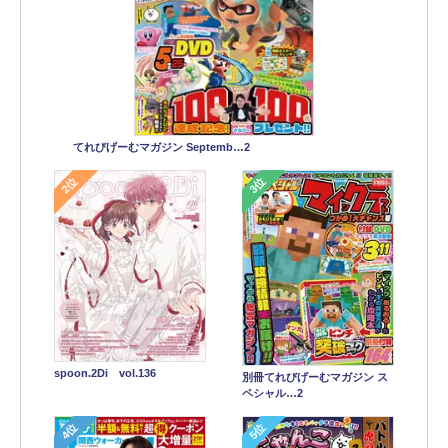
てれびげーむマガジン Septemb…2
2位
3位
spoon.2Di vol.136
別冊てれびげーむマガジン ス
ペシャル…2
4位
5位