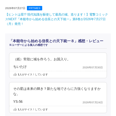
2026年07月27日
PRTIMES
【ヒントは星!? 現代知識を駆使して最高の城、造ります！】電撃コミック
スNEXT『本能寺から始める信長との天下統一』第8巻が2026年7月27日
（月）発売！
「本能寺から始める信長との天下統一８」感想・レビュー
※ユーザーによる個人の感想です
（紙）常陸に城を作ろう。お国入り。
ちいたけ
2026年07月30日
1
人がナイス！しています
その星は未来の輝き？新たな地でさらに力強くなりますか
な。
YS-56
2026年07月24日
1
人がナイス！しています