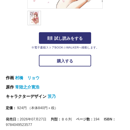
試し読みをする
※電子書籍ストアBOOK☆WALKERへ移動します。
購入する
作画
村橋 リョウ
原作
常陸之介寛浩
キャラクターデザイン
茨乃
定価：
924
円
（本体
840
円＋税）
発売日：
2026年07月27日
判型：
Ｂ６判
ページ数：
194
ISBN：
9784049523577