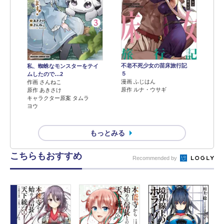
不老不死少女の苗床旅行記
私、蜘蛛なモンスターをテイ
５
ムしたので…2
漫画 ふじはん
作画 さんねこ
原作 ルナ・ウサギ
原作 あきさけ
キャラクター原案 タムラ
ヨウ
もっとみる
こちらもおすすめ
Recommended by