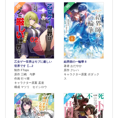
2位
3位
乙女ゲー世界はモブに厳しい
結界師の一輪華 8
世界です【…2
著者 おだやか
制作 FTops
原作 クレハ
原作 三嶋 与夢
キャラクター原案 ボダック
作画 行々狸
ス
キャラクター原案 孟達
構成 マツリ セイシロウ
4位
5位