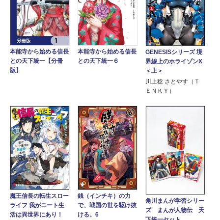
本能寺から始める信長
本能寺から始める信長
GENESISシリーズ 境
との天下統一６
との天下統一【分冊
界線上のホライゾンX
版】
＜上＞
川上稔 さとやす（Ｔ
ＥＮＫＹ）
魔王信長の転生スロー
銭（インチキ）の力
角川まんが学習シリー
ライフ 我がニート生
で、戦国の世を駆け抜
ズ まんが人物伝 天
活は異世界にあり！
ける。6
下統一セット