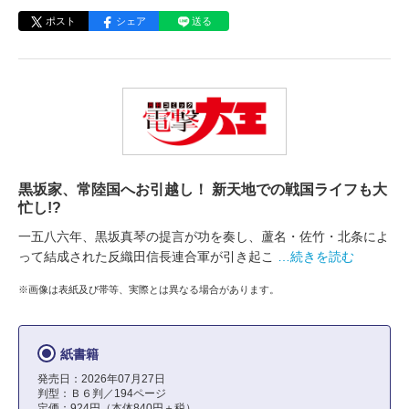
ポスト
シェア
送る
黒坂家、常陸国へお引越し！ 新天地での戦国ライフも大
忙し!?
一五八六年、黒坂真琴の提言が功を奏し、蘆名・佐竹・北条によ
って結成された反織田信長連合軍が引き起こ
…続きを読む
※画像は表紙及び帯等、実際とは異なる場合があります。
紙書籍
発売日：2026年07月27日
判型：Ｂ６判／194ページ
定価：924円（本体840円＋税）