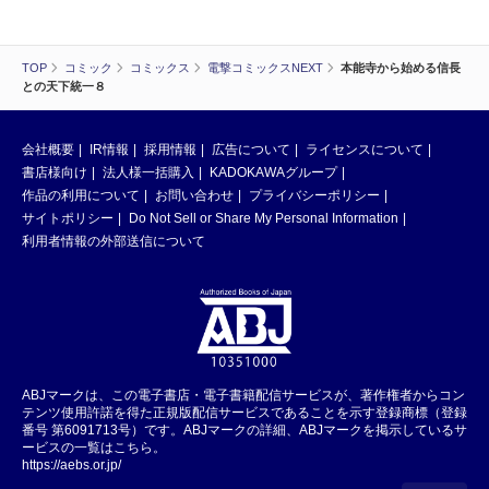
TOP
コミック
コミックス
電撃コミックスNEXT
本能寺から始める信長
との天下統一８
会社概要
IR情報
採用情報
広告について
ライセンスについて
書店様向け
法人様一括購入
KADOKAWAグループ
作品の利用について
お問い合わせ
プライバシーポリシー
サイトポリシー
Do Not Sell or Share My Personal Information
利用者情報の外部送信について
ABJマークは、この電子書店・電子書籍配信サービスが、著作権者からコン
テンツ使用許諾を得た正規版配信サービスであることを示す登録商標（登録
番号 第6091713号）です。ABJマークの詳細、ABJマークを掲示しているサ
ービスの一覧はこちら。
https://aebs.or.jp/