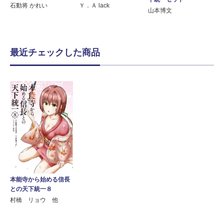
石動将 かれい
Ｙ．Ａ lack
山本博文
最近チェックした商品
本能寺から始める信長
との天下統一８
村橋 リョウ 他