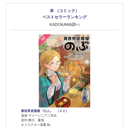
本 （コミック）
ベストセラーランキング
KADOKAWA調べ
1位
異世界居酒屋「のぶ」 （２２）
漫画 ヴァージニア二等兵
原作 蝉川 夏哉
キャラクター原案 転