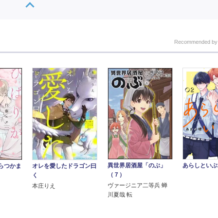
Recommended b
異世界居酒屋「のぶ」
あらしといぶ
らつかま
オレを愛したドラゴン曰
（７）
く
ヴァージニア二等兵 蝉
本庄りえ
川夏哉 転