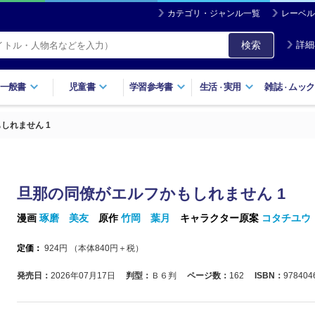
カテゴリ・ジャンル一覧
レーベル
検索
詳細
一般書
児童書
学習参考書
生活
実用
雑誌
ムック
・
・
しれません 1
旦那の同僚がエルフかもしれません 1
漫画
琢磨 美友
原作
竹岡 葉月
キャラクター原案
コタチユウ
定価：
924
円 （本体
840
円＋税）
発売日：
2026年07月17日
判型：
Ｂ６判
ページ数：
162
ISBN：
978404