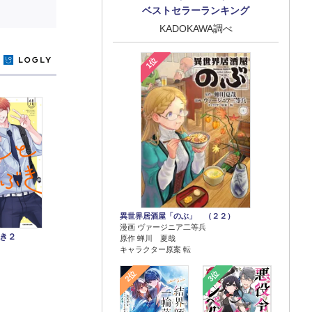
ベストセラーランキング
KADOKAWA調べ
1位
y
異世界居酒屋「のぶ」 （２２）
漫画 ヴァージニア二等兵
き２
原作 蝉川 夏哉
キャラクター原案 転
2位
3位