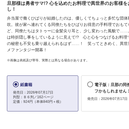
旦那様は勇者サマ!? 心を込めたお料理で異世界のお客様を
し！
弁当屋で働くひばりが結婚したのは、優しくてちょっと多忙な団体
吹。彼が家へ連れてくる同僚たちをひばりお得意の手料理でおもて
ど、同僚たちはタトゥーに金髪尖り耳と、少し変わった風貌で……
は時折隠し事をしているように見えて!? 心と心をつなげるお料理
の秘密も不安も乗り越えられるはず……！ 笑ってときめく、異世
メファンタジー開幕！
※画像は表紙及び帯等、実際とは異なる場合があります。
紙書籍
電子版：旦那の同
フかもしれません 
発売日：2026年07月17日
判型：Ｂ６判／162ページ
発売日：2026年07月17日
定価：924円（本体840円＋税）