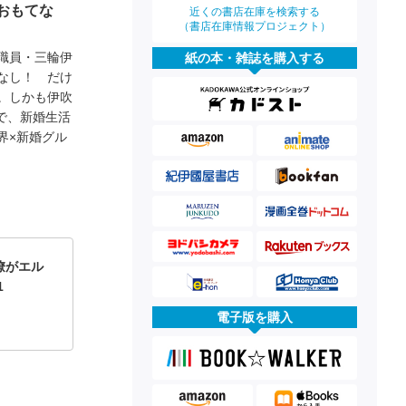
おもてな
近くの書店在庫を検索する
（書店在庫情報プロジェクト）
職員・三輪伊
紙の本・雑誌を購入する
なし！ だけ
。しかも伊吹
で、新婚生活
界×新婚グル
僚がエル
1
電子版を購入