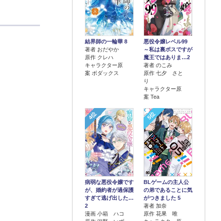
結界師の一輪華 8
悪役令嬢レベル99
著者 おだやか
～私は裏ボスですが
原作 クレハ
魔王ではありま…2
キャラクター原
著者 のこみ
案 ボダックス
原作 七夕 さと
り
キャラクター原
案 Tea
4位
5位
病弱な悪役令嬢です
BLゲームの主人公
が、婚約者が過保護
の弟であることに気
すぎて逃げ出した…
がつきました 5
2
著者 加奈
漫画 小箱 ハコ
原作 花果 唯