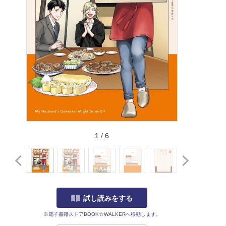
1
/
6
試し読みをする
※電子書籍ストアBOOK☆WALKERへ移動します。