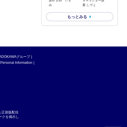
原作 沢野 いず
キャラクター原
み
案 しヴぇ
もっとみる
ADOKAWAグループ
 Personal Information
た正規版配信
マークを掲示し