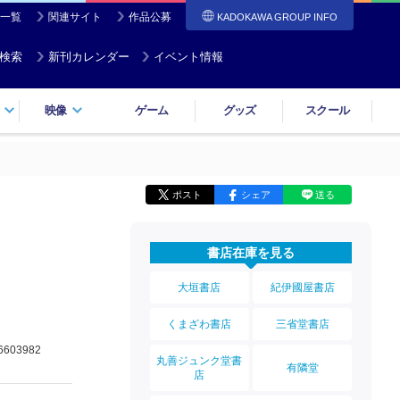
一覧
関連サイト
作品公募
KADOKAWA GROUP INFO
検索
新刊カレンダー
イベント情報
映像
ゲーム
グッズ
スクール
ポスト
シェア
送る
書店在庫を見る
大垣書店
紀伊國屋書店
くまざわ書店
三省堂書店
6603982
丸善ジュンク堂書
有隣堂
店