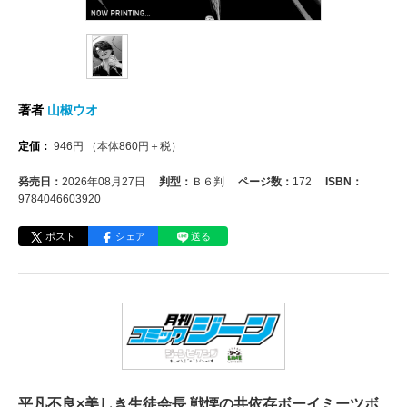
著者
山椒ウオ
定価：
946
円
（本体
860
円＋税）
発売日：
2026年08月27日
判型：
Ｂ６判
ページ数：
172
ISBN：
9784046603920
ポスト
シェア
送る
平凡不良×美しき生徒会長 戦慄の共依存ボーイミーツボ