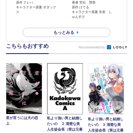
原作 クレハ
著者 宮社 惣恭
キャラクター原案 ボダック
原作 けてる
ス
キャラクター原案 氷室 し
ゅんすけ
もっとみる
こちらもおすすめ
Recommended by
君が言うには犬の恋
私より強い男と結婚し
私より強い男と結婚し
上
たいの ２ 清楚な美
たいの ３ 清楚な美
人生徒会長（実は元番
人生徒会長（実は元番