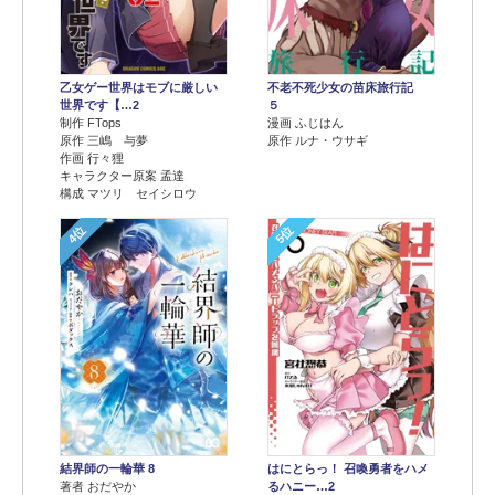
乙女ゲー世界はモブに厳しい
不老不死少女の苗床旅行記
世界です【…2
５
制作 FTops
漫画 ふじはん
原作 三嶋 与夢
原作 ルナ・ウサギ
作画 行々狸
キャラクター原案 孟達
構成 マツリ セイシロウ
4位
5位
結界師の一輪華 8
はにとらっ！ 召喚勇者をハメ
著者 おだやか
るハニー…2