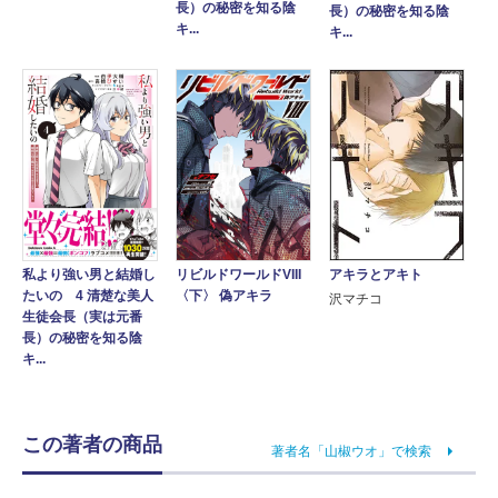
長）の秘密を知る陰
長）の秘密を知る陰
キ...
キ...
アキラとアキト
私より強い男と結婚し
リビルドワールドVIII
たいの 4 清楚な美人
〈下〉 偽アキラ
沢マチコ
生徒会長（実は元番
長）の秘密を知る陰
キ...
この著者の商品
著者名「山椒ウオ」で検索