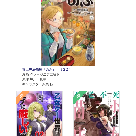
異世界居酒屋「のぶ」 （２２）
漫画 ヴァージニア二等兵
原作 蝉川 夏哉
キャラクター原案 転
2位
3位