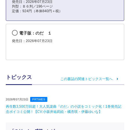
発売日：2026年07月23日
判型：Ｂ６判／196ページ
定価：924円（本体840円＋税）
電子版：のだ １
発売日：2026年07月23日
トピックス
この書誌の関連トピックス一覧へ
2026年07月23日
PRTIMES
再生数3,500万回超！大人気楽曲『のだ』の小説をコミック化！1巻発売記
念ボイコミ公開！【CV:小坂井祐莉絵・橘杏咲・伊藤ゆいな】