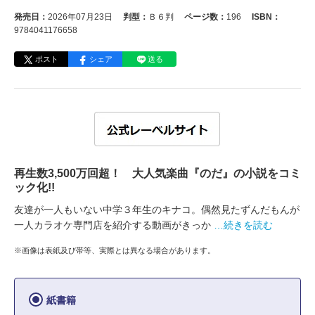
発売日：
2026年07月23日
判型：
Ｂ６判
ページ数：
196
ISBN：
9784041176658
ポスト
シェア
送る
再生数3,500万回超！ 大人気楽曲『のだ』の小説をコミ
ック化!!
友達が一人もいない中学３年生のキナコ。偶然見たずんだもんが
一人カラオケ専門店を紹介する動画がきっか
…続きを読む
※画像は表紙及び帯等、実際とは異なる場合があります。
紙書籍