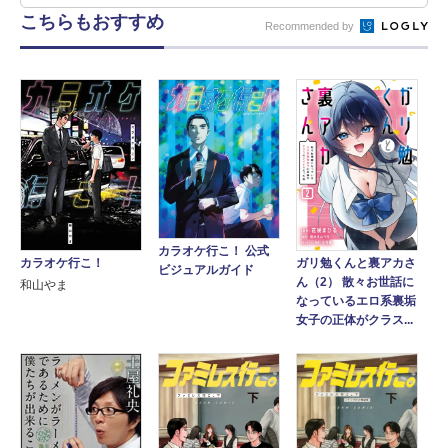
こちらもおすすめ
Recommended by
カラオケ行こ！ 公式
ガリ勉くんと裏アカさ
カラオケ行こ！
ビジュアルガイド
ん（2） 散々お世話に
和山やま
なっているエロ系裏垢
女子の正体がクラス...