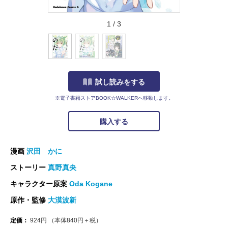
1
/
3
試し読みをする
※電子書籍ストアBOOK☆WALKERへ移動します。
購入する
漫画
沢田 かに
ストーリー
真野真央
キャラクター原案
Oda Kogane
原作・監修
大漠波新
定価：
924
円
（本体
840
円＋税）