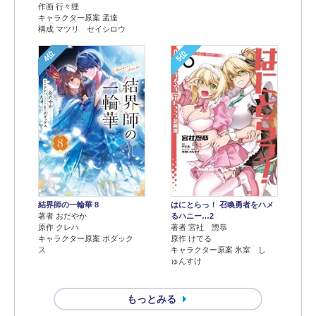
作画 行々狸
キャラクター原案 孟達
構成 マツリ セイシロウ
4位
5位
結界師の一輪華 8
はにとらっ！ 召喚勇者をハメ
著者 おだやか
るハニー…2
原作 クレハ
著者 宮社 惣恭
キャラクター原案 ボダック
原作 けてる
ス
キャラクター原案 氷室 し
ゅんすけ
もっとみる