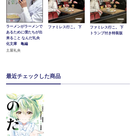
ラーメンがラーメンで
ファミレス行こ。 下
ファミレス行こ。 下
あるために僕たちが出
トランプ付き特装版
来ること なんだ礼央
化文庫 亀編
土屋礼央
最近チェックした商品