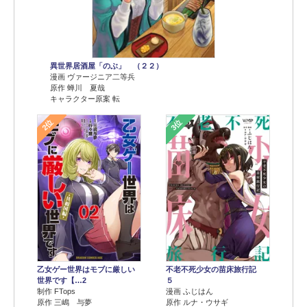
異世界居酒屋「のぶ」 （２２）
漫画 ヴァージニア二等兵
原作 蝉川 夏哉
キャラクター原案 転
2位
3位
乙女ゲー世界はモブに厳しい
不老不死少女の苗床旅行記
世界です【…2
５
制作 FTops
漫画 ふじはん
原作 三嶋 与夢
原作 ルナ・ウサギ