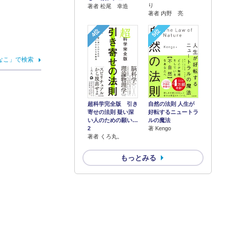
り
著者 松尾 幸造
著者 内野 亮
4位
5位
なこ」で検索
超科学完全版 引き
自然の法則 人生が
寄せの法則 疑い深
好転するニュートラ
い人のための願い…
ルの魔法
2
著 Kengo
著者 くろ丸。
もっとみる