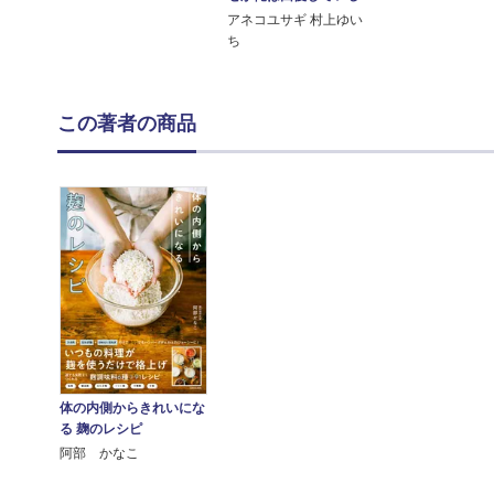
アネコユサギ 村上ゆい
ち
この著者の商品
体の内側からきれいにな
る 麹のレシピ
阿部 かなこ