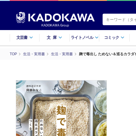
文芸書
文庫
ライトノベル
コミック
TOP
生活・実用書
生活・実用書
麹で毒出し ためない＆巡るカラダ