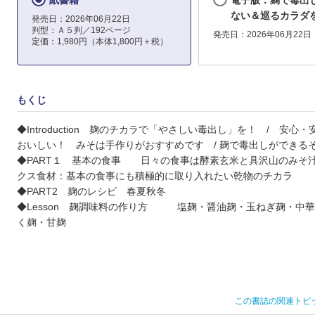
紙書籍
電子版：麹で毒出
ない＆巡るカラダ
発売日：2026年06月22日
判型：Ａ５判／192ページ
発売日：2026年06月22日
定価：1,980円（本体1,800円＋税）
もくじ
◆Introduction 麹のチカラで「やさしい毒出し」を！ / 安心
おいしい！ みそは手作りがおすすめです / 麹で毒出しができる
◆PART１ 基本の食事 日々の食事は酵素玄米と具沢山のみそ汁
クス食材：基本の食事にも積極的に取り入れたい乾物のチカラ
◆PART2 麹のレシピ 春夏秋冬
◆Lesson 麹調味料の作り方 塩麹・醤油麹・玉ねぎ麹・中
く麹・甘麹
この書誌の関連トピ