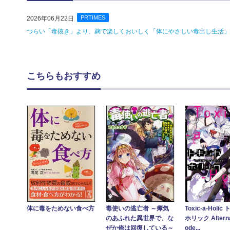
PRTIMES
2026年06月22日
つらい「毒抜き」より、麹で楽しくおいしく「体にやさしい毒出し生活」へ
こちらもおすすめ
体に毒をためない食べ方
毒使いの逃亡者 ～瘴気
Toxic-a-Holi
のあふれた異世界で、な
ホリック Alterna
ぜか俺は回復している～
ode...