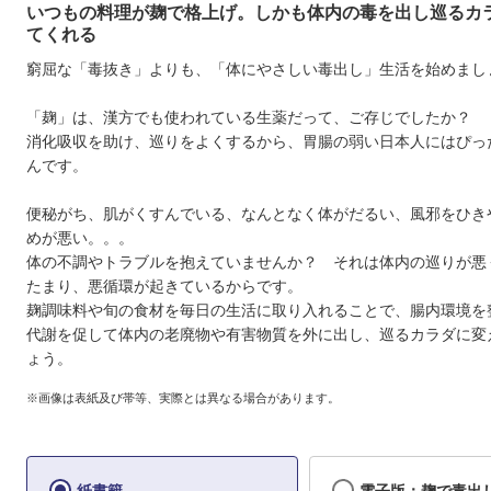
いつもの料理が麹で格上げ。しかも体内の毒を出し巡るカ
てくれる
窮屈な「毒抜き」よりも、「体にやさしい毒出し」生活を始めまし
「麹」は、漢方でも使われている生薬だって、ご存じでしたか？
消化吸収を助け、巡りをよくするから、胃腸の弱い日本人にはぴっ
んです。
便秘がち、肌がくすんでいる、なんとなく体がだるい、風邪をひき
めが悪い。。。
体の不調やトラブルを抱えていませんか？ それは体内の巡りが悪
たまり、悪循環が起きているからです。
麹調味料や旬の食材を毎日の生活に取り入れることで、腸内環境を
代謝を促して体内の老廃物や有害物質を外に出し、巡るカラダに変
ょう。
※画像は表紙及び帯等、実際とは異なる場合があります。