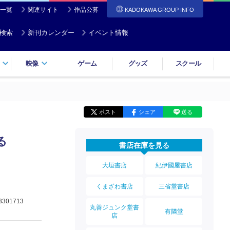
一覧
関連サイト
作品公募
KADOKAWA GROUP INFO
検索
新刊カレンダー
イベント情報
映像
ゲーム
グッズ
スクール
ポスト
シェア
送る
る
書店在庫を見る
大垣書店
紀伊國屋書店
くまざわ書店
三省堂書店
3301713
丸善ジュンク堂書
有隣堂
店