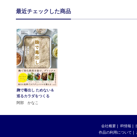
最近チェックした商品
麹で毒出し ためない＆
巡るカラダをつくる
阿部 かなこ
会社概要
IR情報
作品の利用について