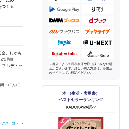
し ため
をつくる
・安全、しかも
その理由
※書店によって現在在庫や取り扱いがない場
で！/デトッ
合がございます。詳しい購入方法は、各書店
のサイトにてご確認ください。
華麹・にんに
本 （生活・実用書）
ベストセラーランキング
KADOKAWA調べ
1位
ックス一覧へ