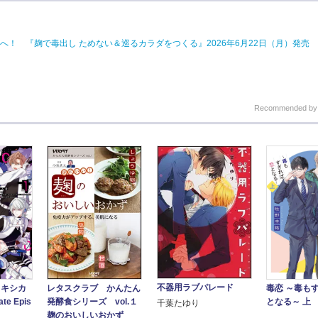
！ 『麹で毒出し ためない＆巡るカラダをつくる』2026年6月22日（月）発売
Recommended b
不器用ラブパレード
レタスクラブ かんたん
毒恋 ～毒も
c トキシカ
発酵食シリーズ vol.１
となる～ 上
te Epis
千葉たゆり
麹のおいしいおかず