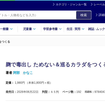
カテゴリ・ジャンル一覧
レーベル
検索
詳細
一般書
児童書
学習参考書
生活
実用
雑誌
ムック
・
・
をつくる
麹で毒出し ためない＆巡るカラダをつく
著者
阿部 かなこ
定価：
1,980
円 （本体
1,800
円＋税）
発売日：
2026年06月22日
判型：
Ａ５判
ページ数：
192
ISBN：
978404