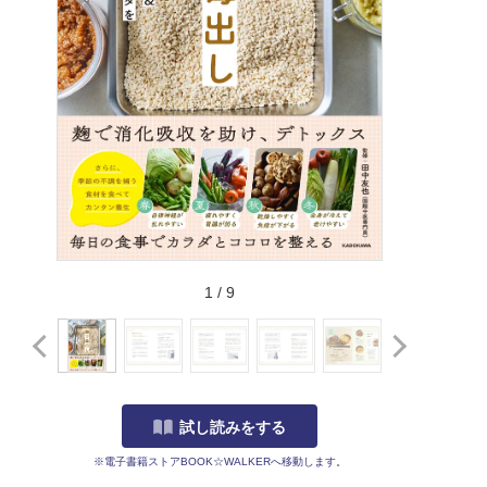
1
/
9
試し読みをする
※電子書籍ストアBOOK☆WALKERへ移動します。