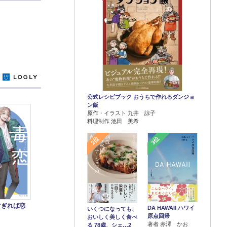
y
公式レシピブック おうちで作れるダンジョ
ン飯
原作・イラスト 九井 諒子
料理制作 池田 美希
2位
3位
すぎれば恋
DA HAWAII ハワイ
いくつになっても、
原点回帰
おいしく美しく食べ
著者 赤澤 かお
る 78歳、シェ…2