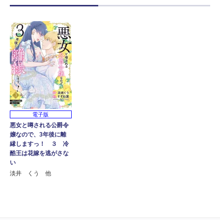
電子版
悪女と噂される公爵令
嬢なので、3年後に離
縁しますっ！ ３ 冷
酷王は花嫁を逃がさな
い
淡井 くう 他