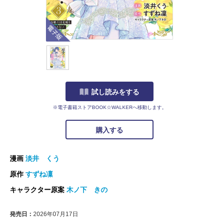
電子版
試し読みをする
※電子書籍ストアBOOK☆WALKERへ移動します。
購入する
漫画
淡井 くう
原作
すずね凜
キャラクター原案
木ノ下 きの
発売日：
2026年07月17日