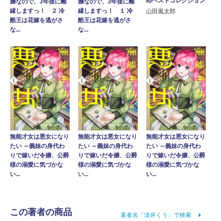
郎ベストコレクション
嬢なので、3年後に離
嬢なので、3年後に離
縁しますっ！ ２ 冷
縁しますっ！ １ 冷
山田風太郎
酷王は花嫁を逃がさ
酷王は花嫁を逃がさ
な...
な...
無能才女は悪女になり
無能才女は悪女になり
無能才女は悪女になり
たい ～義妹の身代わ
たい ～義妹の身代わ
たい ～義妹の身代わ
りで嫁いだ令嬢、公爵
りで嫁いだ令嬢、公爵
りで嫁いだ令嬢、公爵
様の溺愛に気づかな
様の溺愛に気づかな
様の溺愛に気づかな
い...
い...
い...
この著者の商品
著者名「淡井くう」で検索