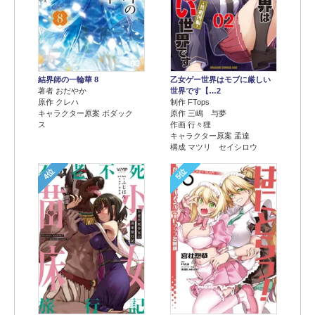
結界師の一輪華 8
乙女ゲー世界はモブに厳しい
著者 おだやか
世界です【…2
原作 クレハ
制作 FTops
キャラクター原案 ボダック
原作 三嶋 与夢
ス
作画 行々狸
キャラクター原案 孟達
構成 マツリ セイシロウ
4位
5位