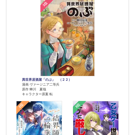
1位
異世界居酒屋「のぶ」 （２２）
漫画 ヴァージニア二等兵
原作 蝉川 夏哉
キャラクター原案 転
2位
3位