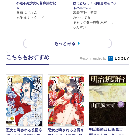
不老不死少女の苗床旅行記
はにとらっ！ 召喚勇者をハメ
５
るハニー…2
漫画 ふじはん
著者 宮社 惣恭
原作 ルナ・ウサギ
原作 けてる
キャラクター原案 氷室 し
ゅんすけ
もっとみる
こちらもおすすめ
Recommended by
明治断頭台 山田風太
悪女と噂される公爵令
悪女と噂される公爵令