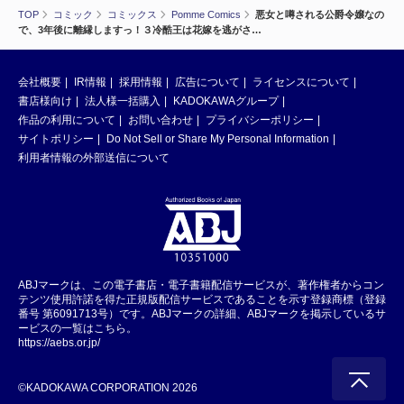
TOP
コミック
コミックス
Pomme Comics
悪女と噂される公爵令嬢なの
で、3年後に離縁しますっ！３冷酷王は花嫁を逃がさ…
会社概要
IR情報
採用情報
広告について
ライセンスについて
書店様向け
法人様一括購入
KADOKAWAグループ
作品の利用について
お問い合わせ
プライバシーポリシー
サイトポリシー
Do Not Sell or Share My Personal Information
利用者情報の外部送信について
ABJマークは、この電子書店・電子書籍配信サービスが、著作権者からコン
テンツ使用許諾を得た正規版配信サービスであることを示す登録商標（登録
番号 第6091713号）です。ABJマークの詳細、ABJマークを掲示しているサ
ービスの一覧はこちら。
https://aebs.or.jp/
©KADOKAWA CORPORATION 2026