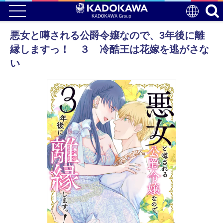
悪女と噂される公爵令嬢なので、3年後に離
縁しますっ！ ３ 冷酷王は花嫁を逃がさな
い