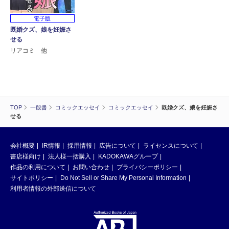
電子版
既婚クズ、娘を妊娠さ
せる
リアコミ 他
TOP
一般書
コミックエッセイ
コミックエッセイ
既婚クズ、娘を妊娠さ
せる
会社概要
IR情報
採用情報
広告について
ライセンスについて
書店様向け
法人様一括購入
KADOKAWAグループ
作品の利用について
お問い合わせ
プライバシーポリシー
サイトポリシー
Do Not Sell or Share My Personal Information
利用者情報の外部送信について