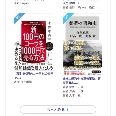
著者 Payao
入門 成功…2
著者 佐野 Mykey 義仁
4位
5位
【新】100円のコーラを1000円
で…2
虚構の昭和史 海軍善玉論、石
著者 永井孝尚
原莞爾名…2
著者 保阪 正康
著者 戸高 一成
著者 大木 毅
もっとみる