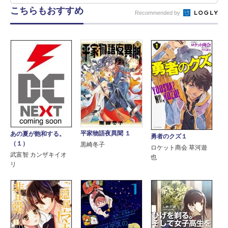
こちらもおすすめ
Recommended by
平家物語夜異聞 １
あの夏が飽和する。
勇者のクズ１
（１）
黒崎冬子
ロケット商会 草河遊
武富智 カンザキイオ
也
リ