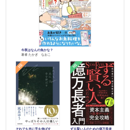
今夜はなんの魚かな？
著者 たかぎ なおこ
2位
3位
それでも光に手を伸ばす
ずる賢い人のための億万長者