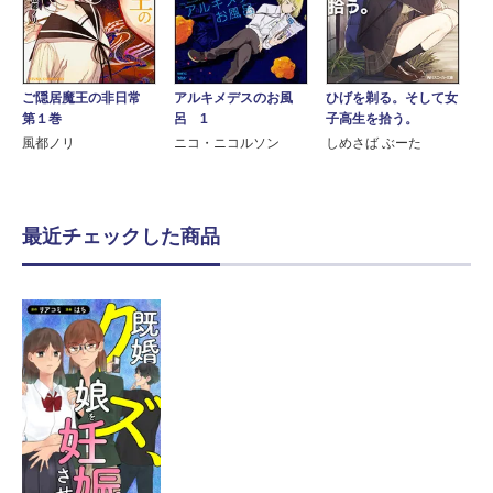
ご隠居魔王の非日常
アルキメデスのお風
ひげを剃る。そして女
第１巻
呂 1
子高生を拾う。
風都ノリ
ニコ・ニコルソン
しめさば ぶーた
最近チェックした商品