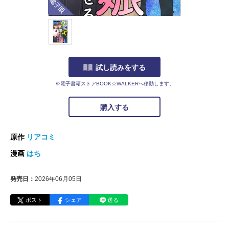
試し読みをする
※電子書籍ストアBOOK☆WALKERへ移動します。
購入する
原作
リアコミ
漫画
はち
発売日：
2026年06月05日
ポスト
シェア
送る