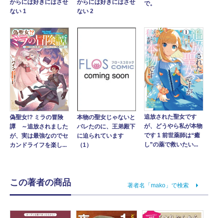
からには好きにはさせ
からには好きにはさせ
で。
ない 1
ない 2
追放された聖女です
偽聖女!? ミラの冒険
本物の聖女じゃないと
が、どうやら私が本物
譚 ～追放されました
バレたのに、王弟殿下
です 1 前世薬師は“癒
が、実は最強なのでセ
に迫られています
し”の薬で救いたい...
カンドライフを楽し...
（1）
この著者の商品
著者名「mako」で検索