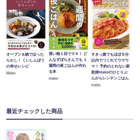
買い物１回でＯＫ！ ど
すきっ腹でもほぼ８分
オーブン＆鍋でほった
んなずぼらさんでも １
以内でつくれてウマウ
らかし！ くいしんぼう
週間の夜ごはんが作れ
マ！ 予約のとれない家
の幸せレシピ
る本
政婦makoのひとりぶ
Mako
んからレンチンごはん
mako
mako
最近チェックした商品