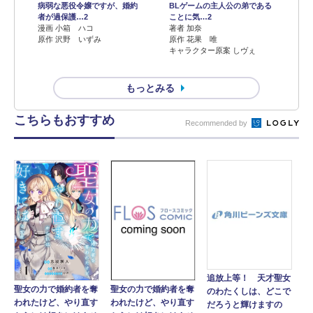
病弱な悪役令嬢ですが、婚約
BLゲームの主人公の弟である
者が過保護…2
ことに気…2
漫画 小箱 ハコ
著者 加奈
原作 沢野 いずみ
原作 花果 唯
キャラクター原案 しヴぇ
もっとみる
こちらもおすすめ
Recommended by
追放上等！ 天才聖女
聖女の力で婚約者を奪
聖女の力で婚約者を奪
のわたくしは、どこで
われたけど、やり直す
われたけど、やり直す
だろうと輝けますの