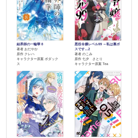
結界師の一輪華 8
悪役令嬢レベル99 ～私は裏ボ
著者 おだやか
スです…2
原作 クレハ
著者 のこみ
キャラクター原案 ボダック
原作 七夕 さとり
ス
キャラクター原案 Tea
4位
5位