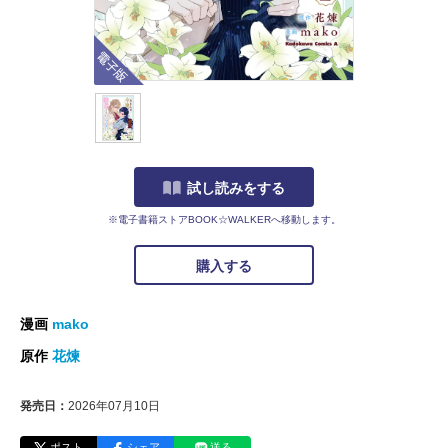
電子版
試し読みをする
※電子書籍ストアBOOK☆WALKERへ移動します。
購入する
漫画
mako
原作
花煉
発売日：
2026年07月10日
ポスト
シェア
送る