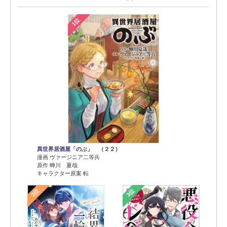
1位
異世界居酒屋「のぶ」 （２２）
漫画 ヴァージニア二等兵
原作 蝉川 夏哉
キャラクター原案 転
2位
3位