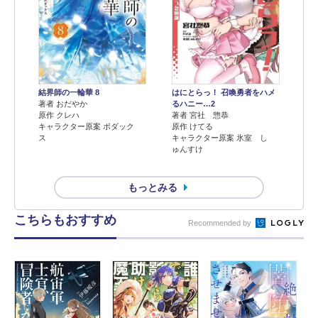
結界師の一輪華 8
はにとらっ！ 召喚勇者をハメ
著者 おだやか
るハニー…2
原作 クレハ
著者 宮社 惣恭
キャラクター原案 ボダック
原作 けてる
ス
キャラクター原案 氷室 し
ゅんすけ
もっとみる
こちらもおすすめ
Recommended by