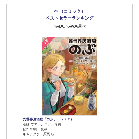
本 （コミック）
ベストセラーランキング
KADOKAWA調べ
1位
異世界居酒屋「のぶ」 （２２）
漫画 ヴァージニア二等兵
原作 蝉川 夏哉
キャラクター原案 転