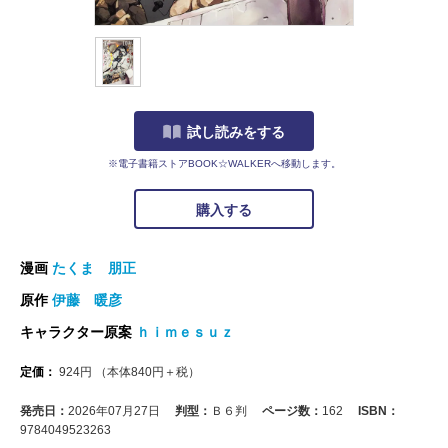
試し読みをする
※電子書籍ストアBOOK☆WALKERへ移動します。
購入する
漫画
たくま 朋正
原作
伊藤 暖彦
キャラクター原案
ｈｉｍｅｓｕｚ
定価：
924
円
（本体
840
円＋税）
発売日：
2026年07月27日
判型：
Ｂ６判
ページ数：
162
ISBN：
9784049523263