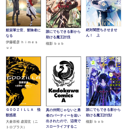
絶対闇堕ちさせませ
航宙軍士官、冒険者に
誰にでもできる影から
ん！ 上
なる
助ける魔王討伐
伊藤暖彦 ｈｉｍｅｓ
槻影 ｂｏｂ
ｕｚ
ＧＯＤＺＩＬＬＡ 怪
誰にでもできる影から
真の仲間じゃないと勇
獣惑星
助ける魔王討伐2
者のパーティーを追い
出されたので、辺境で
大倉崇裕 虚淵玄（ニ
槻影 ｂｏｂ
スローライフするこ
トロプラス）