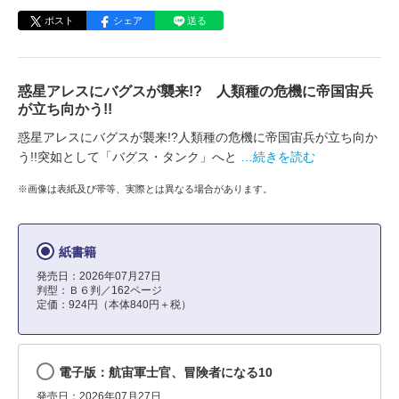
ポスト
シェア
送る
惑星アレスにバグスが襲来!? 人類種の危機に帝国宙兵
が立ち向かう!!
惑星アレスにバグスが襲来!?人類種の危機に帝国宙兵が立ち向か
う!!突如として「バグス・タンク」へと
…続きを読む
※画像は表紙及び帯等、実際とは異なる場合があります。
紙書籍
発売日：2026年07月27日
判型：Ｂ６判／162ページ
定価：924円（本体840円＋税）
電子版：航宙軍士官、冒険者になる10
発売日：2026年07月27日