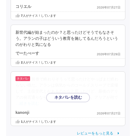
コリエル
2026年07月27日
7
人がナイス！しています
新世代編が始まったのか？と思ったけどそうでもなさそ
う。アランの子はどういう教育を施してるんだろうという
のがわりと気になる
でーたべーす
2026年07月29日
2
人がナイス！しています
前巻で終わりそうって思ったけどやっぱまだ終わ
らない様だ。アランは病気からのコールドスリープで退場
して、主役交代とかあるのかなと思ったけど、最後のアリ
アの発言通りなら、アランが主役のままか。アリアが何で
…続きを読む
kanonji
2026年07月27日
1
人がナイス！しています
レビューをもっと見る