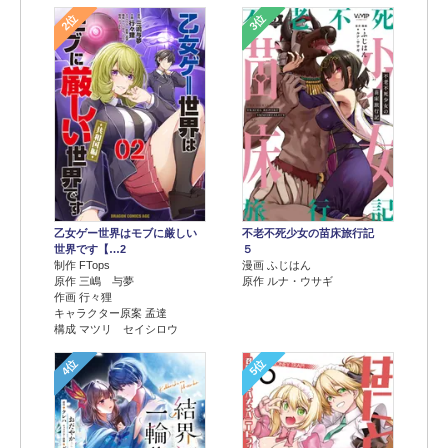
2位
3位
乙女ゲー世界はモブに厳しい
不老不死少女の苗床旅行記
世界です【…2
５
制作 FTops
漫画 ふじはん
原作 三嶋 与夢
原作 ルナ・ウサギ
作画 行々狸
キャラクター原案 孟達
構成 マツリ セイシロウ
4位
5位