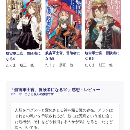
航宙軍士官、冒険者に
航宙軍士官、冒険者に
航宙軍士官、冒険者に
なる5
なる6
なる4
たくま 朋正 他
たくま 朋正 他
たくま 朋正 他
「航宙軍士官、冒険者になる10」感想・レビュー
※ユーザーによる個人の感想です
人類をバグスへと変化させる神を騙る謎の存在。アランは
それとの戦いを示唆されるが、彼には死病という差し迫っ
た危機が。それをどう解消するのかが気になるとこだけど
次へ引いてる。