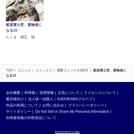
航宙軍士官、冒険者に
なる10
たくま 朋正 他
TOP
コミック
コミックス
電撃コミックスNEXT
航宙軍士官、冒険者に
なる10
会社概要
IR情報
採用情報
広告について
ライセンスについて
書店様向け
法人様一括購入
KADOKAWAグループ
作品の利用について
お問い合わせ
プライバシーポリシー
サイトポリシー
Do Not Sell or Share My Personal Information
利用者情報の外部送信について