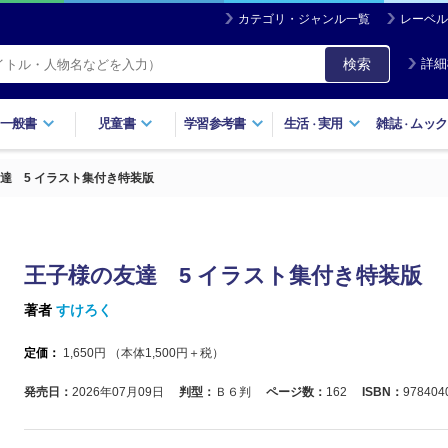
カテゴリ・ジャンル一覧
レーベル
検索
詳細
一般書
児童書
学習参考書
生活
実用
雑誌
ムック
・
・
達 5 イラスト集付き特装版
王子様の友達 5 イラスト集付き特装版
著者
すけろく
定価：
1,650
円 （本体
1,500
円＋税）
発売日：
2026年07月09日
判型：
Ｂ６判
ページ数：
162
ISBN：
978404