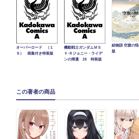
絵物語 空腹の怪
オーバーロード （１
機動戦士ガンダムＭＳ
版
９） 画集付き特装版
Ｖ‐Ｒジョニー・ライデ
ンの帰還 26 特装版
この著者の商品