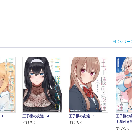
同じシリー
3
王子様の友達 4
王子様の友達 5
王子様の友
ト集付き
すけろく
すけろく
すけろく