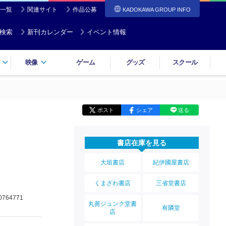
一覧
関連サイト
作品公募
KADOKAWA GROUP INFO
検索
新刊カレンダー
イベント情報
映像
ゲーム
グッズ
スクール
ポスト
シェア
送る
書店在庫を見る
大垣書店
紀伊國屋書店
くまざわ書店
三省堂書店
0764771
丸善ジュンク堂書
有隣堂
店