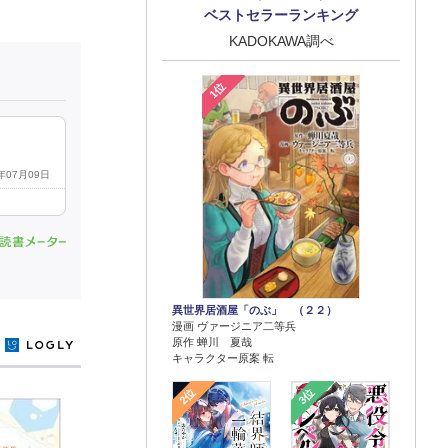
ベストセラーランキング
KADOKAWA調べ
1位
6年07月09日
異世界居酒屋「のぶ」 （２２）
漫画 ヴァージニア二等兵
原作 蝉川 夏哉
y
キャラクター原案 転
2位
3位