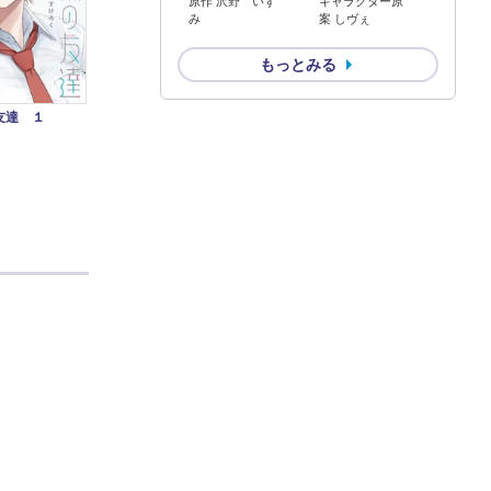
原作 沢野 いず
キャラクター原
み
案 しヴぇ
もっとみる
友達 １