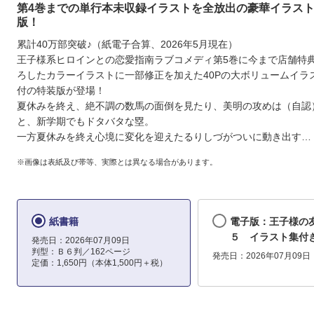
第4巻までの単行本未収録イラストを全放出の豪華イラス
版！
累計40万部突破♪（紙電子合算、2026年5月現在）
王子様系ヒロインとの恋愛指南ラブコメディ第5巻に今まで店舗特
ろしたカラーイラストに一部修正を加えた40Pの大ボリュームイラ
付の特装版が登場！
夏休みを終え、絶不調の数馬の面倒を見たり、美明の攻めは（自認
と、新学期でもドタバタな塁。
一方夏休みを終え心境に変化を迎えたるりしづがついに動き出す…
※画像は表紙及び帯等、実際とは異なる場合があります。
紙書籍
電子版：王子様
５ イラスト集付
発売日：2026年07月09日
判型：Ｂ６判／162ページ
発売日：2026年07月09日
定価：1,650円（本体1,500円＋税）