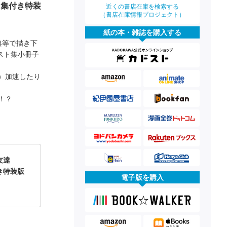
ト集付き特装
近くの書店在庫を検索する
（書店在庫情報プロジェクト）
紙の本・雑誌を購入する
典等で描き下
スト集小冊子
）加速したり
！？
の友達
き特装版
電子版を購入