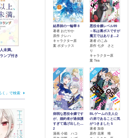
結界師の一輪華 8
悪役令嬢レベル99
著者 おだやか
～私は裏ボスですが
原作 クレハ
魔王ではありま…2
キャラクター原
著者 のこみ
案 ボダックス
原作 七夕 さと
恋人未満。
り
キャラクター原
ランプ付き
案 Tea
4位
5位
ろく」で検索
病弱な悪役令嬢です
BLゲームの主人公
が、婚約者が過保護
の弟であることに気
すぎて逃げ出した…
がつきました 5
2
著者 加奈
漫画 小箱 ハコ
原作 花果 唯