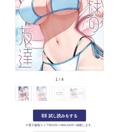
1
/
4
試し読みをする
※電子書籍ストアBOOK☆WALKERへ移動します。