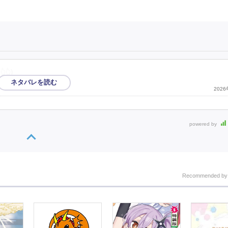
👆)
202
powered by
Recommended b