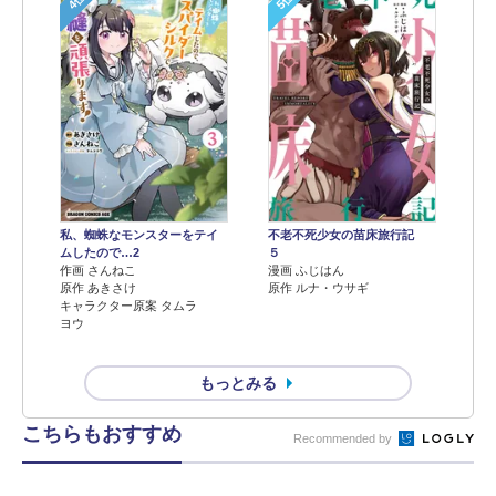
4位
5位
不老不死少女の苗床旅行記
私、蜘蛛なモンスターをテイ
５
ムしたので…2
漫画 ふじはん
作画 さんねこ
原作 ルナ・ウサギ
原作 あきさけ
キャラクター原案 タムラ
ヨウ
もっとみる
こちらもおすすめ
Recommended by