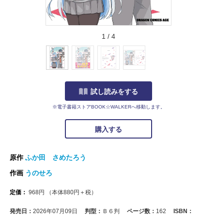
1
/
4
試し読みをする
※電子書籍ストアBOOK☆WALKERへ移動します。
購入する
原作
ふか田 さめたろう
作画
うのせろ
定価：
968
円
（本体
880
円＋税）
発売日：
2026年07月09日
判型：
Ｂ６判
ページ数：
162
ISBN：