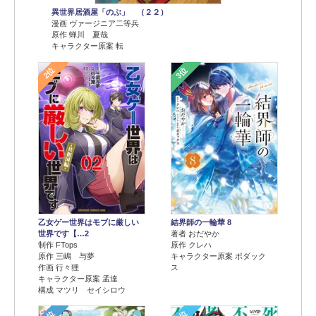
異世界居酒屋「のぶ」 （２２）
漫画 ヴァージニア二等兵
原作 蝉川 夏哉
キャラクター原案 転
2位
3位
乙女ゲー世界はモブに厳しい
結界師の一輪華 8
世界です【…2
著者 おだやか
制作 FTops
原作 クレハ
原作 三嶋 与夢
キャラクター原案 ボダック
作画 行々狸
ス
キャラクター原案 孟達
構成 マツリ セイシロウ