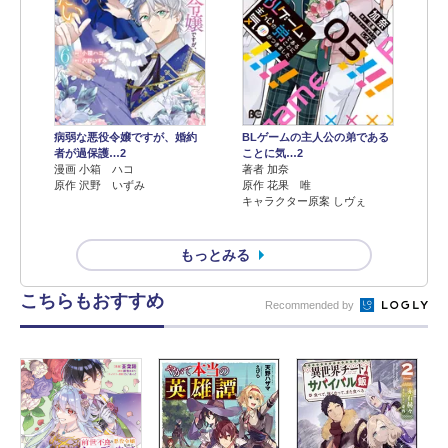
病弱な悪役令嬢ですが、婚約
BLゲームの主人公の弟である
者が過保護…2
ことに気…2
漫画 小箱 ハコ
著者 加奈
原作 沢野 いずみ
原作 花果 唯
キャラクター原案 しヴぇ
もっとみる
こちらもおすすめ
Recommended by