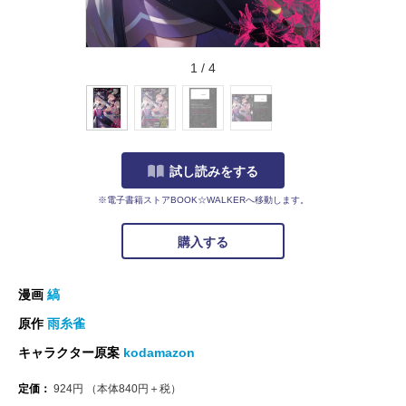
1
/
4
試し読みをする
※電子書籍ストアBOOK☆WALKERへ移動します。
購入する
漫画
縞
原作
雨糸雀
キャラクター原案
kodamazon
定価：
924
円
（本体
840
円＋税）