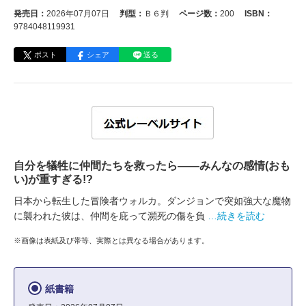
発売日：
2026年07月07日
判型：
Ｂ６判
ページ数：
200
ISBN：
9784048119931
ポスト
シェア
送る
自分を犠牲に仲間たちを救ったら――みんなの感情(おも
い)が重すぎる!?
日本から転生した冒険者ウォルカ。ダンジョンで突如強大な魔物
に襲われた彼は、仲間を庇って瀕死の傷を負
…続きを読む
※画像は表紙及び帯等、実際とは異なる場合があります。
紙書籍