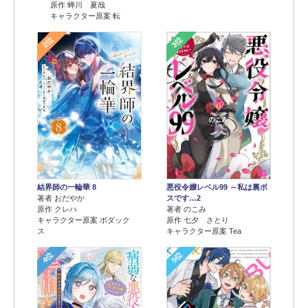
原作 蝉川 夏哉
キャラクター原案 転
2位
3位
結界師の一輪華 8
悪役令嬢レベル99 ～私は裏ボ
著者 おだやか
スです…2
原作 クレハ
著者 のこみ
キャラクター原案 ボダック
原作 七夕 さとり
ス
キャラクター原案 Tea
4位
5位