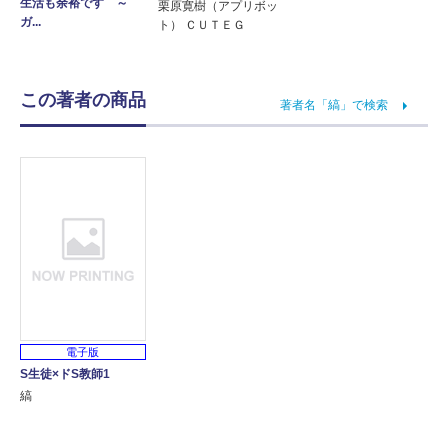
生活も余裕です ～
栗原寛樹（アプリボッ
ガ...
ト） ＣＵＴＥＧ
この著者の商品
著者名「縞」で検索
電子版
S生徒×ドS教師1
縞