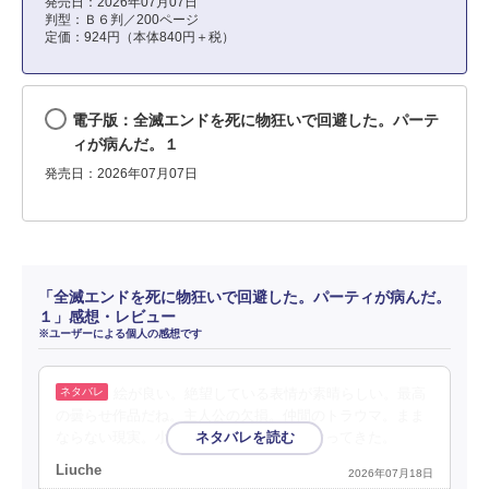
発売日：2026年07月07日
判型：Ｂ６判／200ページ
定価：924円（本体840円＋税）
電子版：全滅エンドを死に物狂いで回避した。パーテ
ィが病んだ。１
発売日：2026年07月07日
「全滅エンドを死に物狂いで回避した。パーティが病んだ。
１」感想・レビュー
※ユーザーによる個人の感想です
絵が良い。絶望している表情が素晴らしい。最高
の曇らせ作品だね。主人公の欠損。仲間のトラウマ。まま
ならない現実。小説の方を読み返したくなってきた。
Liuche
2026年07月18日