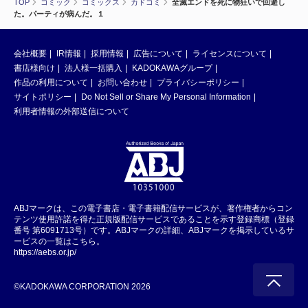
TOP
コミック
コミックス
カドコミ
全滅エンドを死に物狂いで回避し
た。パーティが病んだ。１
会社概要
IR情報
採用情報
広告について
ライセンスについて
書店様向け
法人様一括購入
KADOKAWAグループ
作品の利用について
お問い合わせ
プライバシーポリシー
サイトポリシー
Do Not Sell or Share My Personal Information
利用者情報の外部送信について
ABJマークは、この電子書店・電子書籍配信サービスが、著作権者からコン
テンツ使用許諾を得た正規版配信サービスであることを示す登録商標（登録
番号 第6091713号）です。ABJマークの詳細、ABJマークを掲示しているサ
ービスの一覧はこちら。
https://aebs.or.jp/
©KADOKAWA CORPORATION 2026