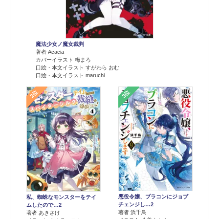
魔法少女ノ魔女裁判
著者 Acacia
カバーイラスト 梅まろ
口絵・本文イラスト すがわら おむ
口絵・本文イラスト maruchi
2位
3位
悪役令嬢、ブラコンにジョブ
私、蜘蛛なモンスターをテイ
チェンジし…2
ムしたので…2
著者 浜千鳥
著者 あきさけ