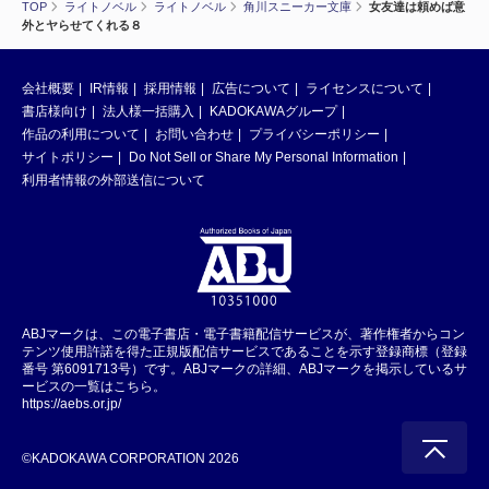
TOP
ライトノベル
ライトノベル
角川スニーカー文庫
女友達は頼めば意
外とヤらせてくれる８
会社概要
IR情報
採用情報
広告について
ライセンスについて
書店様向け
法人様一括購入
KADOKAWAグループ
作品の利用について
お問い合わせ
プライバシーポリシー
サイトポリシー
Do Not Sell or Share My Personal Information
利用者情報の外部送信について
ABJマークは、この電子書店・電子書籍配信サービスが、著作権者からコン
テンツ使用許諾を得た正規版配信サービスであることを示す登録商標（登録
番号 第6091713号）です。ABJマークの詳細、ABJマークを掲示しているサ
ービスの一覧はこちら。
https://aebs.or.jp/
©KADOKAWA CORPORATION 2026