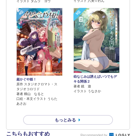
イラスト 八美☆わん
イラスト タムラ ヨウ
4位
5位
幼なじみは誘えばいつでもデ
超かぐや姫！
キる関係２
原作 スタジオクロマト・ス
著者 鏡 遊
タジオコロリド
イラスト うなさか
著者 桐山 なると
口絵・本文イラスト うらた
あさお
もっとみる
こちらもおすすめ
Recommended by