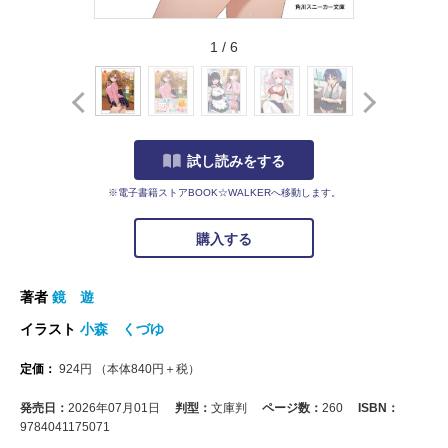
1
/
6
試し読みをする
※電子書籍ストアBOOK☆WALKERへ移動します。
購入する
著者
鏡 遊
イラスト
小森 くづゆ
定価：
924
円
（本体
840
円＋税）
発売日：
2026年07月01日
判型：
文庫判
ページ数：
260
ISBN：
9784041175071