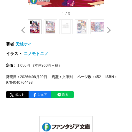
1
/
6
著者
天城ケイ
イラスト
ニノモトニノ
定価：
1,056
円
（本体
960
円＋税）
発売日：
2026年08月20日
判型：
文庫判
ページ数：
452
ISBN：
9784040764498
ポスト
シェア
送る