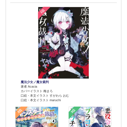
1位
魔法少女ノ魔女裁判
著者 Acacia
カバーイラスト 梅まろ
口絵・本文イラスト すがわら おむ
口絵・本文イラスト maruchi
2位
3位