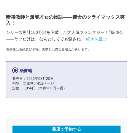
暗殺教師と無能才女の物語――運命のクライマックス突
入！
シリーズ累計150万部を突破した大人気ファンタジー!!「吸血公
――ヤツだけは、なんとしてでも斃さね
…続きを読む
※画像は表紙及び帯等、実際とは異なる場合があります。
紙書籍
発売日：2026年08月20日
判型：文庫判／452ページ
定価：1,056円（本体960円＋税）
書店で予約する