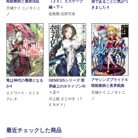
暗殺教師と運命法廷
（２５） エスケープ
弟であることに気がつ
編＜下＞
きました 4
天城ケイ ニノモトニ
ノ
佐島勤 石田可奈
アサシンズプライド６
竜は神代の導標となる
GENESISシリーズ 境
暗殺教師と夜界航路
か4
界線上のホライゾンXI
＜上＞
天城ケイ ニノモトニ
エドワード・スミス
ノ
クレタ
川上稔 さとやす（Ｔ
ＥＮＫＹ）
最近チェックした商品