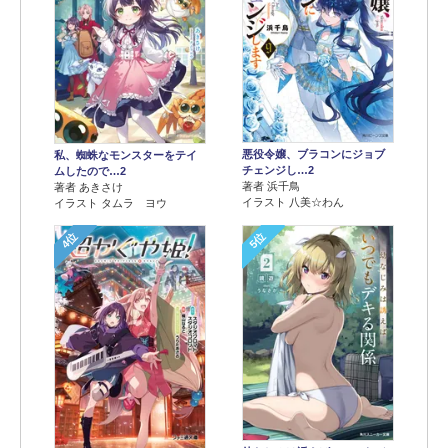
悪役令嬢、ブラコンにジョブ
私、蜘蛛なモンスターをテイ
チェンジし…2
ムしたので…2
著者 浜千鳥
著者 あきさけ
イラスト 八美☆わん
イラスト タムラ ヨウ
4位
5位