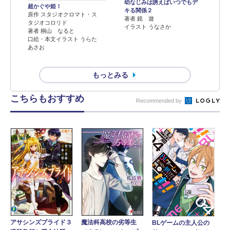
幼なじみは誘えばいつでもデ
超かぐや姫！
キる関係２
原作 スタジオクロマト・ス
著者 鏡 遊
タジオコロリド
イラスト うなさか
著者 桐山 なると
口絵・本文イラスト うらた
あさお
もっとみる
こちらもおすすめ
Recommended by
アサシンズプライド３
魔法科高校の劣等生
BLゲームの主人公の