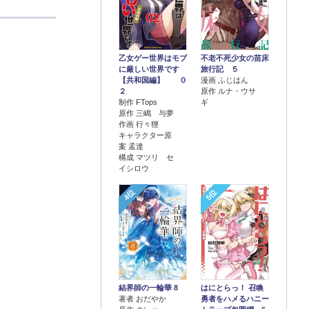
乙女ゲー世界はモブ
不老不死少女の苗床
に厳しい世界です
旅行記 ５
【共和国編】 ０
漫画 ふじはん
２
原作 ルナ・ウサ
制作 FTops
ギ
原作 三嶋 与夢
作画 行々狸
キャラクター原
案 孟達
構成 マツリ セ
イシロウ
4位
5位
結界師の一輪華 8
はにとらっ！ 召喚
著者 おだやか
勇者をハメるハニー