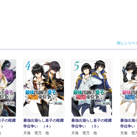
同じシリー
皇子の暗躍
最強出涸らし皇子の暗躍
最強出涸らし皇子の暗躍
最強出涸
３）
帝位争い （４）
帝位争い （５）
帝位争い
他
天海 雪乃 他
天海 雪乃 他
天海 雪