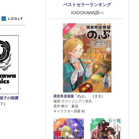
ベストセラーランキング
KADOKAWA調べ
y
1位
異世界居酒屋「のぶ」 （２２）
皇子の暗躍
漫画 ヴァージニア二等兵
７）
原作 蝉川 夏哉
キャラクター原案 転
2位
3位