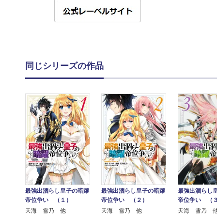
同じシリーズの作品
最強出涸らし皇子の暗躍
最強出涸らし皇子の暗躍
最強出涸らし
帝位争い （１）
帝位争い （２）
帝位争い （
天海 雪乃 他
天海 雪乃 他
天海 雪乃 