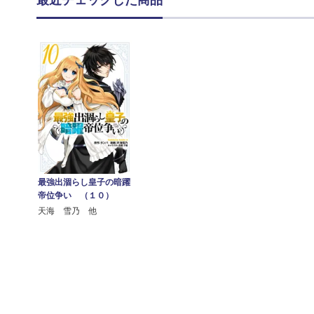
最近チェックした商品
最強出涸らし皇子の暗躍
帝位争い （１０）
天海 雪乃 他