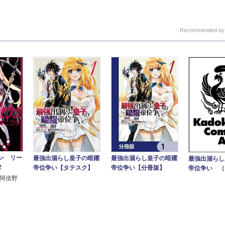
Recommended b
ン リー
最強出涸らし皇子の暗躍
最強出涸らし皇子の暗躍
最強出涸らし
2
帝位争い【タテスク】
帝位争い【分冊版】
帝位争い （
 阿倍野