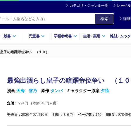
カテゴリ・ジャンル一覧
レーベル
検索
詳細
一般書
児童書
学習参考書
生活
実用
雑誌
ムック
・
・
皇子の暗躍帝位争い （１０）
最強出涸らし皇子の暗躍帝位争い （１０
漫画
天海 雪乃
原作
タンバ
キャラクター原案
夕薙
定価：
924
円 （本体
840
円＋税）
発売日：
2026年07月10日
判型：
Ｂ６判
ページ数：
146
ISBN：
978404