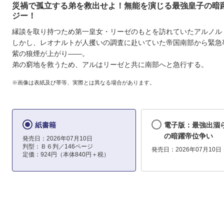
災禍で孤立する弟を救出せよ！無能を演じる最強皇子の暗
ジー！
縁談を取り持つため第一皇女・リーゼのもとを訪れていたアルノル
しかし、レオナルトが人攫いの調査に赴いていた帝国南部から緊急
紫の狼煙が上がり――。
弟の窮地を救うため、アルはリーゼと共に南部へと急行する。
※画像は表紙及び帯等、実際とは異なる場合があります。
紙書籍
電子版：最強出涸
の暗躍帝位争い 
発売日：2026年07月10日
判型：Ｂ６判／146ページ
発売日：2026年07月10日
定価：924円（本体840円＋税）