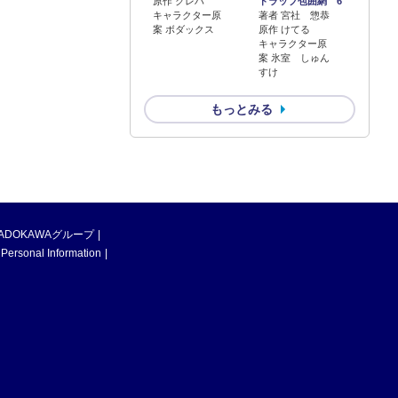
原作 クレハ
トラップ包囲網 6
キャラクター原
著者 宮社 惣恭
案 ボダックス
原作 けてる
キャラクター原
案 氷室 しゅん
すけ
もっとみる
ADOKAWAグループ
 Personal Information