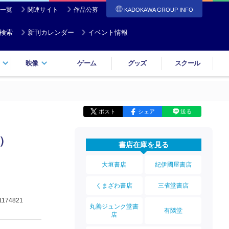
一覧
関連サイト
作品公募
KADOKAWA GROUP INFO
検索
新刊カレンダー
イベント情報
映像
ゲーム
グッズ
スクール
ポスト
シェア
送る
）
書店在庫を見る
大垣書店
紀伊國屋書店
くまざわ書店
三省堂書店
1174821
丸善ジュンク堂書
有隣堂
店