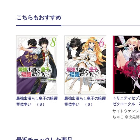
こちらもおすすめ
トリニティセブ
最強出涸らし皇子の暗躍
最強出涸らし皇子の暗躍
ゼクロニクル 
帝位争い （８）
帝位争い （６）
サイトウケンジ
ちゃこ 奈央晃徳