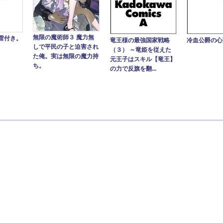
無限の魔術師３ 魔力無
雷付き。
竜王様の最強国家戦略
冷血公爵の心
しで平民の子と迫害され
（３） ～竜姫を従えた
た俺。実は無限の魔力持
元王子はスキル【竜王】
ち。
の力で反旗を翻...