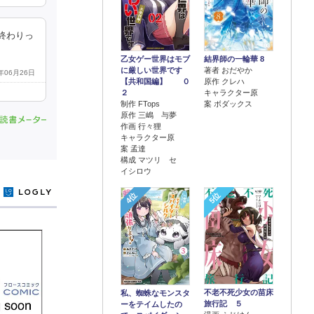
終わりっ
乙女ゲー世界はモブ
結界師の一輪華 8
に厳しい世界です
著者 おだやか
6年06月26日
【共和国編】 ０
原作 クレハ
２
キャラクター原
制作 FTops
案 ボダックス
原作 三嶋 与夢
作画 行々狸
キャラクター原
案 孟達
構成 マツリ セ
イシロウ
y
4位
5位
不老不死少女の苗床
私、蜘蛛なモンスタ
旅行記 ５
ーをテイムしたの