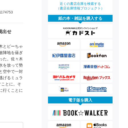
近くの書店在庫を検索する
（書店在庫情報プロジェクト）
1174753
紙の本・雑誌を購入する
脱出せ
木とピーちゃ
敵陣地を薙ぎ
った。佐々木
水を放って勢
と空中で一対
逃げるミュラ
すことに。そ
に行くことに
電子版を購入