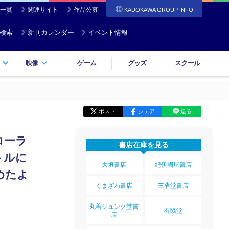
一覧
関連サイト
作品公募
KADOKAWA GROUP INFO
検索
新刊カレンダー
イベント情報
映像
ゲーム
グッズ
スクール
ポスト
シェア
送る
ローラ
書店在庫を見る
トルに
大垣書店
紀伊國屋書店
めたよ
くまざわ書店
三省堂書店
丸善ジュンク堂書
有隣堂
店