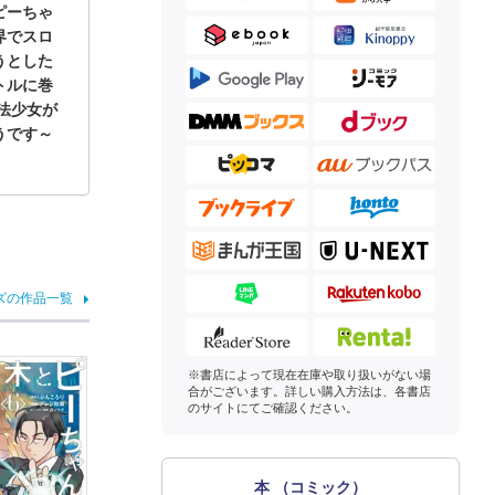
ピーちゃ
界でスロ
うとした
トルに巻
法少女が
うです～
ズの作品一覧
※書店によって現在在庫や取り扱いがない場
合がございます。詳しい購入方法は、各書店
のサイトにてご確認ください。
本 （コミック）