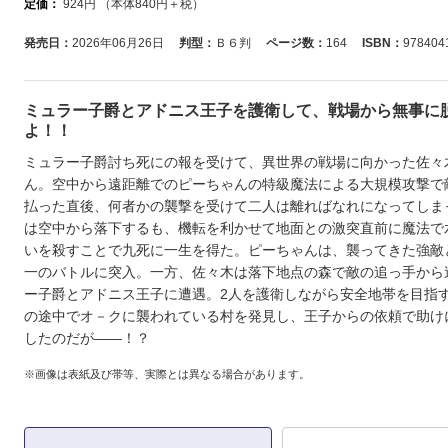
定価：
924
円 （本体
840
円＋税）
発売日：
2026年06月26日
判型：
Ｂ６判
ページ数：
164
ISBN：
978404
ミュラー子爵とアドニス王子を護衛して、戦場から無事に
よ！！
ミュラー子爵討ち死にの報を受けて、異世界の戦場に向かった佐々
ん。空中から遠距離でのピーちゃんの特級魔法による大規模攻撃で
払った直後、何者かの襲撃を受けて二人は離ればなれになってしま
は空中から落下するも、機転を利かせて地面との激突直前に魔法で
いを殺すことで九死に一生を得た。ピーちゃんは、襲ってきた強敵
一のバトルに突入。一方、佐々木は落下地点の森で敵の追っ手から
ー子爵とアドニス王子に遭遇。2人を護衛しながら安全地帯を目指
の途中でオ－クに襲われている村を発見し、王子からの依頼で助け
したのだが――！？
※画像は表紙及び帯等、実際とは異なる場合があります。