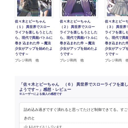
佐々木とピーちゃん
佐々木とピーちゃん
佐々木とピー
（１） 異世界でスロー
（２） 異世界でスロー
（３） 異世界
ライフを楽しもうとした
ライフを楽しもうとした
ライフを楽し
ら、現代で異能バトルに
ら、現代で異能バトルに
ら、現代で異
巻き 込まれた件 ～魔法
巻き込まれた件 ～魔法
巻き込まれた件
少女がアップを始めたよ
少女がアップを始めたよ
少女がアップ
うです～
うです～
うです～
プレジ和尚 他
プレジ和尚 他
プレジ和尚 
「佐々木とピーちゃん （６） 異世界でスローライフを楽
ようです～」感想・レビュー
※ユーザーによる個人の感想です
詰め込み過ぎですぐ潰れると思ってたけど制御できてる。すご
きのと
1
人がナイス！しています