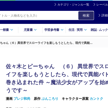
カテゴリ・ジャンル一覧
レーベル
検索
詳細
一般書
児童書
学習参考書
生活
実用
雑誌
ムック
・
・
ちゃん（６）異世界でスローライフを楽しもうとしたら、現代で異能…
佐々木とピーちゃん （６） 異世界でス
イフを楽しもうとしたら、現代で異能バ
巻き込まれた件 ～魔法少女がアップを始
うです～
漫画
プレジ和尚
原作
ぶんころり
キャラクター原案
カントク