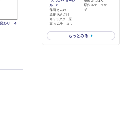
漫画 ふじはん
で、スパイダーシ
原作 ルナ・ウサ
ル…2
ギ
作画 さんねこ
原作 あきさけ
キャラクター原
変わり ４
案 タムラ ヨウ
もっとみる