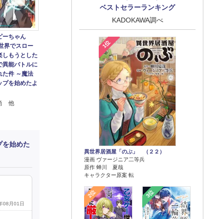
ベストセラーランキング
KADOKAWA調べ
ピーちゃん
1位
異世界でスロー
楽しもうとした
で異能バトルに
れた件 ～魔法
ップを始めたよ
尚 他
プを始めた
異世界居酒屋「のぶ」 （２２）
漫画 ヴァージニア二等兵
原作 蝉川 夏哉
キャラクター原案 転
2位
3位
6年08月01日