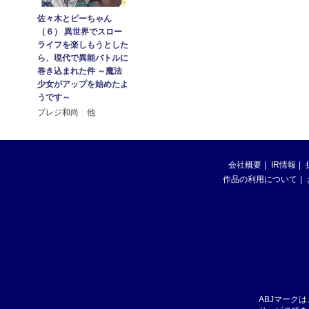
佐々木とピーちゃん
（６） 異世界でスロー
ライフを楽しもうとした
ら、現代で異能バトルに
巻き込まれた件 ～魔法
少女がアップを始めたよ
うです～
プレジ和尚 他
会社概要
IR情報
作品の利用について
ABJマーク