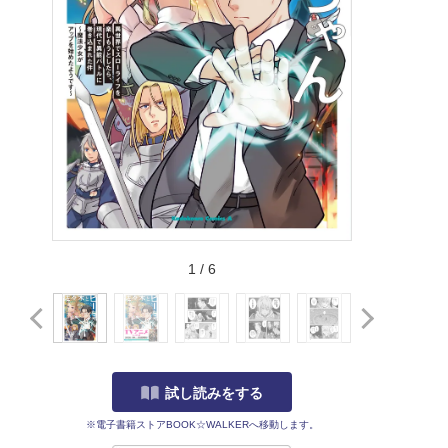
1
/
6
試し読みをする
※電子書籍ストアBOOK☆WALKERへ移動します。