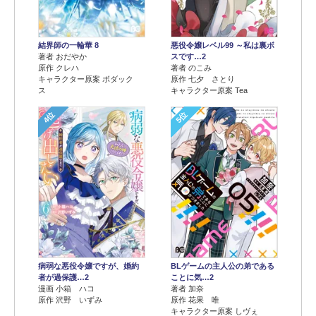
結界師の一輪華 8
悪役令嬢レベル99 ～私は裏ボ
著者 おだやか
スです…2
原作 クレハ
著者 のこみ
キャラクター原案 ボダック
原作 七夕 さとり
ス
キャラクター原案 Tea
4位
5位
病弱な悪役令嬢ですが、婚約
BLゲームの主人公の弟である
者が過保護…2
ことに気…2
漫画 小箱 ハコ
著者 加奈
原作 沢野 いずみ
原作 花果 唯
キャラクター原案 しヴぇ