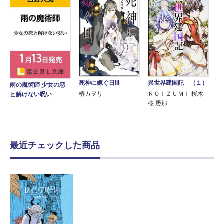
異世界建国記 （１）
死神に嫁ぐ日III
雨の魔術師 少女の恋
ＫＯＩＺＵＭＩ 桜木
椿カヲリ
と解けない呪い
桜 屡那
最近チェックした商品