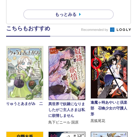
もっとみる
こちらもおすすめ
Recommended by
逢魔ヶ時あやいと倶楽
りゅうとあまがみ 二
異世界で奴隷になりま
部 召喚少女の守護人
したがご主人さまは私
形
に欲情しません
黒狐尾花
鳥下ビニール 国原