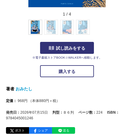
1
/
4
試し読みをする
※電子書籍ストアBOOK☆WALKERへ移動します。
購入する
著者
おみたし
定価：
968
円
（本体
880
円＋税）
発売日：
2026年07月15日
判型：
Ｂ６判
ページ数：
224
ISBN：
9784045001246
ポスト
シェア
送る