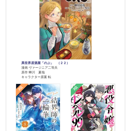
異世界居酒屋「のぶ」 （２２）
漫画 ヴァージニア二等兵
原作 蝉川 夏哉
キャラクター原案 転
2位
3位