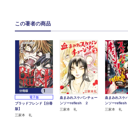
この著者の商品
電子版
血まみれスケバンチェー
血まみれスケ
ンソーreflesh ２
ンソーrefles
ブラッドフレンド【分冊
版】
三家本 礼
三家本 礼
三家本 礼