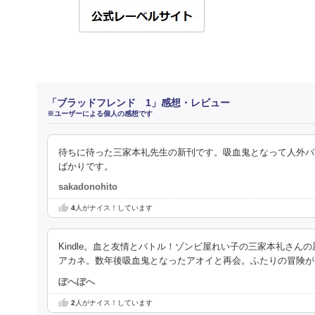
「ブラッドフレンド 1」感想・レビュー
※ユーザーによる個人の感想です
待ちに待った三家本礼先生の新刊です。吸血鬼となって人外バ
ばかりです。
sakadonohito
4
人がナイス！しています
Kindle。血と友情とバトル！ゾンビ屋れい子の三家本礼さ
アカネ。数年後吸血鬼となったアオイと再会。ふたりの冒険が
ぽへぽへ
2
人がナイス！しています