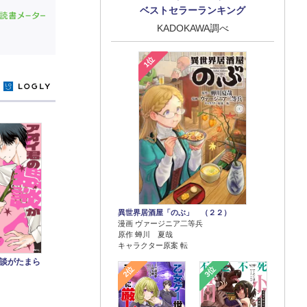
ベストセラーランキング
KADOKAWA調べ
1位
y
異世界居酒屋「のぶ」 （２２）
漫画 ヴァージニア二等兵
原作 蝉川 夏哉
キャラクター原案 転
談がたまら
2位
3位