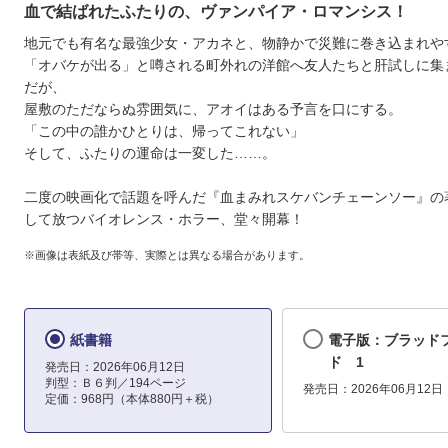
血で結ばれたふたりの、ヴァンパイア・ロマンシス！
地元でも有名な最強少女・アカネと、物静かで災難に巻き込まれや
「オバケが出る」と噂される町外れの洋館へ友人たちと肝試しに集
だが、
屋敷のただならぬ雰囲気に、アオイはある予言を口にする。
「この中の誰かひとりは、帰ってこれない」
そして、ふたりの運命は一変した……。
二度の映画化で話題を呼んだ『血まみれスケバンチェーンソー』の
して放つバイオレンス・ホラー、堂々開幕！
※画像は表紙及び帯等、実際とは異なる場合があります。
紙書籍
電子版：ブラッド
ド 1
発売日：2026年06月12日
判型：Ｂ６判／194ページ
発売日：2026年06月12日
定価：968円（本体880円＋税）