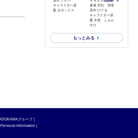
原作 クレハ
トラップ包囲網 6
キャラクター原
著者 宮社 惣恭
案 ボダックス
原作 けてる
キャラクター原
案 氷室 しゅん
すけ
もっとみる
ADOKAWAグループ
 Personal Information