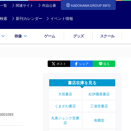
一覧
関連サイト
作品公募
KADOKAWA GROUP INFO
検索
新刊カレンダー
イベント情報
映像
ゲーム
グッズ
スクール
ポスト
シェア
送る
書店在庫を見る
大垣書店
紀伊國屋書店
くまざわ書店
三省堂書店
5001093
丸善ジュンク堂書
有隣堂
店