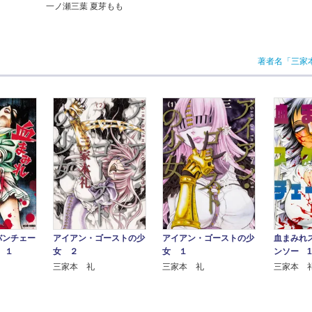
一ノ瀬三葉 夏芽もも
著者名「三家
バンチェー
アイアン・ゴーストの少
アイアン・ゴーストの少
血まみれ
h １
女 ２
女 １
ンソー 1
三家本 礼
三家本 礼
三家本 