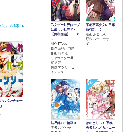
乙女ゲー世界はモブ
不老不死少女の苗床
本礼」で検索
に厳しい世界です
旅行記 ５
【共和国編】 ０
漫画 ふじはん
２
原作 ルナ・ウサ
制作 FTops
ギ
原作 三嶋 与夢
作画 行々狸
キャラクター原
案 孟達
構成 マツリ セ
イシロウ
4位
5位
スケバンチェー
3
礼
結界師の一輪華 8
はにとらっ！ 召喚
著者 おだやか
勇者をハメるハニー