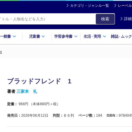
カテゴリ・ジャンル一覧
レーベル
検索
詳細
一般書
児童書
学習参考書
生活
実用
雑誌
ムック
・
・
1
ブラッドフレンド 1
著者
三家本 礼
定価：
968
円 （本体
880
円＋税）
発売日：
2026年06月12日
判型：
Ｂ６判
ページ数：
194
ISBN：
978404