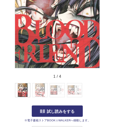
1
/
4
試し読みをする
※電子書籍ストアBOOK☆WALKERへ移動します。