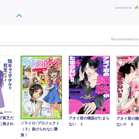
powered by
Recommended b
で貧乏だ
アオイ君の猥談がたまら
アオイ君の猥
ソライロ♪プロジェクト
に推され
ない １
ない!! ３
（３）負けられない勝
負！