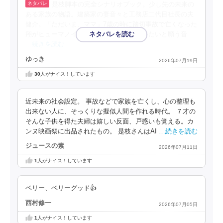
是枝脚本の完全シナリオブック。少し先の未来の
ある家族の物語。建築家の妻音々と工務店二代目社長の夫
健介。「ただいま、ママ」7歳の時に踏切事故で亡くなった
翔がヒューマノイドとして復活。一緒にいたいと願う音
…続きを読む
ゆっき
2026年07月19日
30
人がナイス！しています
近未来の社会設定。 事故などで家族を亡くし、心の整理も
出来ない人に、そっくりな擬似人間を作れる時代。 ７才の
そんな子供を得た夫婦は嬉しい反面、戸惑いも覚える。カ
ンヌ映画祭に出品されたもの。 是枝さんはAI
…続きを読む
ジュースの素
2026年07月11日
1
人がナイス！しています
ベリー、ベリーグッド👍
西村修一
2026年07月05日
1
人がナイス！しています