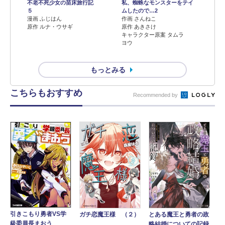
不老不死少女の苗床旅行記
私、蜘蛛なモンスターをテイ
５
ムしたので…2
漫画 ふじはん
作画 さんねこ
原作 ルナ・ウサギ
原作 あきさけ
キャラクター原案 タムラ
ヨウ
もっとみる
こちらもおすすめ
Recommended by
引きこもり勇者VS学
ガチ恋魔王様 （２）
とある魔王と勇者の政
級委員長まおう
略結婚についての記録