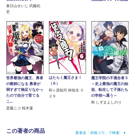
春日山せいじ 武藤此
史
はたらく魔王さま！
世界最強の魔王、勇者
魔王学院の不適合者３
（６）
の教師になる 勇者が
～史上最強の魔王の始
弱すぎて物足りなかっ
祖、転生して子孫たち
和ヶ原聡司 柊暁生 ０
たので自分で育てる
の学校へ通う～
２９
こ...
秋 しずまよしのり
斎藤ニコ 桜木蓮
この著者の商品
著者名「赤槻コウ」で検索