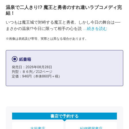
温泉で二人きり!? 魔王と勇者のすれ違いラブコメディ完
結！
いつもは魔王城で対峙する魔王と勇者。しかし今日の舞台は──
まさかの温泉!?今日に限って相手の心を読
…続きを読む
※画像は表紙及び帯等、実際とは異なる場合があります。
紙書籍
発売日：2026年08月28日
判型：Ｂ６判／212ページ
定価：946円（本体860円＋税）
書店で予約する
大垣書店
紀伊國屋書店