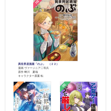
1位
異世界居酒屋「のぶ」 （２２）
漫画 ヴァージニア二等兵
原作 蝉川 夏哉
キャラクター原案 転
2位
3位