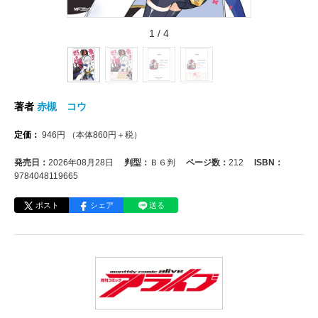
1
/
4
著者
赤槻 コウ
定価：
946
円
（本体
860
円＋税）
発売日：
2026年08月28日
判型：
Ｂ６判
ページ数：
212
ISBN：
9784048119665
ポスト
シェア
送る