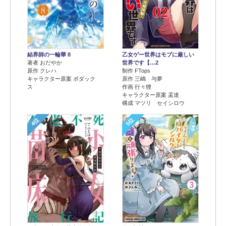
結界師の一輪華 8
乙女ゲー世界はモブに厳しい
著者 おだやか
世界です【…2
原作 クレハ
制作 FTops
キャラクター原案 ボダック
原作 三嶋 与夢
ス
作画 行々狸
キャラクター原案 孟達
構成 マツリ セイシロウ
4位
5位