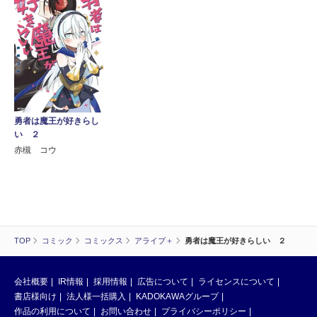
勇者は魔王が好きらし
い ２
赤槻 コウ
TOP
コミック
コミックス
アライブ＋
勇者は魔王が好きらしい ２
会社概要
IR情報
採用情報
広告について
ライセンスについて
書店様向け
法人様一括購入
KADOKAWAグループ
作品の利用について
お問い合わせ
プライバシーポリシー