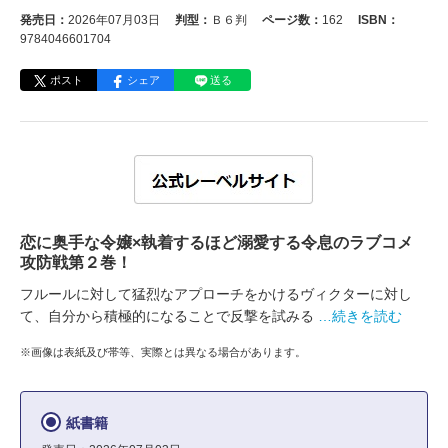
発売日：
2026年07月03日
判型：
Ｂ６判
ページ数：
162
ISBN：
9784046601704
ポスト
シェア
送る
恋に奥手な令嬢×執着するほど溺愛する令息のラブコメ
攻防戦第２巻！
フルールに対して猛烈なアプローチをかけるヴィクターに対し
て、自分から積極的になることで反撃を試みる
…続きを読む
※画像は表紙及び帯等、実際とは異なる場合があります。
紙書籍