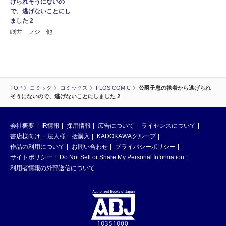
げられそうにないの
で、逃げないことにし
ました 2
眠井 フジ 他
TOP
コミック
コミックス
FLOS COMIC
公爵子息の執着から逃げられ
そうにないので、逃げないことにしました 2
会社概要
IR情報
採用情報
広告について
ライセンスについて
書店様向け
法人様一括購入
KADOKAWAグループ
作品の利用について
お問い合わせ
プライバシーポリシー
サイトポリシー
Do Not Sell or Share My Personal Information
利用者情報の外部送信について