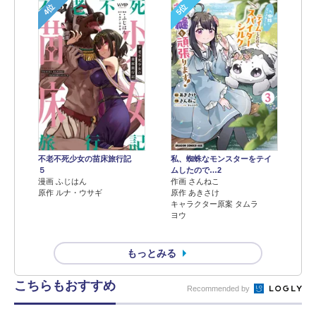
4位
5位
不老不死少女の苗床旅行記
私、蜘蛛なモンスターをテイ
５
ムしたので…2
漫画 ふじはん
作画 さんねこ
原作 ルナ・ウサギ
原作 あきさけ
キャラクター原案 タムラ
ヨウ
もっとみる
こちらもおすすめ
Recommended by