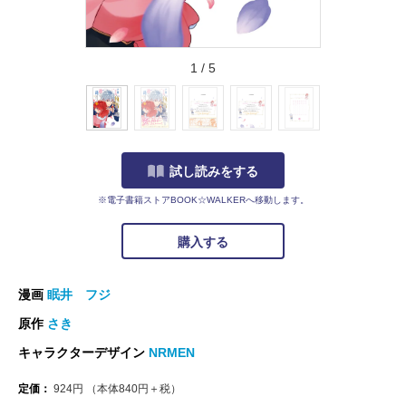
1
/
5
試し読みをする
※電子書籍ストアBOOK☆WALKERへ移動します。
購入する
漫画
眠井 フジ
原作
さき
キャラクターデザイン
NRMEN
定価：
924
円
（本体
840
円＋税）