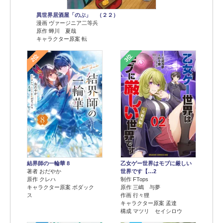
異世界居酒屋「のぶ」 （２２）
漫画 ヴァージニア二等兵
原作 蝉川 夏哉
キャラクター原案 転
2位
3位
結界師の一輪華 8
乙女ゲー世界はモブに厳しい
著者 おだやか
世界です【…2
原作 クレハ
制作 FTops
キャラクター原案 ボダック
原作 三嶋 与夢
ス
作画 行々狸
キャラクター原案 孟達
構成 マツリ セイシロウ