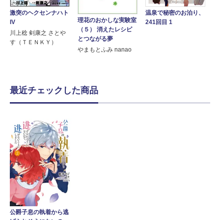
激突のヘクセンナハト
温泉で秘密のお泊り、
理花のおかしな実験室
IV
241回目 1
（５） 消えたレシピ
川上稔 剣康之 さとや
とつながる夢
す（ＴＥＮＫＹ）
やまもとふみ nanao
最近チェックした商品
公爵子息の執着から逃