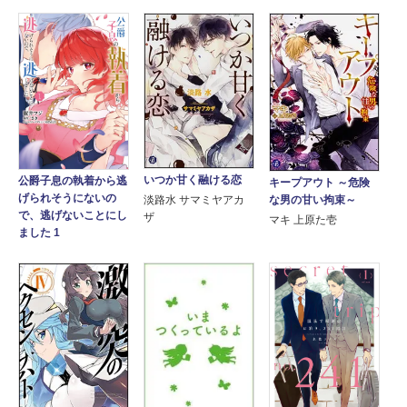
いつか甘く融ける恋
公爵子息の執着から逃
キープアウト ～危険
げられそうにないの
な男の甘い拘束～
淡路水 サマミヤアカ
で、逃げないことにし
ザ
マキ 上原た壱
ました 1