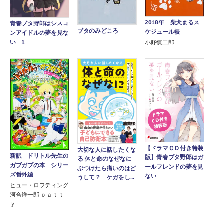
2018年 柴犬まるス
青春ブタ野郎はシスコ
ブタのみどころ
ケジュール帳
ンアイドルの夢を見な
い 1
小野慎二郎
【ドラマＣＤ付き特装
大切な人に話したくな
新訳 ドリトル先生の
版】青春ブタ野郎はガ
る 体と命のなぜなに
ガブガブの本 シリー
ールフレンドの夢を見
ぶつけたら痛いのはど
ズ番外編
ない
うして？ ケガをし...
ヒュー・ロフティング
河合祥一郎 ｐａｔｔ
ｙ