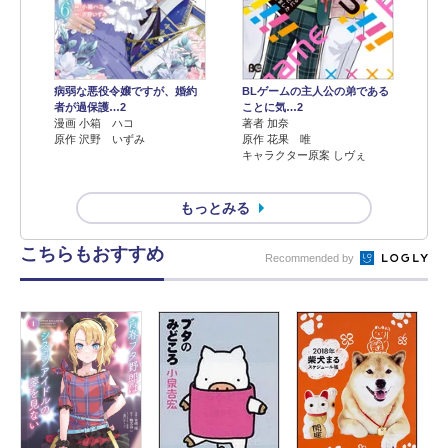
病弱な悪役令嬢ですが、婚約
BLゲームの主人公の弟である
者が過保護…2
ことに気…2
漫画 小箱 ハコ
著者 加奈
原作 沢野 いずみ
原作 花果 唯
キャラクター原案 しヴぇ
もっとみる
こちらもおすすめ
Recommended by