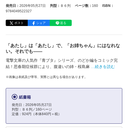
発売日：
2026年05月27日
判型：
Ｂ６判
ページ数：
160
ISBN：
9784049522327
ポスト
シェア
送る
「あたし」は「あたし」で、「お姉ちゃん」にはなれな
い。それでも――
電撃文庫の人気作『青ブタ』シリーズ、のどか編をコミック完
結！思春期症候群により、腹違いの姉・桜島麻
…続きを読む
※画像は表紙及び帯等、実際とは異なる場合があります。
紙書籍
発売日：2026年05月27日
判型：Ｂ６判／160ページ
定価：924円（本体840円＋税）