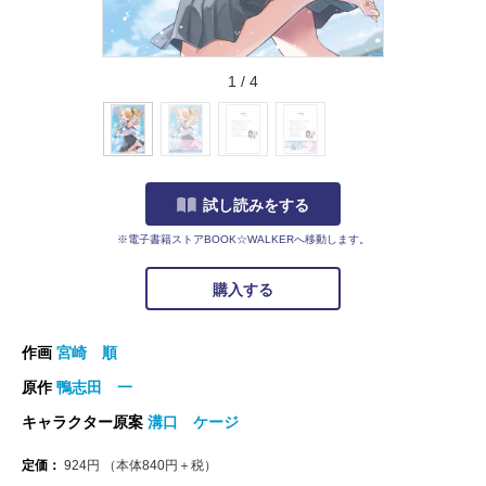
1
/
4
試し読みをする
※電子書籍ストアBOOK☆WALKERへ移動します。
購入する
作画
宮崎 順
原作
鴨志田 一
キャラクター原案
溝口 ケージ
定価：
924
円
（本体
840
円＋税）