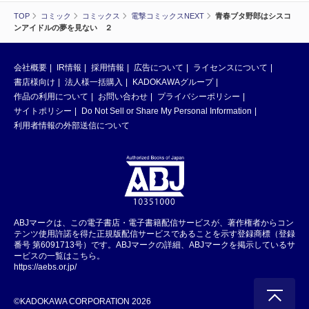
TOP
コミック
コミックス
電撃コミックスNEXT
青春ブタ野郎はシスコ
ンアイドルの夢を見ない ２
会社概要
IR情報
採用情報
広告について
ライセンスについて
書店様向け
法人様一括購入
KADOKAWAグループ
作品の利用について
お問い合わせ
プライバシーポリシー
サイトポリシー
Do Not Sell or Share My Personal Information
利用者情報の外部送信について
ABJマークは、この電子書店・電子書籍配信サービスが、著作権者からコン
テンツ使用許諾を得た正規版配信サービスであることを示す登録商標（登録
番号 第6091713号）です。ABJマークの詳細、ABJマークを掲示しているサ
ービスの一覧はこちら。
https://aebs.or.jp/
©KADOKAWA CORPORATION 2026