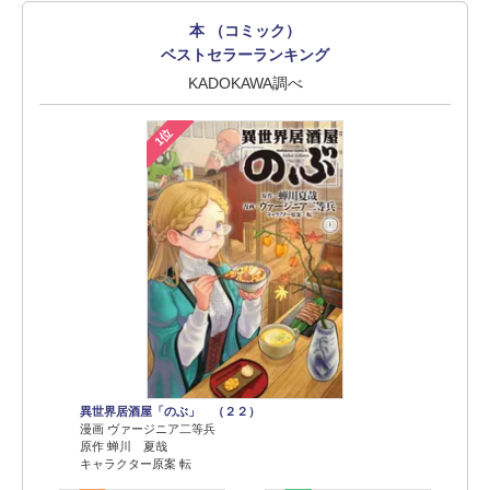
本 （コミック）
ベストセラーランキング
KADOKAWA調べ
1位
異世界居酒屋「のぶ」 （２２）
漫画 ヴァージニア二等兵
原作 蝉川 夏哉
キャラクター原案 転