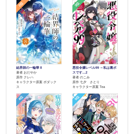
2位
3位
結界師の一輪華 8
悪役令嬢レベル99 ～私は裏ボ
著者 おだやか
スです…2
原作 クレハ
著者 のこみ
キャラクター原案 ボダック
原作 七夕 さとり
ス
キャラクター原案 Tea
4位
5位