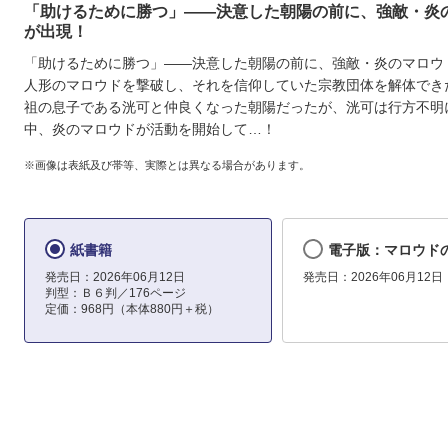
「助けるために勝つ」――決意した朝陽の前に、強敵・炎
が出現！
「助けるために勝つ」――決意した朝陽の前に、強敵・炎のマロウ
人形のマロウドを撃破し、それを信仰していた宗教団体を解体でき
祖の息子である洸可と仲良くなった朝陽だったが、洸可は行方不明
中、炎のマロウドが活動を開始して…！
※画像は表紙及び帯等、実際とは異なる場合があります。
紙書籍
電子版：マロウド
発売日：2026年06月12日
発売日：2026年06月12日
判型：Ｂ６判／176ページ
定価：968円（本体880円＋税）