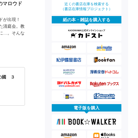
のマロウド
近くの書店在庫を検索する
（書店在庫情報プロジェクト）
ドが出現！
紙の本・雑誌を購入する
た清庭会。教
に…。そんな
の國 ３
電子版を購入