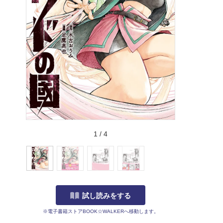
1
/
4
試し読みをする
※電子書籍ストアBOOK☆WALKERへ移動します。