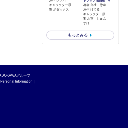
原作 クレハ
トラップ包囲網 6
キャラクター原
著者 宮社 惣恭
案 ボダックス
原作 けてる
キャラクター原
案 氷室 しゅん
すけ
もっとみる
ADOKAWAグループ
 Personal Information