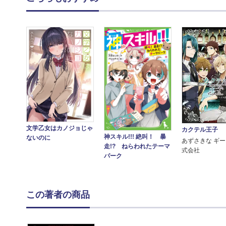
文学乙女はカノジョじゃ
カクテル王子
神スキル!!! 絶叫！ 暴
ないのに
あずさきな ギ
走!? ねらわれたテーマ
式会社
パーク
この著者の商品