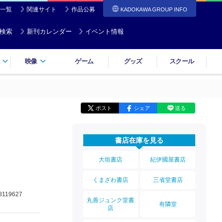
一覧
関連サイト
作品公募
KADOKAWA GROUP INFO
検索
新刊カレンダー
イベント情報
映像
ゲーム
グッズ
スクール
ポスト
シェア
送る
書店在庫を見る
大垣書店
紀伊國屋書店
くまざわ書店
三省堂書店
8119627
丸善ジュンク堂書
有隣堂
店