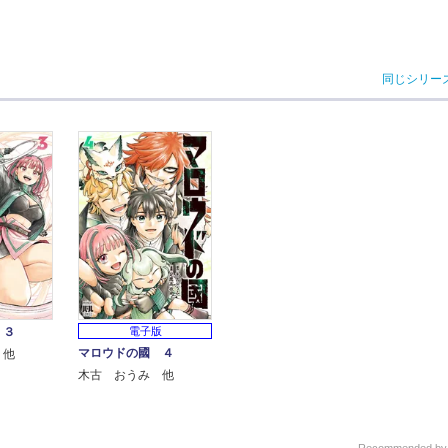
同じシリー
 ３
電子版
マロウドの國 ４
 他
木古 おうみ 他