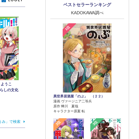
y
ベストセラーランキング
KADOKAWA調べ
1位
７ ようこ
らしの文化
異世界居酒屋「のぶ」 （２２）
漫画 ヴァージニア二等兵
原作 蝉川 夏哉
キャラクター原案 転
うみ」で検索
2位
3位