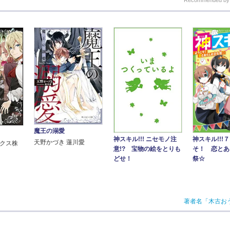
Recommended b
魔王の溺愛
神スキル!!!
神スキル!!! ニセモノ注
天野かづき 蓮川愛
ークス株
そ！ 恋とあ
意!? 宝物の絵をとりも
祭☆
どせ！
著者名「木古お