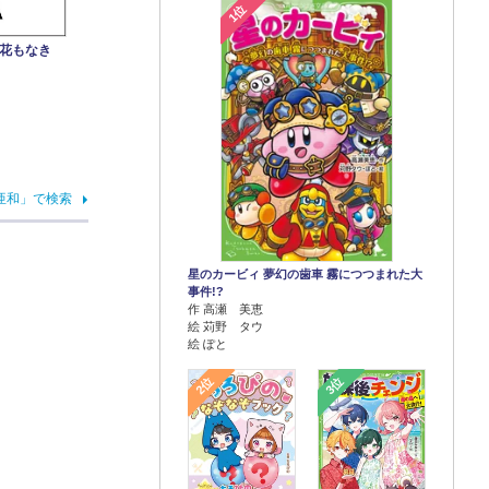
1位
み花もなき
亜和」で検索
星のカービィ 夢幻の歯車 霧につつまれた大
事件!?
作 高瀬 美恵
絵 苅野 タウ
絵 ぽと
2位
3位