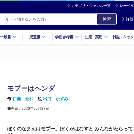
カテゴリ・ジャンル一覧
レーベル
検索
詳細
一般書
児童書
学習参考書
生活
実用
雑誌
ムック
・
・
モプーはヘンダ
作
伊藤 亜和
絵
出口 かずみ
発売日：
2026年05月27日
ぼくのなまえはモプー。ぼくがはなすと みんながわらって