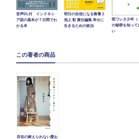
音声DL付 インドネシ
明日の自信になる教養２
呪ワレタ少年（
ア語の基本が７日間でわ
池上 彰 責任編集 幸せに
の秘密を知って
かる本
生きるための政治
い
この著者の商品
存在の耐えられない愛お