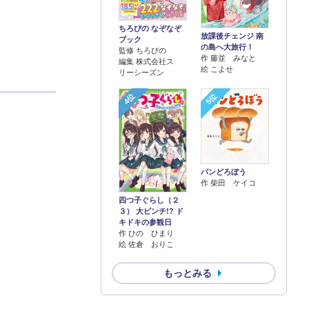
ちろぴの なぞなぞ
放課後チェンジ 南
ブック
の島へ大旅行！
監修 ちろぴの
作 藤並 みなと
編集 株式会社ス
絵 こよせ
リーシーズン
4位
5位
パンどろぼう
作 柴田 ケイコ
四つ子ぐらし（２
３） 大ピンチ!? ド
キドキの参観日
作 ひの ひまり
絵 佐倉 おりこ
もっとみる