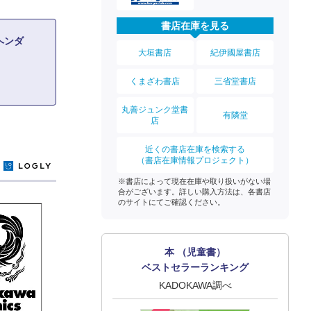
書店在庫を見る
ヘンダ
大垣書店
紀伊國屋書店
くまざわ書店
三省堂書店
丸善ジュンク堂書
有隣堂
店
近くの書店在庫を検索する
（書店在庫情報プロジェクト）
y
※書店によって現在在庫や取り扱いがない場
合がございます。詳しい購入方法は、各書店
のサイトにてご確認ください。
本 （児童書）
ベストセラーランキング
KADOKAWA調べ