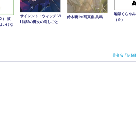
地獄くらや
サイレント・ウィッチ VI
鈴木曉1st写真集 共鳴
２） 彼
（９）
I 沈黙の魔女の隠しごと
はいけな
著者名「伊藤