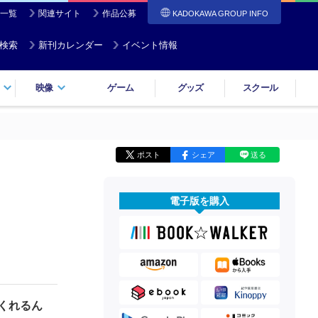
一覧
関連サイト
作品公募
KADOKAWA GROUP INFO
検索
新刊カレンダー
イベント情報
映像
ゲーム
グッズ
スクール
ポスト
シェア
送る
電子版を購入
くれるん