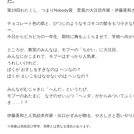
だ。
第19回わたくし、つまりNobody賞 受賞の大注目作家・伊藤亜和
チョコレート色の肌と、ひつじのようなモコモコの髪をもつ小さな
ー。
今日からピカピカの一年生。期待に胸をふくらませて、学校へ向か
ところが、教室のみんなは、モプーの「ちがい」に大注目。
みんなにかこまれて、モプーはすっかり人気者。
うれしいけれど、
ぼくが おすしをすきなのは ヘンなの？
ぼくが えいごをはなせないのは ヘンなの？
みんながむじゃきに「へんだ」というたび、
モプーのあたまに なぞのせいぶつ「ヘンダ」がからみついてふく
き……！？
伊藤亜和と人気絵本作家・出口かずみが贈る、やさしさと思いやり
※画像は表紙及び帯等、実際とは異なる場合があります。