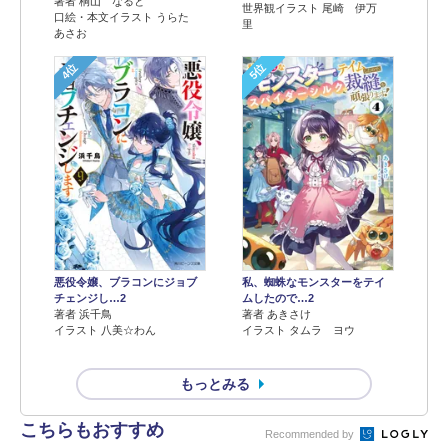
著者 桐山 なると
世界観イラスト 尾崎 伊万
口絵・本文イラスト うらた
里
あさお
4位
5位
悪役令嬢、ブラコンにジョブ
私、蜘蛛なモンスターをテイ
チェンジし…2
ムしたので…2
著者 浜千鳥
著者 あきさけ
イラスト 八美☆わん
イラスト タムラ ヨウ
もっとみる
こちらもおすすめ
Recommended by