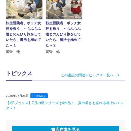
転生冒険者、ボッチ女
転生冒険者、ボッチ女
神を救う ～もふもふ
神を救う ～もふもふ
達とのんびり旅をして
達とのんびり旅をして
いたら、魔法を極めて
いたら、魔法を極めて
た～１
た～２
黄昏 他
黄昏 他
トピックス
この書誌の関連トピックス一覧へ
2026年07月24日
PRTIMES
【MFブックス】7月の新シリーズは4作品！ 夏の暑さも忘れる極上のエン
タメ！
書店在庫を見る