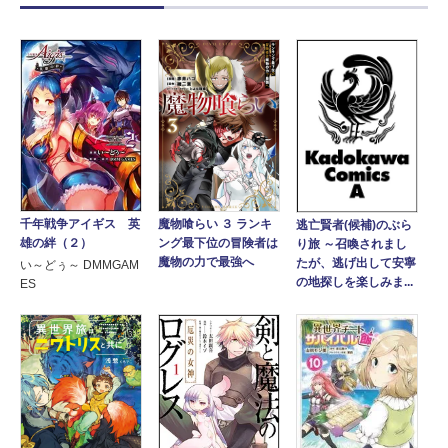
魔物喰らい ３ ランキ
千年戦争アイギス 英
逃亡賢者(候補)のぶら
ング最下位の冒険者は
雄の絆（２）
り旅 ～召喚されまし
魔物の力で最強へ
たが、逃げ出して安寧
い～どぅ～ DMMGAM
の地探しを楽しみま...
ES