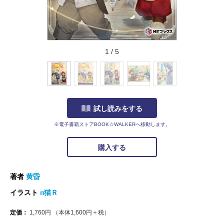
1
/
5
試し読みをする
※電子書籍ストアBOOK☆WALKERへ移動します。
購入する
著者
黄昏
イラスト
п猫Ｒ
定価：
1,760
円
（本体
1,600
円＋税）