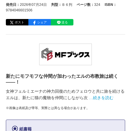
発売日：
2026年07月24日
判型：
Ｂ６判
ページ数：
324
ISBN：
9784046601506
ポスト
シェア
送る
新たにモフモフな仲間が加わったエルの布教旅は続く
――！
女神フェルミエーナの神力回復のためフェロウと共に旅を続ける
エルは、新たに猫の魔物を仲間にしながら次
…続きを読む
※画像は表紙及び帯等、実際とは異なる場合があります。
紙書籍