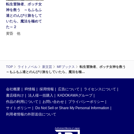
転生冒険者、ボッチ女
神を救う ～もふもふ
達とのんびり旅をして
いたら、魔法を極めて
た～２
黄昏 他
TOP
ライトノベル
新文芸
MFブックス
転生冒険者、ボッチ女神を救う
～もふもふ達とのんびり旅をしていたら、魔法を極…
会社概要
IR情報
採用情報
広告について
ライセンスについて
書店様向け
法人様一括購入
KADOKAWAグループ
作品の利用について
お問い合わせ
プライバシーポリシー
サイトポリシー
Do Not Sell or Share My Personal Information
利用者情報の外部送信について