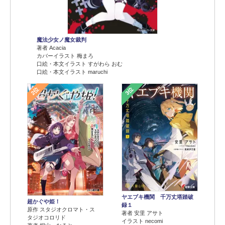
魔法少女ノ魔女裁判
著者 Acacia
カバーイラスト 梅まろ
口絵・本文イラスト すがわら おむ
口絵・本文イラスト maruchi
2位
3位
ヤエブキ機関 千万丈塔踏破
超かぐや姫！
録１
原作 スタジオクロマト・ス
著者 安里 アサト
タジオコロリド
イラスト necomi