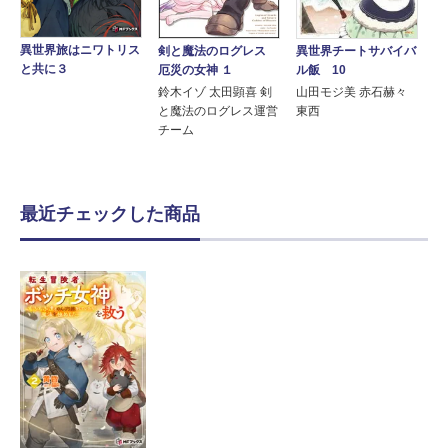
異世界旅はニワトリス
剣と魔法のログレス
異世界チートサバイバ
と共に３
厄災の女神 １
ル飯 10
鈴木イゾ 太田顕喜 剣
山田モジ美 赤石赫々
と魔法のログレス運営
東西
チーム
最近チェックした商品